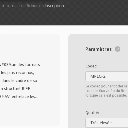
lle maximale de fichier ou
Inscription
Paramètres
l&#039;un dès formats
Codec:
 les plus reconnus,
MPEG-2
 dans le cadre de sa
Le codec pour encoder la 
a structuré RIFF
copie le flux vidéo du fic
lorsque cela est possible.
9;AVI entrelace les
 permettant une lecture
e flux sophistiquee. Le
Qualité:
, ce qui signifie
Très élevée