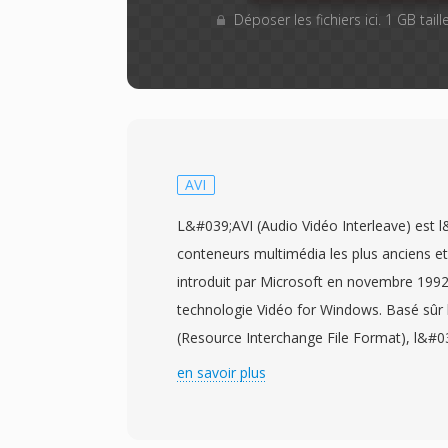
Déposer les fichiers ici. 1 GB tai
AVI
L&#039;AVI (Audio Vidéo Interleave) est 
conteneurs multimédia les plus anciens et
introduit par Microsoft en novembre 1992
technologie Vidéo for Windows. Basé sûr l
(Resource Interchange File Format), l&#03
données audio et vidéo en blocs alternes,
en savoir plus
synchronisee sans nécessiter de gestion d
format est agnostique en matière de codec