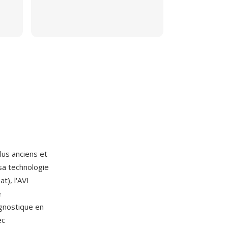
lus anciens et
a technologie
t), l'AVI
e
agnostique en
ec