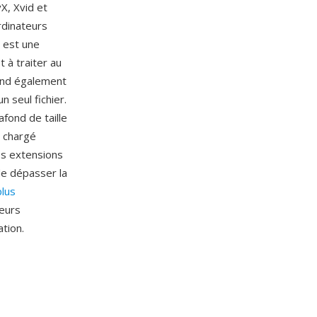
X, Xvid et
rdinateurs
 est une
t à traiter au
end également
n seul fichier.
fond de taille
n chargé
es extensions
de dépasser la
plus
teurs
tion.