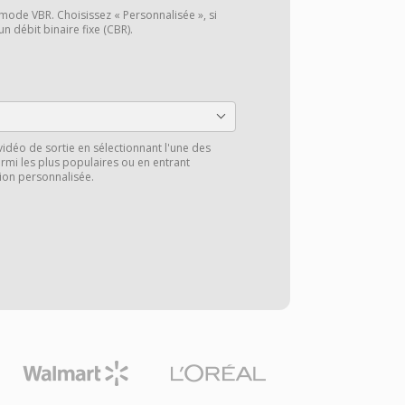
 mode VBR. Choisissez « Personnalisée », si
n débit binaire fixe (CBR).
vidéo de sortie en sélectionnant l'une des
rmi les plus populaires ou en entrant
ion personnalisée.