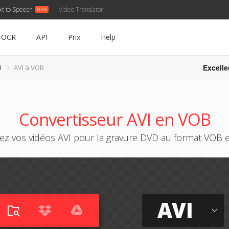
xt to Speech
Video Translator
OCR
API
Prix
Help
Excelle
I
AVI à VOB
Convertisseur AVI en VOB
ez vos vidéos AVI pour la gravure DVD au format VOB e
AVI