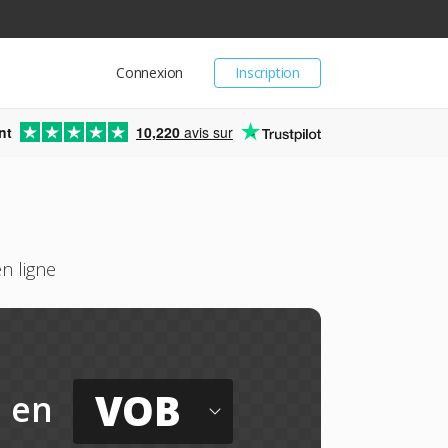
Connexion
Inscription
nt
10,220
avis sur
n ligne
VOB
en