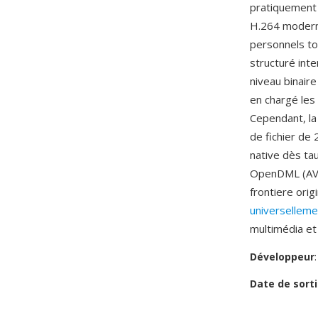
pratiquement 
H.264 moderne
personnels to
structuré inte
niveau binair
en chargé les 
Cependant, la 
de fichier de
native dès ta
OpenDML (AVI 2
frontiere orig
universelleme
multimédia et
Développeur
Date de sorti