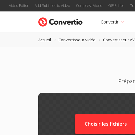
Video Editor
Add Subtitles to Video
Compress Video
GIF Editor
Te
Convertir
Accueil
Convertisseur vidéo
Convertisseur AV
Prépar
Choisir les fichiers