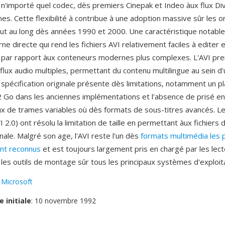
n'importé quel codec, dès premiers Cinepak et Indeo àux flux Div
s. Cette flexibilité à contribue à une adoption massive sûr les o
ut au long dès années 1990 et 2000. Une caractéristique notable
rne directe qui rend les fichiers AVI relativement faciles à editer e
e par rapport àux conteneurs modernes plus complexes. L'AVI pr
flux audio multiples, permettant du contenu multilingue au sein d'u
spécification originale présente dès limitations, notamment un pla
 2 Go dans les anciennes implémentations et l'absence de prisé e
ux de trames variables où dès formats de sous-titres avancés. L
.0) ont résolu la limitation de taille en permettant àux fichiers 
inale. Malgré son age, l'AVI reste l'un dès
formats multimédia les 
nt reconnus
et est toujours largement pris en chargé par les lec
 les outils de montage sûr tous les principaux systèmes d'exploita
:
Microsoft
e initiale
: 10 novembre 1992