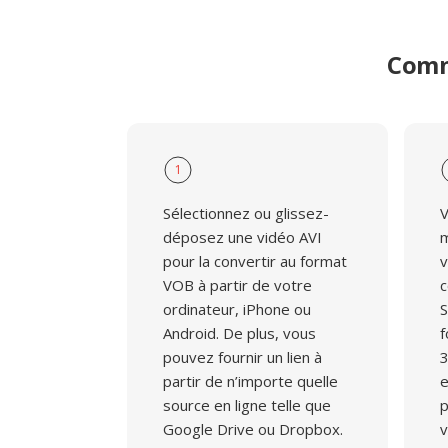
contenu DVD existant.
Comme
1
Sélectionnez ou glissez-
V
déposez une vidéo AVI
m
pour la convertir au format
v
VOB à partir de votre
c
ordinateur, iPhone ou
S
Android. De plus, vous
f
pouvez fournir un lien à
3
partir de n’importe quelle
e
source en ligne telle que
p
Google Drive ou Dropbox.
v