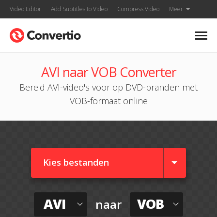
Video Editor
Add Subtitles to Video
Compress Video
Meer
AVI naar VOB Converter
Bereid AVI-video's voor op DVD-branden met
VOB-formaat online
Kies bestanden
AVI
VOB
naar