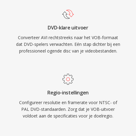
ongeveer 1 GB om te voldoen aan de vereisten
universeel herkende multimediaformaten en
van het UDF-bestandssysteem, waarbij langere
wordt het nog breed ondersteund door
content naadloos over meerdere bestanden
mediaspelers en bewerkingstools op alle grote
DVD-klare uitvoer
wordt verdeeld. Het formaat ondersteunt
besturingssystemen.
Converteer AVI rechtstreeks naar het VOB-formaat
zowel NTSC (720x480) als PAL (720x576)
dat DVD-spelers verwachten. Eén stap dichter bij een
videoresoluties bij bitrates tot 9,8 Mbps voor
professioneel ogende disc van je videobestanden.
gecombineerde audio en video. De integratie
van video, meersporige audio, ondertitels en
navigatie in één enkele program stream
maakte VOB één complete oplossing voor
consumenten-filmlevering. Hoewel streaming
Regio-instellingen
en nieuwere schijfformaten dvd voor nieuwe
Configureer resolutie en framerate voor NTSC- of
content hebben vervangen, blijft VOB uiterst
PAL DVD-standaarden. Zorg dat je VOB-uitvoer
relevant voor het benaderen van de enorme
voldoet aan de specificaties voor je doelregio.
bibliotheek aan bestaande dvd-content.