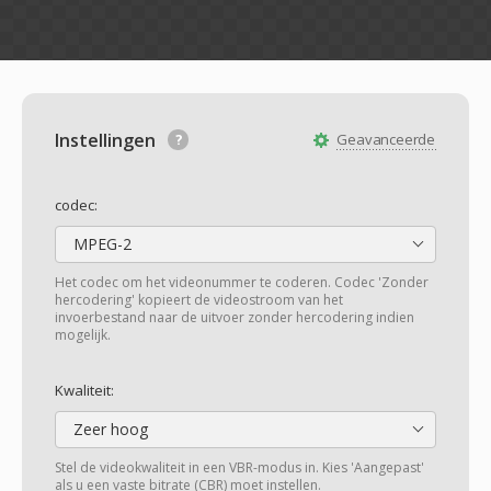
Instellingen
Geavanceerde
codec:
MPEG-2
Het codec om het videonummer te coderen. Codec 'Zonder
hercodering' kopieert de videostroom van het
invoerbestand naar de uitvoer zonder hercodering indien
mogelijk.
Kwaliteit:
Zeer hoog
Stel de videokwaliteit in een VBR-modus in. Kies 'Aangepast'
als u een vaste bitrate (CBR) moet instellen.