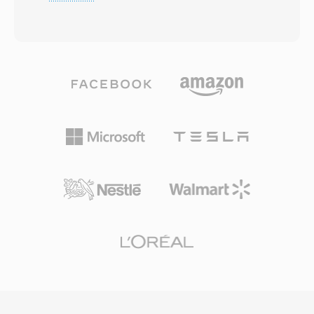
werd afgerond en is sindsdien gebruikt op
gemakkelijk maakt om op binair niveau te
miljarden geproduceerde dvd-schijven
bewerken en verwerken vergeleken met
wereldwijd. VOB-bestanden zijn gebaseerd op
complexere moderne containers. AVI
het MPEG-2 program stream-formaat en
ondersteunt ook meerdere audiostreams,
bevatten gemultiplexte MPEG-2-video naast
waardoor meertalige content in één enkel
audio in AC-3 (Dolby Digital), DTS, MPEG-1
bestand mogelijk is. De oorspronkelijke
Layer II of LPCM-formaten. Naast audio en
specificatie kent echter beperkingen,
video bevatten VOB-bestanden ook dvd-
waaronder één bestandsgroottelimiet van 2 GB
ondertitelstreams als bitmap-overlays,
in oudere implementaties en geen native
navigatiedata voor menu-interactie en
ondersteuning voor variabele framesnelheden
hoofdstukpuntinformatie. De bestanden
of geavanceerde ondertitelformaten. De
bevinden zich in de VIDEO_TS-directory op één
OpenDML-extensies (AVI 2.0) pakten de
dvd-schijf, met naamconventies
groottebeperking aan door bestanden toe te
(VTS_01_1.VOB, enz.) die de titel- en
staan de oorspronkelijke grens te
deelstructuur van de inhoud weerspiegelen.
overschrijden. Ondanks zijn leeftijd van
Individuele VOB-bestanden zijn beperkt tot
tientallen jaren blijft AVI één van de meest