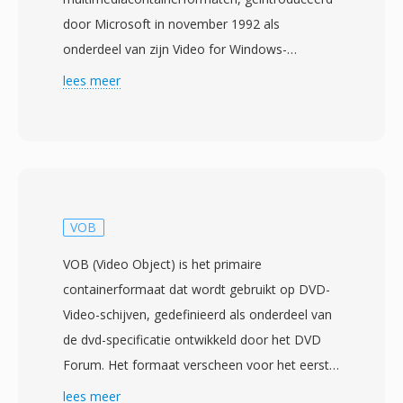
door Microsoft in november 1992 als
onderdeel van zijn Video for Windows-
technologie. Gebouwd op de Resource
lees meer
Interchange File Format (RIFF)-structuur,
verweeft AVI audio- en videodata in
afwisselende chunks, wat gesynchroniseerde
weergave mogelijk maakt zonder geavanceerd
streambeheer. Het formaat is codec-
agnostisch, wat betekent dat het video kan
VOB
bevatten die is gecomprimeerd met vrijwel elke
VOB (Video Object) is het primaire
codec, van vroeg Cinepak en Indeo tot modern
containerformaat dat wordt gebruikt op DVD-
DivX, Xvid en H.264-streams. Deze flexibiliteit
Video-schijven, gedefinieerd als onderdeel van
droeg bij aan wijdverspreide adoptie op
de dvd-specificatie ontwikkeld door het DVD
personal computers in de jaren negentig en
Forum. Het formaat verscheen voor het eerst
2000. Één opvallend kenmerk is de eenvoudige
met de dvd-standaard die in september 1996
lees meer
interne structuur die AVI-bestanden relatief