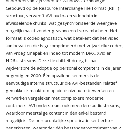
onderdeel van zijn Video for Windows-technologie.
Gebouwd op de Resource Interchange File Format (RIFF)-
structuur, verweeft AVI audio- en videodata in
afwisselende chunks, wat gesynchroniseerde weergave
mogelijk maakt zonder geavanceerd streambeheer. Het
formaat is codec-agnostisch, wat betekent dat het video
kan bevatten die is gecomprimeerd met vrijwel elke codec,
van vroeg Cinepak en Indeo tot modern DivX, Xvid en
H.264-streams. Deze flexibiliteit droeg bij aan
wijdverspreide adoptie op personal computers in de jaren
negentig en 2000. Één opvallend kenmerk is de
eenvoudige interne structuur die AVI-bestanden relatief
gemakkelijk maakt om op binair niveau te bewerken en
verwerken vergeleken met complexere moderne
containers. AVI ondersteunt ook meerdere audiostreams,
waardoor meertalige content in één enkel bestand
mogelijk is. De oorspronkelijke specificatie kent echter
beperkingen, waaronder één bestandsgroottelimiet van 2