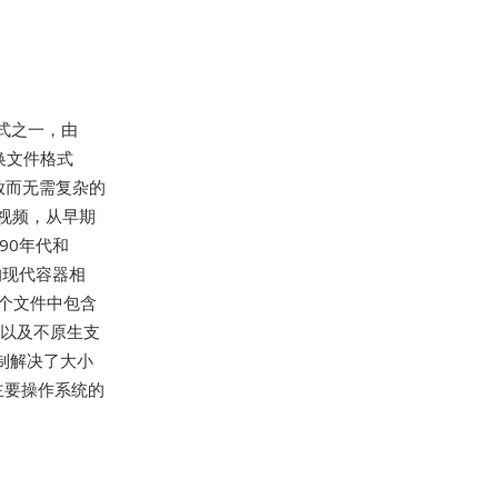
器格式之一，由
交换文件格式
放而无需复杂的
视频，从早期
990年代和
的现代容器相
单个文件中包含
，以及不原生支
限制解决了大小
主要操作系统的