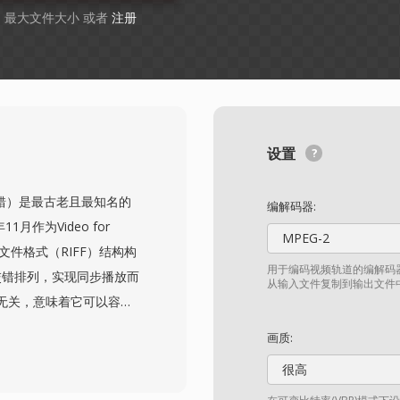
GB 最大文件大小 或者
注册
设置
音频视频交错）是最古老且最知名的
编解码器:
1月作为Video for
MPEG-2
文件格式（RIFF）结构构
用于编码视频轨道的编解码器
交错排列，实现同步播放而
从输入文件复制到输出文件
无关，意味着它可以容纳
ak和Indeo到现代的
画质:
它在整个1990年代和2000
很高
是其简洁的内部结构，与