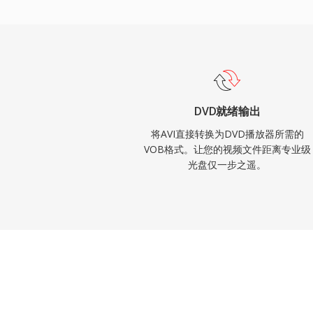
中，使VOB成为消费级电影发行的完整解
的光盘格式已在新内容方面取代了DVD，但
DVD内容库仍然极为重要。
DVD就绪输出
将AVI直接转换为DVD播放器所需的
VOB格式。让您的视频文件距离专业级
光盘仅一步之遥。