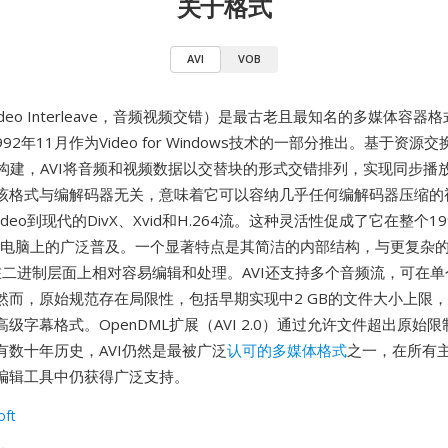
关于格式
AVI
VOB
o Video Interleave，音频视频交错）是最古老且最知名的多媒体容
992年11月作为Video for Windows技术的一部分推出。基于资源
结构构建，AVI将音频和视频数据以交替块的形式交错排列，实现同步播
该格式与编解码器无关，意味着它可以容纳几乎任何编解码器压缩的
和Indeo到现代的DivX、Xvid和H.264流。这种灵活性促成了它在整个1
个人电脑上的广泛普及。一个显著特点是其简洁的内部结构，与更复杂
件在二进制层面上相对容易编辑和处理。AVI还支持多个音频流，可在
然而，原始规范存在局限性，包括早期实现中2 GB的文件大小上限
级字幕格式。OpenDML扩展（AVI 2.0）通过允许文件超出原始
有数十年历史，AVI仍然是最被广泛
认可的多媒体格式
之一，在所有
编辑工具中仍获得广泛支持。
oft