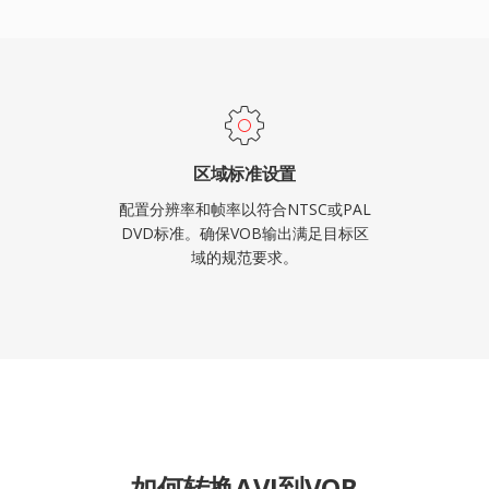
决方案。虽然流媒体和更新
VOB对于访问现有的庞大
区域标准设置
配置分辨率和帧率以符合NTSC或PAL
DVD标准。确保VOB输出满足目标区
域的规范要求。
如何转换AVI到VOB