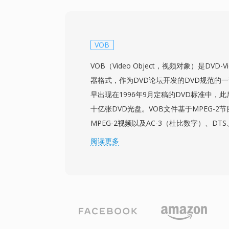
更复杂的现代容器相比，AVI文件在二进制
理。AVI还支持多个音频流，可在单个文件
原始规范存在局限性，包括早期实现中2 G
原生支持可变帧率或高级字幕格式。OpenDML
VOB
允许文件超出原始限制解决了大小问题。尽管
VOB（Video Object，视频对象）是DVD
然是最被广泛认可的多媒体格式之一，在所
器格式，作为DVD论坛开发的DVD规范的
放器和编辑工具中仍获得广泛支持。
早出现在1996年9月定稿的DVD标准中，
十亿张DVD光盘。VOB文件基于MPEG-2
MPEG-2视频以及AC-3（杜比数字）、DTS、MP
LPCM格式的音频。除音视频外，VOB文
阅读更多
DVD字幕流、用于菜单交互的导航数据和
DVD光盘的VIDEO_TS目录中，命名规则（VT
内容的标题和部分结构。为满足UDF文件系
制在约1 GB，较长的内容跨越多个文件无
NTSC（720x480）和PAL（720x57
率最高9.8 Mbps。将视频、多音轨、字