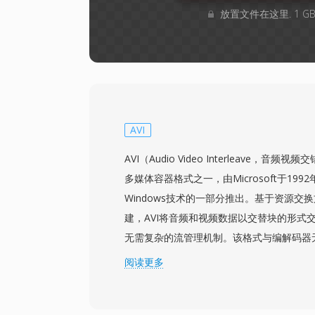
放置文件在这里. 1 
AVI
AVI（Audio Video Interleave，
多媒体容器格式之一，由Microsoft于1992年1
Windows技术的一部分推出。基于资源交换
建，AVI将音频和视频数据以交替块的形式
无需复杂的流管理机制。该格式与编解码器
几乎任何编解码器压缩的视频，从早期的Cinep
阅读更多
DivX、Xvid和H.264流。这种灵活性促成了
年代个人电脑上的广泛普及。一个显著特点