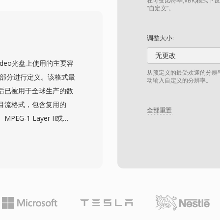
层面上相对容易编辑和处
在可变比特率(VBR)模式下
“自定义”。
中包含多语言内容。然而，
B的文件大小上限，以及不
调整大小:
扩展（AVI 2.0）通过
无更改
已有数十年历史，AVI仍
-Video光盘上使用的主要容
有主要操作系统的媒体播
从预定义的最受欢迎的分辨
一部分进行定义。该格式最
动输入自定义的分辨率。
此后已被用于全球生产的数
节目流格式，包含复用的
全部重置
EG-1 Layer II或
件还承载作为位图叠加层的
章节点信息。这些文件位于
S_01_1.VOB等）反映了
统要求，单个VOB文件限
缝衔接。该格式支持
6）视频分辨率，音视频合计比特
幕和导航集成到单个节目流