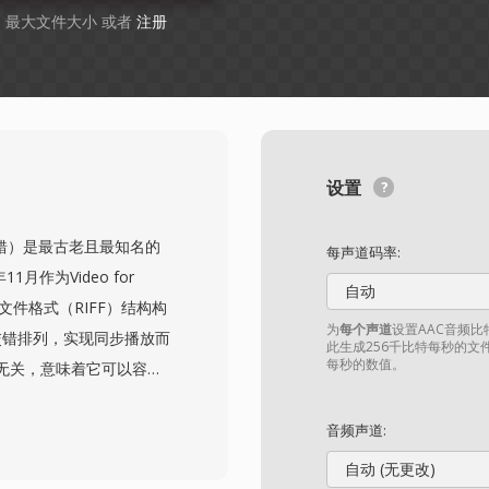
GB 最大文件大小 或者
注册
设置
音频视频交错）是最古老且最知名的
每声道码率:
1月作为Video for
自动
文件格式（RIFF）结构构
为
每个声道
设置AAC音频
交错排列，实现同步播放而
此生成256千比特每秒的文
每秒的数值。
无关，意味着它可以容纳
ak和Indeo到现代的
它在整个1990年代和2000
音频声道:
是其简洁的内部结构，与
自动 (无更改)