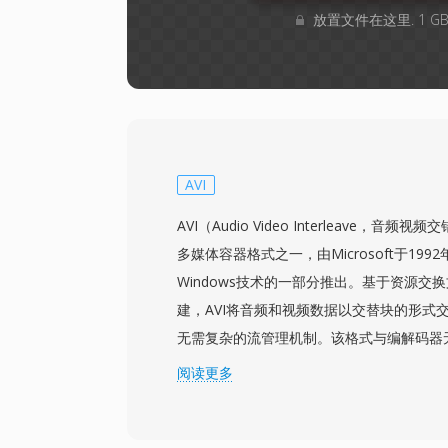
放置文件在这里. 1 
AVI
AVI（Audio Video Interleave，
多媒体容器格式之一，由Microsoft于1992年1
Windows技术的一部分推出。基于资源交换
建，AVI将音频和视频数据以交替块的形式
无需复杂的流管理机制。该格式与编解码器
几乎任何编解码器压缩的视频，从早期的Cinep
阅读更多
DivX、Xvid和H.264流。这种灵活性促成了
年代个人电脑上的广泛普及。一个显著特点