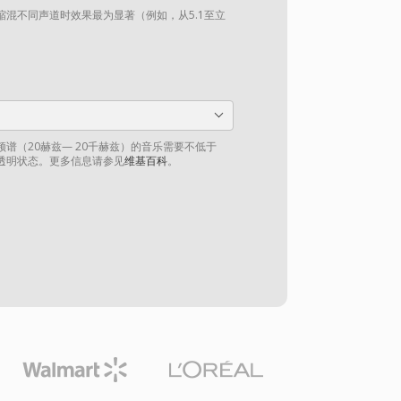
混不同声道时效果最为显著（例如，从5.1至立
谱（20赫兹— 20千赫兹）的音乐需要不低于
到透明状态。更多信息请参见
维基百科
。