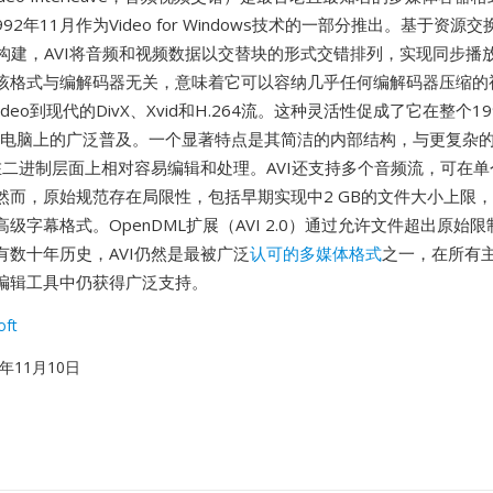
992年11月作为Video for Windows技术的一部分推出。基于资源
结构构建，AVI将音频和视频数据以交替块的形式交错排列，实现同步播
该格式与编解码器无关，意味着它可以容纳几乎任何编解码器压缩的
和Indeo到现代的DivX、Xvid和H.264流。这种灵活性促成了它在整个1
个人电脑上的广泛普及。一个显著特点是其简洁的内部结构，与更复杂
件在二进制层面上相对容易编辑和处理。AVI还支持多个音频流，可在
然而，原始规范存在局限性，包括早期实现中2 GB的文件大小上限
级字幕格式。OpenDML扩展（AVI 2.0）通过允许文件超出原始
有数十年历史，AVI仍然是最被广泛
认可的多媒体格式
之一，在所有
编辑工具中仍获得广泛支持。
oft
92年11月10日