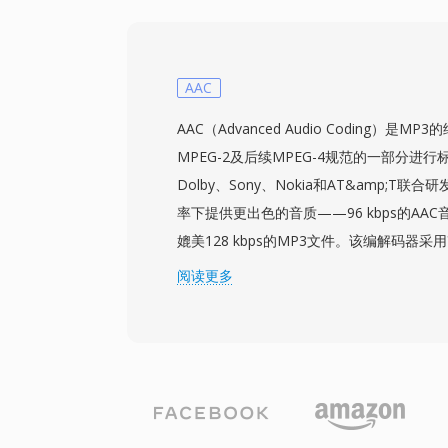
更复杂的现代容器相比，AVI文件在二进制
理。AVI还支持多个音频流，可在单个文件
原始规范存在局限性，包括早期实现中2 G
原生支持可变帧率或高级字幕格式。OpenDML
AAC
允许文件超出原始限制解决了大小问题。尽管
AAC（Advanced Audio Coding）是MP
然是最被广泛认可的多媒体格式之一，在所
MPEG-2及后续MPEG-4规范的一部分进行标准
放器和编辑工具中仍获得广泛支持。
Dolby、Sony、Nokia和AT&amp;T
率下提供更出色的音质——96 kbps的AA
媲美128 kbps的MP3文件。该编解码器
合先进的心理声学模型和时域噪声整形技术。A
阅读更多
（iTunes、iPhone、iPad）、YouTu
格式。其第一个优势是卓越的压缩效率——
带宽实现高保真音频。其次，该格式支持8 kH
多48个声道，从语音通话到环绕声均可胜任。
的广泛采用确保了几乎所有现代设备、浏览
处理AAC内容，无需额外插件。