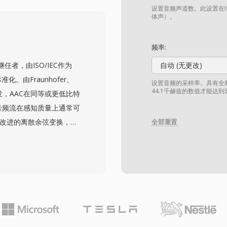
层面上相对容易编辑和处
设置音频声道数。此设置在缩
中包含多语言内容。然而，
体声）。
B的文件大小上限，以及不
扩展（AVI 2.0）通过
频率:
已有数十年历史，AVI仍
3的继任者，由ISO/IEC作为
自动 (无更改)
有主要操作系统的媒体播
化。由Fraunhofer、
设置音频的采样率。具有全频
44.1千赫兹的数值才能达
联合研发，AAC在同等或更低比特
C音频流在感知质量上通常可
采用改进的离散余弦变换，结
全部重置
AC是Apple生态系统
be及众多流媒体服务的默认音频
以显著更少的存储空间和
z至96 kHz的采样率和最
第三，Apple等行业巨头
器和媒体播放器都能原生