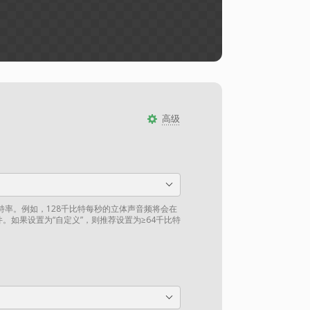
高级
比特率。例如，128千比特每秒的立体声音频将会在
件。如果设置为“自定义”，则推荐设置为≥64千比特