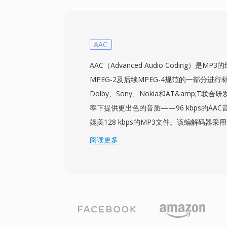
权壁垒;以大约 MP3 一半的比特率即可达
下优于 AAC;极低的延迟使其成为 WebRT
现代浏览器都内置了 Opus 解码器。WhatsAp
YouTube 均依赖 Opus 进行实时音频传输
AAC
AAC（Advanced Audio Coding）是MP
MPEG-2及后续MPEG-4规范的一部分进行标准
Dolby、Sony、Nokia和AT&amp;T
率下提供更出色的音质——96 kbps的AA
媲美128 kbps的MP3文件。该编解码器
合先进的心理声学模型和时域噪声整形技术。A
阅读更多
（iTunes、iPhone、iPad）、YouTu
格式。其第一个优势是卓越的压缩效率——
带宽实现高保真音频。其次，该格式支持8 kH
多48个声道，从语音通话到环绕声均可胜任。
的广泛采用确保了几乎所有现代设备、浏览
处理AAC内容，无需额外插件。