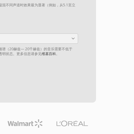
混不同声道时效果最为显著（例如，从5.1至立
谱（20赫兹— 20千赫兹）的音乐需要不低于
到透明状态。更多信息请参见
维基百科
。