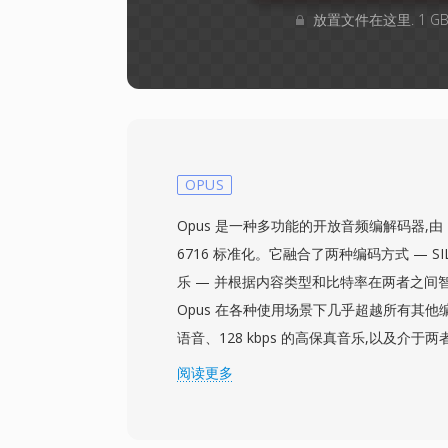
放置文件在这里. 1 
OPUS
Opus 是一种多功能的开放音频编解码器,由 IET
6716 标准化。它融合了两种编码方式 — SIL
乐 — 并根据内容类型和比特率在两者之间
Opus 在各种使用场景下几乎超越所有其他编解
语音、128 kbps 的高保真音乐,以及介
6 至 510 kbps 的比特率、最高 48 kHz 的
阅读更多
帧大小,使其成为主流音频编解码器中算法延迟
三个尤为突出的优势:完全免版税且开源,消