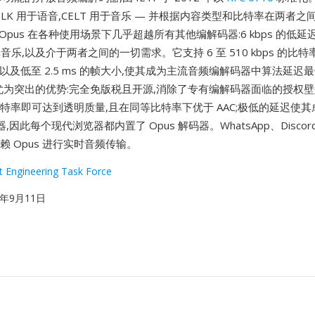
SILK 用于语音,CELT 用于音乐 — 并根据内容类型和比特率在两者
Opus 在各种使用场景下几乎超越所有其他编解码器:6 kbps 的低延
真音乐,以及介于两者之间的一切需求。它支持 6 至 510 kbps 的比特
率,以及低至 2.5 ms 的帧大小,使其成为主流音频编解码器中算法延迟
为突出的优势:完全免版税且开源,消除了专有编解码器面临的授权壁
比特率即可达到透明质量,且在同等比特率下优于 AAC;极低的延迟使其成
因此每个现代浏览器都内置了 Opus 解码器。WhatsApp、Discord
均依赖 Opus 进行实时音频传输。
t Engineering Task Force
12年9月11日