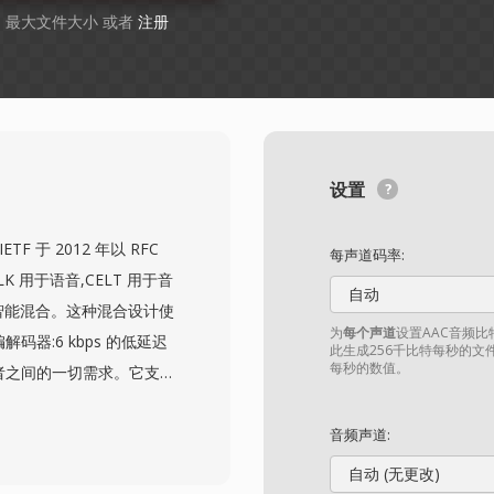
GB 最大文件大小 或者
注册
设置
F 于 2012 年以 RFC
每声道码率:
K 用于语音,CELT 用于音
自动
智能混合。这种混合设计使
为
每个声道
设置AAC音频
码器:6 kbps 的低延迟
此生成256千比特每秒的文
每秒的数值。
于两者之间的一切需求。它支持
采样率,以及低至 2.5 ms 的
最低的一个。Opus 有
音频声道:
除了专有编解码器面临的授
自动 (无更改)