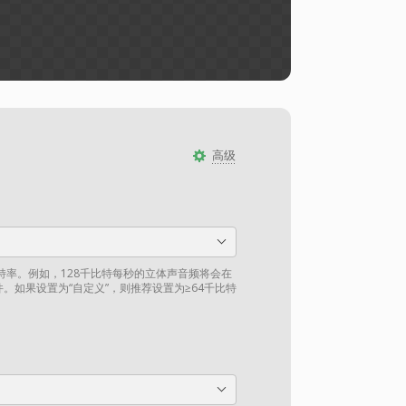
高级
比特率。例如，128千比特每秒的立体声音频将会在
件。如果设置为“自定义”，则推荐设置为≥64千比特