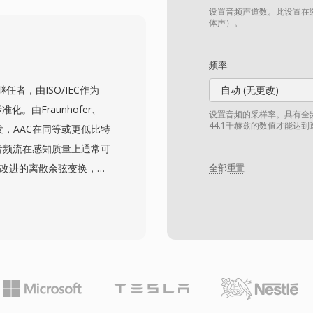
到透明质量,且在同等比特率
设置音频声道数。此设置在缩
C 的强制编解码器,因此每个
体声）。
p、Discord、Zoom 和
。
频率:
3的继任者，由ISO/IEC作为
自动 (无更改)
化。由Fraunhofer、
设置音频的采样率。具有全频
44.1千赫兹的数值才能达
联合研发，AAC在同等或更低比特
C音频流在感知质量上通常可
采用改进的离散余弦变换，结
全部重置
AC是Apple生态系统
be及众多流媒体服务的默认音频
以显著更少的存储空间和
z至96 kHz的采样率和最
第三，Apple等行业巨头
器和媒体播放器都能原生