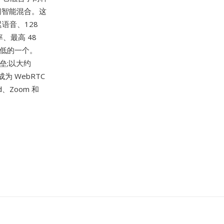
之间智能混合。这
迟语音、128
率、最高 48
最低的一个。
垒;以大约
为 WebRTC
、Zoom 和