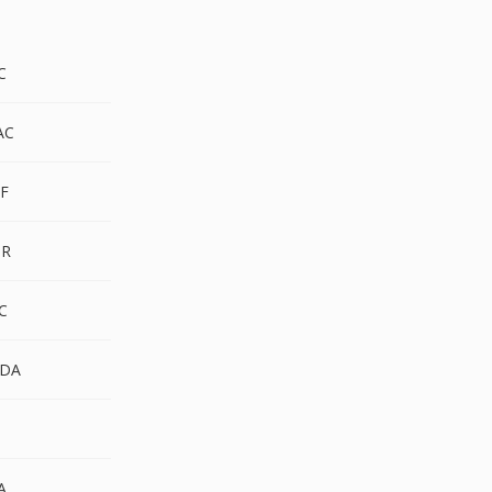
C
AC
FF
MR
C
DDA
A