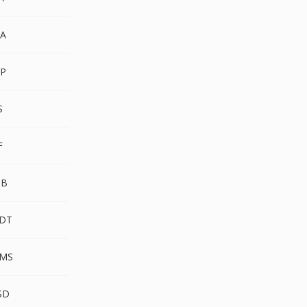
A
P
S
F
MB
DT
VMS
SD