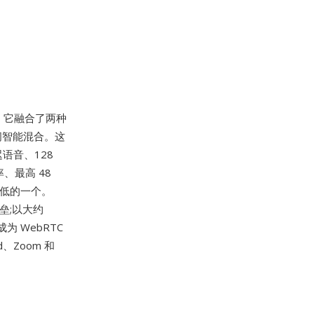
。它融合了两种
之间智能混合。这
迟语音、128
率、最高 48
最低的一个。
垒;以大约
为 WebRTC
、Zoom 和