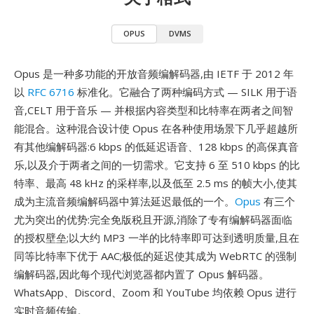
OPUS
DVMS
Opus 是一种多功能的开放音频编解码器,由 IETF 于 2012 年
以
RFC 6716
标准化。它融合了两种编码方式 — SILK 用于语
音,CELT 用于音乐 — 并根据内容类型和比特率在两者之间智
能混合。这种混合设计使 Opus 在各种使用场景下几乎超越所
有其他编解码器:6 kbps 的低延迟语音、128 kbps 的高保真音
乐,以及介于两者之间的一切需求。它支持 6 至 510 kbps 的比
特率、最高 48 kHz 的采样率,以及低至 2.5 ms 的帧大小,使其
成为主流音频编解码器中算法延迟最低的一个。
Opus
有三个
尤为突出的优势:完全免版税且开源,消除了专有编解码器面临
的授权壁垒;以大约 MP3 一半的比特率即可达到透明质量,且在
同等比特率下优于 AAC;极低的延迟使其成为 WebRTC 的强制
编解码器,因此每个现代浏览器都内置了 Opus 解码器。
WhatsApp、Discord、Zoom 和 YouTube 均依赖 Opus 进行
实时音频传输。