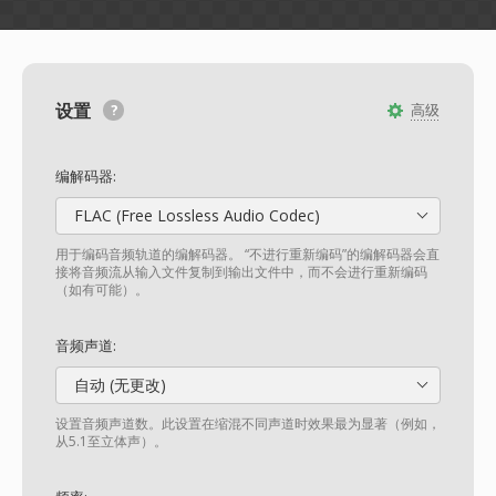
设置
高级
编解码器:
FLAC (Free Lossless Audio Codec)
用于编码音频轨道的编解码器。 “不进行重新编码”的编解码器会直
接将音频流从输入文件复制到输出文件中，而不会进行重新编码
（如有可能）。
音频声道:
自动 (无更改)
设置音频声道数。此设置在缩混不同声道时效果最为显著（例如，
从5.1至立体声）。