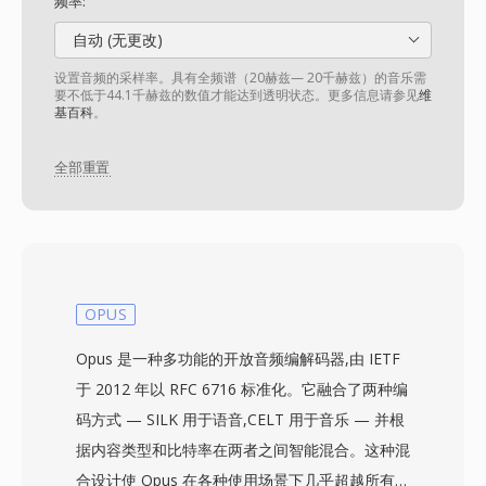
频率:
自动 (无更改)
设置音频的采样率。具有全频谱（20赫兹— 20千赫兹）的音乐需
要不低于44.1千赫兹的数值才能达到透明状态。更多信息请参见
维
基百科
。
全部重置
OPUS
Opus 是一种多功能的开放音频编解码器,由 IETF
于 2012 年以 RFC 6716 标准化。它融合了两种编
码方式 — SILK 用于语音,CELT 用于音乐 — 并根
据内容类型和比特率在两者之间智能混合。这种混
合设计使 Opus 在各种使用场景下几乎超越所有其