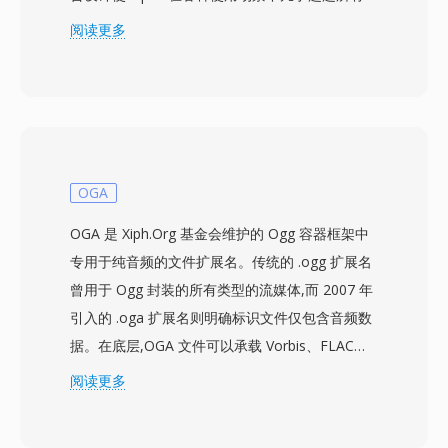
他编解码器:6 kbps 的低延迟语音、128 kbps 的高
阅读更多
保真音乐,以及介于两者之间的一切需求。它支持
6 至 510 kbps 的比特率、最高 48 kHz 的采样率,
以及低至 2.5 ms 的帧大小,使其成为主流音频编解
码器中算法延迟最低的一个。Opus 有三个尤为突
出的优势:完全免版税且开源,消除了专有编解码器
面临的授权壁垒;以大约 MP3 一半的比特率即可达
OGA
到透明质量,且在同等比特率下优于 AAC;极低的延
OGA 是 Xiph.Org 基金会维护的 Ogg 容器框架中
迟使其成为 WebRTC 的强制编解码器,因此每个现
专用于纯音频的文件扩展名。传统的 .ogg 扩展名
代浏览器都内置了 Opus 解码器。WhatsApp、
曾用于 Ogg 封装的所有类型的流媒体,而 2007 年
Discord、Zoom 和 YouTube 均依赖 Opus 进行
引入的 .oga 扩展名则明确标识文件仅包含音频数
实时音频传输。
据。在底层,OGA 文件可以承载 Vorbis、FLAC、
Speex 或 Opus 编码的音频 — 容器本身与编解码
阅读更多
器无关,提供链式逻辑比特流和基于粒度的定位功
能。OGA 的一个优势在于互操作性:应用程序在识