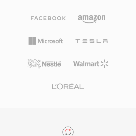
别到 .oga 扩展名后,可以针对纯音频播放进行优
化,无需探测视频轨道,从而实现更快的加载速度和
更低的内存占用。由于 Ogg 容器及其关联的编解
码器完全开源且免版税,OGA 避免了影响专有格式
的专利授权问题。该格式支持 Vorbis 注释元数据,
可以标准化方式标记艺术家、专辑和曲目信息。
OGA 可在 Firefox、基于 Chromium 的浏览器、
VLC 及大多数 Linux 桌面环境中原生播放,是网络
音频分发和归档工作流的实用选择。