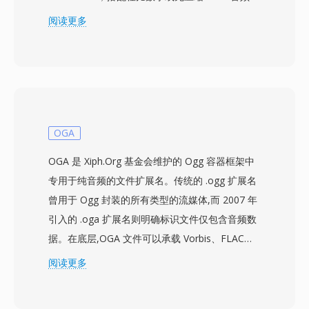
存储在MPEG-2传输流容器中。AVCHD设计可配
阅读更多
合多种录制介质使用，包括光盘、硬盘驱动器和固
态存储卡，为相机制造商提供了硬件设计的灵活
性。与DV和MPEG-2等早期录制标准相比，使用
H.264压缩可以在更低的比特率下提供更出色的画
质，在相同存储容量下实现更长的录制时间。
AVCHD支持逐行和隔行扫描模式，适用于电影风
OGA
格和广播风格拍摄。其目录结构遵循严格规范，包
OGA 是 Xiph.Org 基金会维护的 Ogg 容器框架中
含用于导航录制片段的播放列表文件，录制到兼容
专用于纯音频的文件扩展名。传统的 .ogg 扩展名
光盘介质时可与蓝光播放器兼容。增强版AVCHD
曾用于 Ogg 封装的所有类型的流媒体,而 2007 年
2.0增加了对1080/60p逐行录制和3D立体视频的
引入的 .oga 扩展名则明确标识文件仅包含音频数
支持。该格式在摄像机市场中仍被广泛使用，并继
据。在底层,OGA 文件可以承载 Vorbis、FLAC、
续获得主流视频编辑软件的支持。
Speex 或 Opus 编码的音频 — 容器本身与编解码
阅读更多
器无关,提供链式逻辑比特流和基于粒度的定位功
能。OGA 的一个优势在于互操作性:应用程序在识