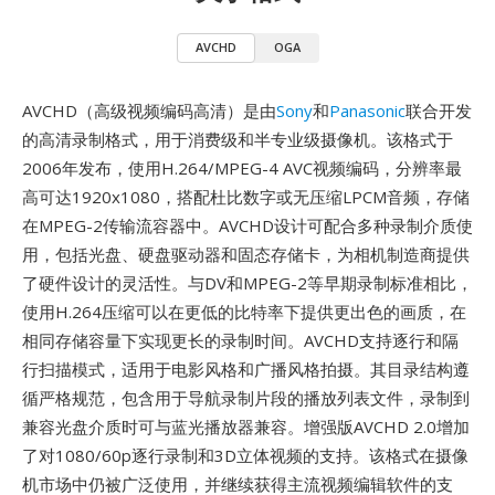
AVCHD
OGA
AVCHD（高级视频编码高清）是由
Sony
和
Panasonic
联合开发
的高清录制格式，用于消费级和半专业级摄像机。该格式于
2006年发布，使用H.264/MPEG-4 AVC视频编码，分辨率最
高可达1920x1080，搭配杜比数字或无压缩LPCM音频，存储
在MPEG-2传输流容器中。AVCHD设计可配合多种录制介质使
用，包括光盘、硬盘驱动器和固态存储卡，为相机制造商提供
了硬件设计的灵活性。与DV和MPEG-2等早期录制标准相比，
使用H.264压缩可以在更低的比特率下提供更出色的画质，在
相同存储容量下实现更长的录制时间。AVCHD支持逐行和隔
行扫描模式，适用于电影风格和广播风格拍摄。其目录结构遵
循严格规范，包含用于导航录制片段的播放列表文件，录制到
兼容光盘介质时可与蓝光播放器兼容。增强版AVCHD 2.0增加
了对1080/60p逐行录制和3D立体视频的支持。该格式在摄像
机市场中仍被广泛使用，并继续获得主流视频编辑软件的支