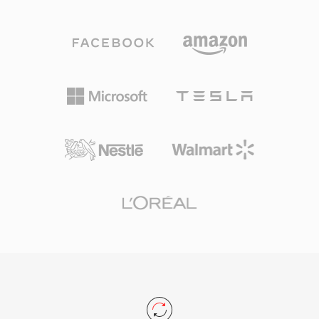
别到 .oga 扩展名后,可以针对纯音频播放进行优
化,无需探测视频轨道,从而实现更快的加载速度和
更低的内存占用。由于 Ogg 容器及其关联的编解
码器完全开源且免版税,OGA 避免了影响专有格式
的专利授权问题。该格式支持 Vorbis 注释元数据,
可以标准化方式标记艺术家、专辑和曲目信息。
OGA 可在 Firefox、基于 Chromium 的浏览器、
VLC 及大多数 Linux 桌面环境中原生播放,是网络
音频分发和归档工作流的实用选择。