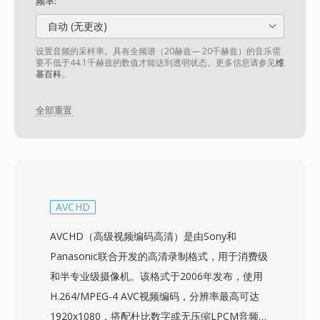
频率:
自动 (无更改)
设置音频的采样率。具有全频谱（20赫兹— 20千赫兹）的音乐需
要不低于44.1千赫兹的数值才能达到透明状态。更多信息请参见
维
基百科
。
全部重置
AVCHD
AVCHD（高级视频编码高清）是由Sony和
Panasonic联合开发的高清录制格式，用于消费级
和半专业级摄像机。该格式于2006年发布，使用
H.264/MPEG-4 AVC视频编码，分辨率最高可达
1920x1080，搭配杜比数字或无压缩LPCM音频，