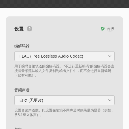
设置
高级
编解码器:
FLAC (Free Lossless Audio Codec)
用于编码音频轨道的编解码器。 “不进行重新编码”的编解码器会直
接将音频流从输入文件复制到输出文件中，而不会进行重新编码
（如有可能）。
音频声道:
自动 (无更改)
设置音频声道数。此设置在缩混不同声道时效果最为显著（例如，
从5.1至立体声）。