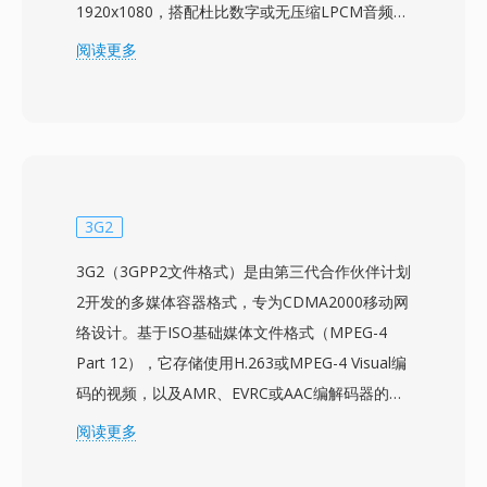
1920x1080，搭配杜比数字或无压缩LPCM音频，
存储在MPEG-2传输流容器中。AVCHD设计可配
阅读更多
合多种录制介质使用，包括光盘、硬盘驱动器和固
态存储卡，为相机制造商提供了硬件设计的灵活
性。与DV和MPEG-2等早期录制标准相比，使用
H.264压缩可以在更低的比特率下提供更出色的画
质，在相同存储容量下实现更长的录制时间。
AVCHD支持逐行和隔行扫描模式，适用于电影风
3G2
格和广播风格拍摄。其目录结构遵循严格规范，包
3G2（3GPP2文件格式）是由第三代合作伙伴计划
含用于导航录制片段的播放列表文件，录制到兼容
2开发的多媒体容器格式，专为CDMA2000移动网
光盘介质时可与蓝光播放器兼容。增强版AVCHD
络设计。基于ISO基础媒体文件格式（MPEG-4
2.0增加了对1080/60p逐行录制和3D立体视频的
Part 12），它存储使用H.263或MPEG-4 Visual编
支持。该格式在摄像机市场中仍被广泛使用，并继
码的视频，以及AMR、EVRC或AAC编解码器的音
续获得主流视频编辑软件的支持。
频。该规范于2003年12月首次发布，旨在为基于
阅读更多
CDMA的手机和网络提供标准化的多媒体消息传递
和视频播放方式。3G2文件专为极低带宽条件设