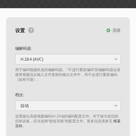
设置
高级
编解码器:
H.264 (AVC)
用于编码视频轨道的编解码器。 “不进行重新编码”的编解码器会直
接将视频流从输入文件复制到输出文件中，而不会进行重新编码
（如有可能）。
档次:
自动
设置输出高级视频编码(H.264)的编码配置文件。对于较为老旧的
目标设备，应当选择“较低等级”的配置文件。更多信息请参见
维基
百科
。