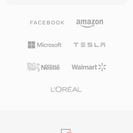
计，能在仅30-60 kbps的比特率下实现可播放的
视频质量，这使其在处理能力和存储空间有限的移
动设备上尤为高效。该容器支持多轨道、定时文本
字幕和嵌入式元数据。其显著优势在于与2000年
代中期CDMA手机的近乎通用兼容性，确保在各类
移动设备上稳定播放。虽然MP4等更新格式已在
大多数场景中取代了3G2，但它在处理旧版移动内
容以及对文件大小要求极为严格的场景中仍然有
用。