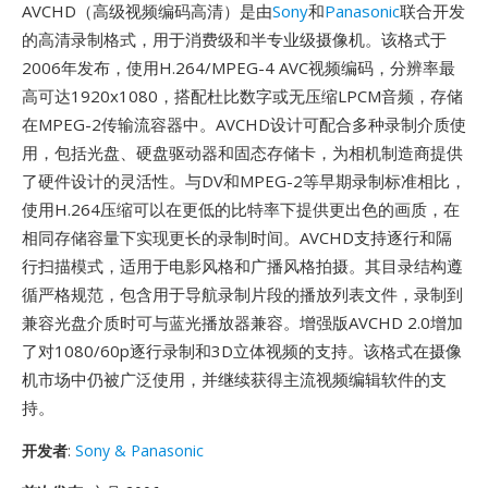
AVCHD（高级视频编码高清）是由
Sony
和
Panasonic
联合开发
的高清录制格式，用于消费级和半专业级摄像机。该格式于
2006年发布，使用H.264/MPEG-4 AVC视频编码，分辨率最
高可达1920x1080，搭配杜比数字或无压缩LPCM音频，存储
在MPEG-2传输流容器中。AVCHD设计可配合多种录制介质使
用，包括光盘、硬盘驱动器和固态存储卡，为相机制造商提供
了硬件设计的灵活性。与DV和MPEG-2等早期录制标准相比，
使用H.264压缩可以在更低的比特率下提供更出色的画质，在
相同存储容量下实现更长的录制时间。AVCHD支持逐行和隔
行扫描模式，适用于电影风格和广播风格拍摄。其目录结构遵
循严格规范，包含用于导航录制片段的播放列表文件，录制到
兼容光盘介质时可与蓝光播放器兼容。增强版AVCHD 2.0增加
了对1080/60p逐行录制和3D立体视频的支持。该格式在摄像
机市场中仍被广泛使用，并继续获得主流视频编辑软件的支
持。
开发者
:
Sony & Panasonic