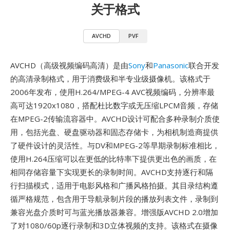
关于格式
AVCHD
PVF
AVCHD（高级视频编码高清）是由
Sony
和
Panasonic
联合开发
的高清录制格式，用于消费级和半专业级摄像机。该格式于
2006年发布，使用H.264/MPEG-4 AVC视频编码，分辨率最
高可达1920x1080，搭配杜比数字或无压缩LPCM音频，存储
在MPEG-2传输流容器中。AVCHD设计可配合多种录制介质使
用，包括光盘、硬盘驱动器和固态存储卡，为相机制造商提供
了硬件设计的灵活性。与DV和MPEG-2等早期录制标准相比，
使用H.264压缩可以在更低的比特率下提供更出色的画质，在
相同存储容量下实现更长的录制时间。AVCHD支持逐行和隔
行扫描模式，适用于电影风格和广播风格拍摄。其目录结构遵
循严格规范，包含用于导航录制片段的播放列表文件，录制到
兼容光盘介质时可与蓝光播放器兼容。增强版AVCHD 2.0增加
了对1080/60p逐行录制和3D立体视频的支持。该格式在摄像