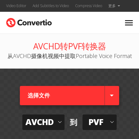
Video Editor
Add Subtitles to Video
Compress Video
更多
AVCHD转PVF转换器
从AVCHD摄像机视频中提取Portable Voice Format
选择文件
AVCHD
PVF
到