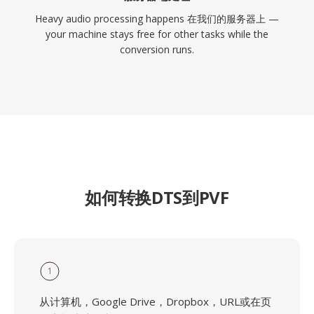
Heavy audio processing happens 在我们的服务器上 —
your machine stays free for other tasks while the
conversion runs.
如何转换DTS到PVF
1
从计算机，Google Drive，Dropbox，URL或在页