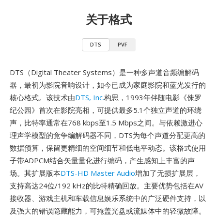
关于格式
DTS
PVF
DTS（Digital Theater Systems）是一种多声道音频编解码
器，最初为影院音响设计，如今已成为家庭影院和蓝光发行的
核心格式。该技术由
DTS, Inc.
构思，1993年伴随电影《侏罗
纪公园》首次在影院亮相，可提供最多5.1个独立声道的环绕
声，比特率通常在768 kbps至1.5 Mbps之间。与依赖激进心
理声学模型的竞争编解码器不同，DTS为每个声道分配更高的
数据预算，保留更精细的空间细节和低电平动态。该格式使用
子带ADPCM结合矢量量化进行编码，产生感知上丰富的声
场。其扩展版本
DTS-HD Master Audio
增加了无损扩展层，
支持高达24位/192 kHz的比特精确回放。主要优势包括在AV
接收器、游戏主机和车载信息娱乐系统中的广泛硬件支持，以
及强大的错误隐藏能力，可掩盖光盘或流媒体中的轻微故障。