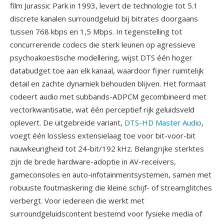
film Jurassic Park in 1993, levert de technologie tot 5.1
discrete kanalen surroundgeluid bij bitrates doorgaans
tussen 768 kbps en 1,5 Mbps. In tegenstelling tot
concurrerende codecs die sterk leunen op agressieve
psychoakoestische modellering, wijst DTS één hoger
databudget toe aan elk kanaal, waardoor fijner ruimtelijk
detail en zachte dynamiek behouden blijven. Het formaat
codeert audio met subbands-ADPCM gecombineerd met
vectorkwantisatie, wat één perceptief rijk geluidsveld
oplevert. De uitgebreide variant,
DTS-HD Master Audio
,
voegt één lossless extensielaag toe voor bit-voor-bit
nauwkeurigheid tot 24-bit/192 kHz. Belangrijke sterktes
zijn de brede hardware-adoptie in AV-receivers,
gameconsoles en auto-infotainmentsystemen, samen met
robuuste foutmaskering die kleine schijf- of streamglitches
verbergt. Voor iedereen die werkt met
surroundgeluidscontent bestemd voor fysieke media of