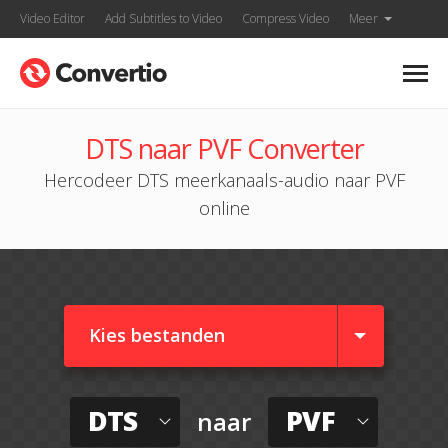
Video Editor
Add Subtitles to Video
Compress Video
Meer
DTS naar PVF Converter
Hercodeer DTS meerkanaals-audio naar PVF
online
Kies bestanden
DTS
PVF
naar