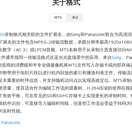
关于格式
MTS
3G2
HD
录制格式相关联的文件扩展名，由Sony和Panasonic联合为高清
展名的文件包含MPEG-2传输流数据，承载分辨率最高1920x1080的H
数字（AC-3）或LPCM音频。MTS名称用于从录制介质直接访问AV
S文件通常指同一传输流格式在蓝光光盘场景中的应用。来自
Sony
、Pan
其他制造商的消费级和半专业级摄像机将MTS文件写入存储卡或内部存
并附带用于组织片段以进行机内回放的索引和播放列表文件。传输流
至关重要的时序信息，并支持随机访问点以实现高效定位。MTS录制
整质量，使其适合作为编辑工作流的源素材。H.264压缩的使用在视
了有效平衡，可在常见的SD和SDHC存储卡上实现更长的录制时间。
辑软件识别，可直接导入编辑时间线，但某些工作流会受益于转码为
的实时性能。
 Panasonic