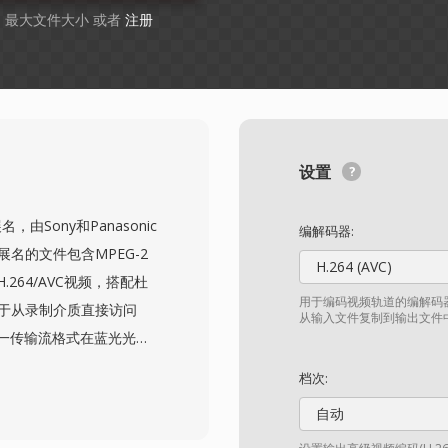
GB 最大文件大小 或者
注册
设置
由Sony和Panasonic
编解码器:
名的文件包含MPEG-2
H.264 (AVC)
.264/AVC视频，搭配杜
用于编码视频轨道的编解码器
称用于从录制介质直接访问
从输入文件复制到输出文件
同一传输流格式在蓝光光盘
Canon及其他制造商的消费
档次:
卡或内部存储器上的结构化
自动
内回放的索引和播放列表