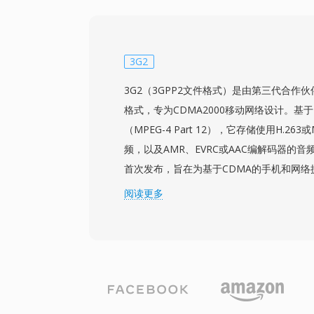
文件。传输流封装包含对维持音视频同步至
持随机访问点以实现高效定位。MTS录制
整质量，使其适合作为编辑工作流的源素材。
质量和文件大小之间提供了有效平衡，可在常
3G2
上实现更长的录制时间。MTS文件被所有
3G2（3GPP2文件格式）是由第三代合作
直接导入编辑时间线，但某些工作流会受益
格式，专为CDMA2000移动网络设计。基于
获得更流畅的实时性能。
（MPEG-4 Part 12），它存储使用H.263或M
频，以及AMR、EVRC或AAC编解码器的音频
首次发布，旨在为基于CDMA的手机和网络
传递和视频播放方式。3G2文件专为极低带宽
阅读更多
kbps的比特率下实现可播放的视频质量，
间有限的移动设备上尤为高效。该容器支持
嵌入式元数据。其显著优势在于与2000年代
用兼容性，确保在各类移动设备上稳定播放
在大多数场景中取代了3G2，但它在处理旧
小要求极为严格的场景中仍然有用。