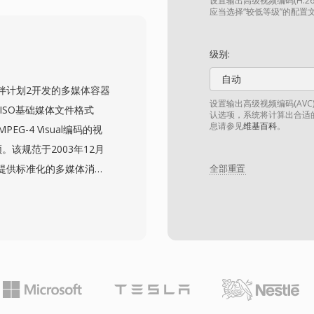
关重要的时序信息，并支
设置输出高级视频编码(H.
应当选择“较低等级”的配置
保留了相机传感器捕获的完
H.264压缩的使用在视频
级别:
见的SD和SDHC存储卡
自动
主流视频编辑软件识别，可
伙伴计划2开发的多媒体容器
于转码为编辑优化格式以
设置输出高级视频编码(AVC)
ISO基础媒体文件格式
认选项，系统将计算出合适
息请参见
维基百科
。
PEG-4 Visual编码的视
。该规范于2003年12月
提供标准化的多媒体消息
全部重置
条件设计，能在仅30-60
这使其在处理能力和存储空
多轨道、定时文本字幕和
中期CDMA手机的近乎通
。虽然MP4等更新格式已
版移动内容以及对文件大