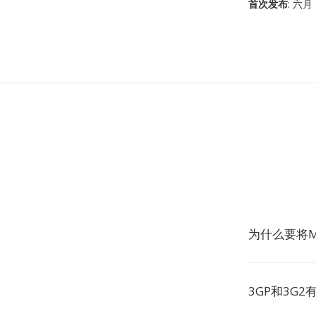
首次发布
: 六月 
为什么要将M
3GP和3G