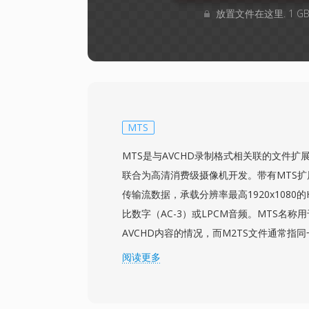
放置文件在这里. 1 
MTS
MTS是与AVCHD录制格式相关联的文件扩展名，
联合为高清消费级摄像机开发。带有MTS扩展
传输流数据，承载分辨率最高1920x1080的H
比数字（AC-3）或LPCM音频。MTS名
AVCHD内容的情况，而M2TS文件通常指
场景中的应用。来自Sony、Panasonic、
阅读更多
级和半专业级摄像机将MTS文件写入存储
目录层次中，并附带用于组织片段以进行机