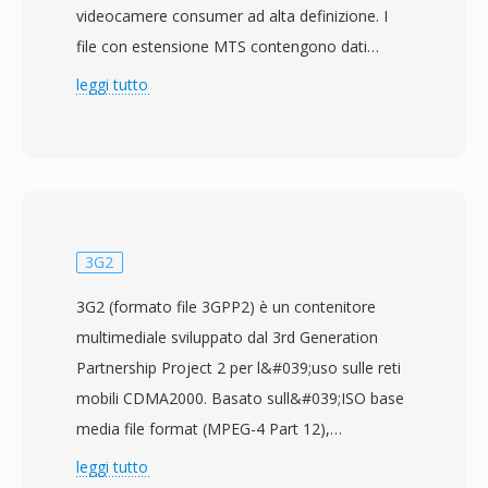
videocamere consumer ad alta definizione. I
file con estensione MTS contengono dati
MPEG-2 transport stream con video H.264/AVC
leggi tutto
a risoluzioni fino a 1920x1080, abbinato ad
audio Dolby Digital (AC-3) o LPCM. La
designazione MTS viene utilizzata quando il
contenuto AVCHD viene acceduto direttamente
dal supporto di registrazione, in contrasto con i
file M2TS che si riferiscono tipicamente allo
3G2
stesso formato di transport stream nel
3G2 (formato file 3GPP2) è un contenitore
contesto dei dischi Blu-ray. Le videocamere
multimediale sviluppato dal 3rd Generation
consumer e semi-professionali di Sony,
Partnership Project 2 per l&#039;uso sulle reti
Panasonic, Canon e altri produttori scrivono file
mobili CDMA2000. Basato sull&#039;ISO base
MTS in una gerarchia di directory strutturata su
media file format (MPEG-4 Part 12),
schede di memoria o memoria interna,
memorizza video codificato con H.263 o
leggi tutto
accompagnati da file di indice e playlist che