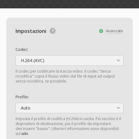
Impostazioni
Avanzate
Codec:
H.264 (AVC)
Il codec per codificare la traccia video. Il codec "Senza
ricodifica" copia il flusso video dal file di input ad output
senza ricodifica, se possibile.
Profilo:
Auto
Imposta il profilo di codifica (H.264) in uscita. Più vecchio è il
dispositivo di destinazione, più il profilo da impostare
dev'essere "basso". Ulteriori informazioni sono disponibili
sul
wiki
.