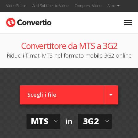
Video Editor
Add Subtitles to Video
Compress Video
Altro
Convertitore da MTS a 3G2
Riduci i filmati MTS nel formato mobile 3G2 online
Scegli i file
MTS
3G2
in