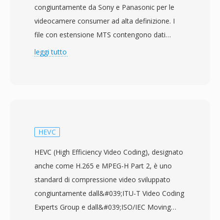
congiuntamente da Sony e Panasonic per le
videocamere consumer ad alta definizione. I
file con estensione MTS contengono dati
MPEG-2 transport stream con video H.264/AVC
leggi tutto
a risoluzioni fino a 1920x1080, abbinato ad
audio Dolby Digital (AC-3) o LPCM. La
designazione MTS viene utilizzata quando il
contenuto AVCHD viene acceduto direttamente
dal supporto di registrazione, in contrasto con i
file M2TS che si riferiscono tipicamente allo
HEVC
stesso formato di transport stream nel
HEVC (High Efficiency Video Coding), designato
contesto dei dischi Blu-ray. Le videocamere
anche come H.265 e MPEG-H Part 2, è uno
consumer e semi-professionali di Sony,
standard di compressione video sviluppato
Panasonic, Canon e altri produttori scrivono file
congiuntamente dall&#039;ITU-T Video Coding
MTS in una gerarchia di directory strutturata su
Experts Group e dall&#039;ISO/IEC Moving
schede di memoria o memoria interna,