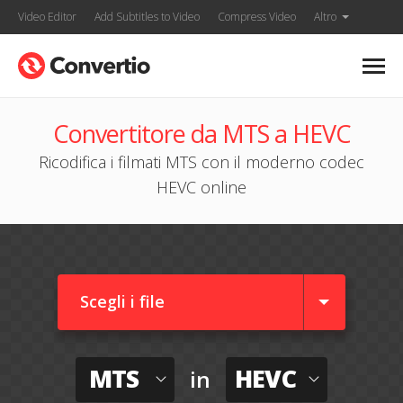
Video Editor
Add Subtitles to Video
Compress Video
Altro
Convertitore da MTS a HEVC
Ricodifica i filmati MTS con il moderno codec
HEVC online
Scegli i file
MTS
HEVC
in