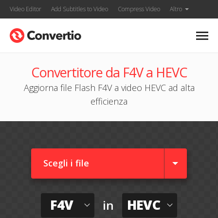
Video Editor
Add Subtitles to Video
Compress Video
Altro
Convertitore da F4V a HEVC
Aggiorna file Flash F4V a video HEVC ad alta
efficienza
Scegli i file
F4V
HEVC
in