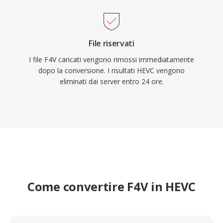
nell&#039;elettronica di consumo a livello
mondiale.
File riservati
I file F4V caricati vengono rimossi immediatamente
dopo la conversione. I risultati HEVC vengono
eliminati dai server entro 24 ore.
Come convertire F4V in HEVC