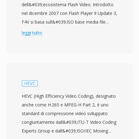
dell&#039;ecosistema Flash Video. Introdotto
nel dicembre 2007 con Flash Player 9 Update 3,
F4V si basa sull&#039;ISO base media file
format (MPEG-4 Part 14) ed è stato creato per
leggi tutto
supportare il codec video H.264 e l&#039;audio
AAC all&#039;interno della piattaforma Adobe
Flash. A differenza del suo predecessore FLV,
che utilizzava una struttura contenitore
proprietaria, F4V adotta l&#039;architettura
standardizzata di atomi/box compatibile con
HEVC
MP4, rendendolo più interoperabile con altri
HEVC (High Efficiency Video Coding), designato
strumenti e flussi di lavoro multimediali. Il
anche come H.265 e MPEG-H Part 2, è uno
formato supporta funzionalità avanzate tra cui
standard di compressione video sviluppato
codifica H.264 High Profile, audio AAC
congiuntamente dall&#039;ITU-T Video Coding
multicanale e testo temporizzato per sottotitoli
Experts Group e dall&#039;ISO/IEC Moving
e didascalie. F4V ha rappresentato una mossa