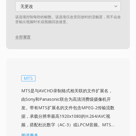
无更改
该选项控制每秒的帧数。该选项仅改变回放时的流畅度，而不会改
变输出视频时长或视频回放速度。
全部重置
MTS
MTS是与AVCHD录制格式相关联的文件扩展名，
由Sony和Panasonic联合为高清消费级摄像机开
发。带有MTS扩展名的文件包含MPEG-2传输流数
据，承载分辨率最高1920x1080的H.264/AVC视
频，搭配杜比数字（AC-3）或LPCM音频。MTS
名称用于从录制介质直接访问AVCHD内容的情
阅读更多