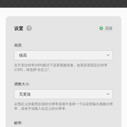
设置
高级
画质:
很高
在可变比特率(VBR)模式下设置视频质量。如需设置固定比特率
(CBR)，请选择“自定义”。
调整大小:
无更改
从预定义的最受欢迎的分辨率选项中选择一个以设置输出视频分辨
率，或者手动输入自定义的分辨率。
帧率: