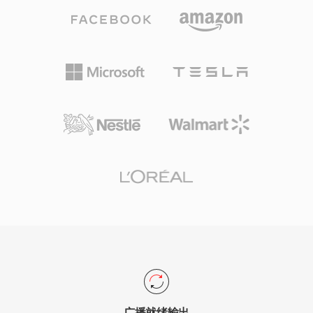
字电视的压缩骨干，被DVB、ATSC和ISDB标准采
用，并作为DVD-Video的视频编解码器，将电影
级画质带入消费市场。传输流层提供具有错误恢复
特性的稳健复用，对于在噪声信道上的广播传输至
关重要，而节目流变体则用于DVD等存储导向的
应用。MPEG-2在Main Profile at High Level下支
持最高1920x1152的分辨率，专业配置下比特率
可达80 Mbps。尽管H.264和HEVC等更新编解码
器提供了显著更优的压缩效率，MPEG-2仍然根植
于广播基础设施、有线和卫星系统，以及全球流通
的数十亿张DVD光盘中。
广播就绪输出