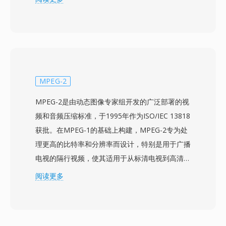
况，而M2TS文件通常指同一传输流格式在蓝光光
盘场景中的应用。来自Sony、Panasonic、
Canon及其他制造商的消费级和半专业级摄像机将
MTS文件写入存储卡或内部存储器上的结构化目
录层次中，并附带用于组织片段以进行机内回放的
索引和播放列表文件。传输流封装包含对维持音视
MPEG-2
频同步至关重要的时序信息，并支持随机访问点以
MPEG-2是由动态图像专家组开发的广泛部署的视
实现高效定位。MTS录制保留了相机传感器捕获
频和音频压缩标准，于1995年作为ISO/IEC 13818
的完整质量，使其适合作为编辑工作流的源素材。
获批。在MPEG-1的基础上构建，MPEG-2专为处
H.264压缩的使用在视频质量和文件大小之间提供
理更高的比特率和分辨率而设计，特别是用于广播
了有效平衡，可在常见的SD和SDHC存储卡上实
电视的隔行视频，使其适用于从标清电视到高清内
现更长的录制时间。MTS文件被所有主流视频编
容的各种应用。该标准引入了配置文件和级别的概
阅读更多
辑软件识别，可直接导入编辑时间线，但某些工作
念，允许实现针对特定功能层级——从用于基本
流会受益于转码为编辑优化格式以获得更流畅的实
应用的Simple Profile到支持4:2:2色度的High
时性能。
Profile以满足专业广播需求。MPEG-2成为全球数