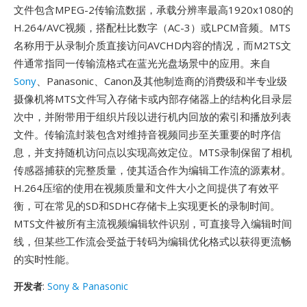
文件包含MPEG-2传输流数据，承载分辨率最高1920x1080的
H.264/AVC视频，搭配杜比数字（AC-3）或LPCM音频。MTS
名称用于从录制介质直接访问AVCHD内容的情况，而M2TS文
件通常指同一传输流格式在蓝光光盘场景中的应用。来自
Sony
、Panasonic、Canon及其他制造商的消费级和半专业级
摄像机将MTS文件写入存储卡或内部存储器上的结构化目录层
次中，并附带用于组织片段以进行机内回放的索引和播放列表
文件。传输流封装包含对维持音视频同步至关重要的时序信
息，并支持随机访问点以实现高效定位。MTS录制保留了相机
传感器捕获的完整质量，使其适合作为编辑工作流的源素材。
H.264压缩的使用在视频质量和文件大小之间提供了有效平
衡，可在常见的SD和SDHC存储卡上实现更长的录制时间。
MTS文件被所有主流视频编辑软件识别，可直接导入编辑时间
线，但某些工作流会受益于转码为编辑优化格式以获得更流畅
的实时性能。
开发者
:
Sony & Panasonic