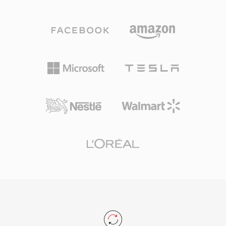
ความละเอียดมาตรฐานจนถึงเนื้อหาความละเอียด
สำหรับขั้นตอนการตัดต่อ การใช้การบีบอัด H.264
สูง มาตรฐานนี้แนะนำแนวคิดของ profiles และ
ให้สมดุลที่มีประสิทธิภาพระหว่างคุณภาพวิดีโอและ
levels ที่ให้การใช้งานกำหนดเป้าหมายระดับความ
ขนาดไฟล์ ทำให้บันทึกได้ยาวนานขึ้นบนการ์ด
สามารถเฉพาะ — ตั้งแต่ Simple Profile สำหรับ
หน่วยความจำ SD และ SDHC ที่มีจำหน่ายทั่วไป
แอปพลิเคชันพื้นฐานจนถึง High Profile ที่รองรับ
ไฟล์ MTS ได้รับการยอมรับจากแอปพลิเคชันตัดต่อ
chroma 4:2:2 สำหรับการออกอากาศระดับมืออาชีพ
วิดีโอหลักทั้งหมดและสามารถนำเข้าสู่ไทม์ไลน์ตัด
MPEG-2 กลายเป็นแกนหลักของการบีบอัดสำหรับ
ต่อได้โดยตรง แม้ว่าบางขั้นตอนการทำงานจะได้
โทรทัศน์ดิจิทัลทั่วโลก ถูกนำมาใช้โดยมาตรฐาน
ประโยชน์จากการแปลงรหัสเป็นรูปแบบที่ปรับให้
DVB, ATSC และ ISDB และทำหน้าที่เป็นตัวแปลง
เหมาะกับการตัดต่อเพื่อประสิทธิภาพแบบเรียลไทม์
สัญญาณวิดีโอสำหรับ DVD-Video นำวิดีโอคุณภาพ
ที่ราบรื่นยิ่งขึ้น
ภาพยนตร์มาสู่ตลาดผู้บริโภค ชั้น transport
stream ให้การมัลติเพล็กซ์ที่แข็งแกร่งพร้อมฟีเจอร์
ความทนทานต่อข้อผิดพลาดที่จำเป็นสำหรับการส่ง
ผ่านช่องสัญญาณที่มีสัญญาณรบกวน ขณะที่
program stream ให้บริการแอปพลิเคชันที่เน้นการ
จัดเก็บอย่าง DVD MPEG-2 รองรับความละเอียด