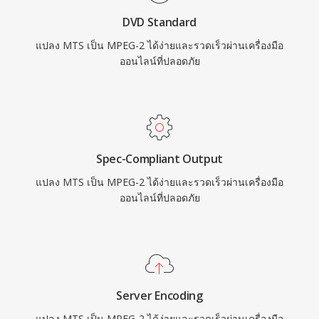
สูงสุดถึง 1920x1152 ใน Main Profile at High
DVD Standard
Level โดยบิตเรตสูงสุด 80 Mbps ในการกำหนดค่า
แปลง MTS เป็น MPEG-2 ได้ง่ายและรวดเร็วผ่านเครื่องมือ
ระดับมืออาชีพ แม้ว่าตัวแปลงสัญญาณใหม่อย่าง
ออนไลน์ที่ปลอดภัย
H.264 และ HEVC จะมีประสิทธิภาพการบีบอัดที่ดี
กว่าอย่างมาก MPEG-2 ยังคงฝังลึกอยู่ในโครงสร้าง
พื้นฐานการออกอากาศ ระบบเคเบิลและดาวเทียม
และแผ่น DVD หลายพันล้านแผ่นที่เผยแพร่ทั่วโลก
Spec-Compliant Output
แปลง MTS เป็น MPEG-2 ได้ง่ายและรวดเร็วผ่านเครื่องมือ
ออนไลน์ที่ปลอดภัย
Server Encoding
แปลง MTS เป็น MPEG-2 ได้ง่ายและรวดเร็วผ่านเครื่องมือ