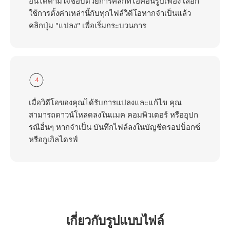
อื่นได้ตามใจชอบด้วยการคลิกที่ไอคอนรูปเฟือง เลือก
ใช้การตั้งค่าเหล่านี้กับทุกไฟล์วิดีโอหากจำเป็นแล้ว
คลิกปุ่ม "แปลง" เพื่อเริ่มกระบวนการ
4
เมื่อวิดีโอของคุณได้รับการแปลงและแก้ไข คุณ
สามารถดาวน์โหลดลงในแมค คอมพิวเตอร์ หรืออุปก
รณือื่นๆ หากจำเป็น บันทึกไฟล์ลงในบัญชีดรอปบ็อกซ์
หรือกูเกิลไดรฟ์
เกี่ยวกับรูปแบบไฟล์