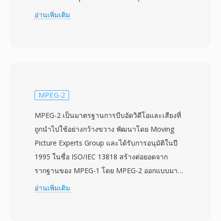
H.264/AVC ที่ความละเอียดสูงสุด 1920x1080 คู่กับ
อ่านเพิ่มเติม
เสียง Dolby Digital (AC-3) หรือ LPCM ชื่อ MTS
ใช้เมื่อเข้าถึงเนื้อหา AVCHD จากสื่อบันทึกโดยตรง
แตกต่างจากไฟล์ M2TS ที่มักหมายถึงรูปแบบ
transport stream เดียวกันในบริบทของแผ่น Blu-
ray กล้องวิดีโอระดับผู้บริโภคและกึ่งมืออาชีพจาก
Sony, Panasonic, Canon และผู้ผลิตอื่นๆ เขียน
MPEG-2
ไฟล์ MTS ลงในโครงสร้างไดเรกทอรีแบบมีลำดับ
MPEG-2 เป็นมาตรฐานการบีบอัดวิดีโอและเสียงที่
ชั้นบนการ์ดหน่วยความจำหรือหน่วยจัดเก็บภายใน
ถูกนำไปใช้อย่างกว้างขวาง พัฒนาโดย Moving
พร้อมไฟล์ดัชนีและเพลย์ลิสต์ที่จัดระเบียบคลิป
Picture Experts Group และได้รับการอนุมัติในปี
สำหรับการเล่นในกล้อง การบรรจุแบบ transport
1995 ในชื่อ ISO/IEC 13818 สร้างต่อยอดจาก
stream มีข้อมูลเวลาที่สำคัญสำหรับการรักษาการ
รากฐานของ MPEG-1 โดย MPEG-2 ออกแบบมา
ซิงโครไนซ์เสียง-วิดีโอ และรองรับฟีเจอร์อย่างจุด
เพื่อจัดการบิตเรตและความละเอียดที่สูงขึ้น โดย
อ่านเพิ่มเติม
เข้าถึงแบบสุ่มสำหรับการค้นหาตำแหน่งที่มี
เฉพาะวิดีโอแบบ interlaced สำหรับโทรทัศน์ออก
ประสิทธิภาพ การบันทึก MTS รักษาคุณภาพเต็มที่
อากาศ ทำให้เหมาะสำหรับแอปพลิเคชันตั้งแต่ทีวี
จับภาพจากเซนเซอร์กล้อง ทำให้เหมาะเป็นวัตถุดิบ