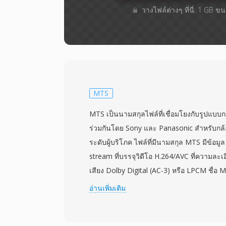
วางไฟล์ต่างๆ​ ที่นี่. 1 GB 
MTS
MTS เป็นนามสกุลไฟล์ที่เชื่อมโยงกับรูปแบบ
ร่วมกันโดย Sony และ Panasonic สำหรับกล้
ระดับผู้บริโภค ไฟล์ที่มีนามสกุล MTS มีข้อม
stream ที่บรรจุวิดีโอ H.264/AVC ที่ความละเอ
เสียง Dolby Digital (AC-3) หรือ LPCM ชื่อ MTS
AVCHD จากสื่อบันทึกโดยตรง แตกต่างจากไฟล์
อ่านเพิ่มเติม
แบบ transport stream เดียวกันในบริบทของแผ
ระดับผู้บริโภคและกึ่งมืออาชีพจาก Sony, Pan