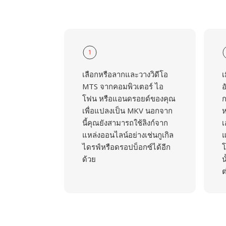
1
เลือกหรือลากและวางวิดีโอ
เ
MTS จากคอมพิวเตอร์ ไอ
อ
โฟน หรือแอนดรอยด์ของคุณ
ก
เพื่อแปลงเป็น MKV นอกจาก
ห
นี้คุณยังสามารถใช้ลิงก์จาก
เ
แหล่งออนไลน์อย่างเช่นกูเกิล
แ
ไดรฟ์หรือดรอปบ็อกซ์ได้อีก
โ
ด้วย
น
ต