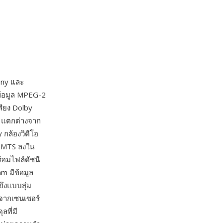
ony และ
ีข้อมูล MPEG-2
สียง Dolby
รง แตกต่างจาก
 กล้องวิดีโอ
ล์ MTS ลงใน
้อมไฟล์ดัชนี
m มีข้อมูล
ถึงแบบสุ่ม
พจากเซนเซอร์
ลที่มี