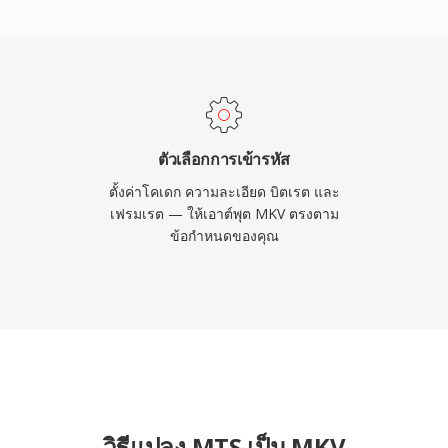
เป็นคอนเทนเนอร์ที่มี
ำให้นักพัฒนาใดก็ได้
ไม่มีค่าธรรมเนียมการ
ขวางในเครื่องเล่นสื่อ
 ความสามารถในการรวมตัว
บียบดี ทำให้ MKV เป็น
ตัวเลือกการเข้ารหัส
การเผยแพร่วิดีโอคุณภาพสูง
ตั้งค่าโคเดก ความละเอียด บิตเรต และ
เฟรมเรต — ให้เอาต์พุต MKV ตรงตาม
ข้อกำหนดของคุณ
วิธีแปลง MTS เป็น MKV