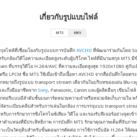
เกี่ยวกับรูปแบบไฟล์
MTS
MKV
ุลไฟล์ที่เชื่อมโยงกับรูปแบบการบันทึก
AVCHD
ที่พัฒนาร่วมกันโดย S
รับกล้องวิดีโอความละเอียดสูงระดับผู้บริโภค ไฟล์ที่มีนามสกุล MTS ม
am ที่บรรจุวิดีโอ H.264/AVC ที่ความละเอียดสูงสุด 1920x1080 คู่กับเ
 หรือ LPCM ชื่อ MTS ใช้เมื่อเข้าถึงเนื้อหา AVCHD จากสื่อบันทึกโดยต
มักหมายถึงรูปแบบ transport stream เดียวกันในบริบทของแผ่น Blu-ray
คและกึ่งมืออาชีพจาก
Sony
, Panasonic, Canon และผู้ผลิตอื่นๆ เขียนไฟ
กทอรีแบบมีลำดับชั้นบนการ์ดหน่วยความจำหรือหน่วยจัดเก็บภายใน พร
ที่จัดระเบียบคลิปสำหรับการเล่นในกล้อง การบรรจุแบบ transport strea
หรับการรักษาการซิงโครไนซ์เสียง-วิดีโอ และรองรับฟีเจอร์อย่างจุดเข้า
าตำแหน่งที่มีประสิทธิภาพ การบันทึก MTS รักษาคุณภาพเต็มที่จับภา
าะเป็นวัตถุดิบสำหรับขั้นตอนการตัดต่อ การใช้การบีบอัด H.264 ให้สมดุ