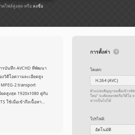
ขนาดไฟล์สูงสุด หรือ
ลงชื่อ
การตั้งค่า
การบันทึก AVCHD ที่พัฒนา
โคเดก:
องวิดีโอความละเอียดสูง
H.264 (AVC)
ูล MPEG-2 transport
ตัวแปลงสัญญาณเพื่อเข้ารหัส
ียดสูงสุด 1920x1080 คู่กับ
ใหม่" จะคัดลอกสตรีมวิดีโอ 
หากเป็นไปได้
 ใช้เมื่อเข้าถึงเนื้อหา
 M2TS ที่มักหมายถึงรูป
่น Blu-ray กล้องวิดีโอ
โปรไฟล์:
asonic, Canon และผู้ผลิ
อัตโนมัติ