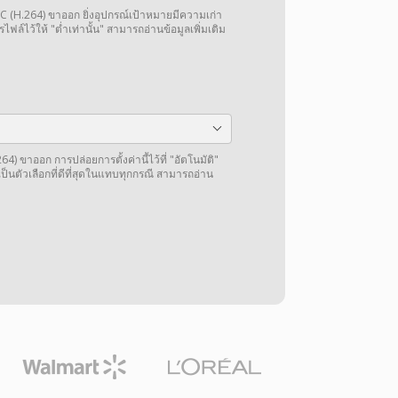
VC (H.264) ขาออก ยิ่งอุปกรณ์เป้าหมายมีความเก่า
ไฟล์ไว้ให้ "ต่ำเท่านั้น" สามารถอ่านข้อมูลเพิ่มเติม
4) ขาออก การปล่อยการตั้งค่านี้ไว้ที่ "อัตโนมัติ"
็นตัวเลือกที่ดีที่สุดในแทบทุกกรณี สามารถอ่าน