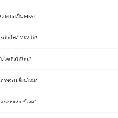
ลง MTS เป็น MKV?
เปิดไฟล์ MKV ได้?
ับไตเติลได้ไหม?
ณภาพจะเปลี่ยนไหม?
ปลงแบบแบตช์ไหม?