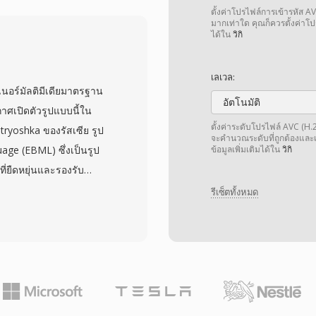
ทอรีแบบมีลำดับชั้นบน
ตั้งค่าโปรไฟล์การเข้ารหัส A
้อมไฟล์ดัชนีและเพลย์ลิ
มากเท่าใด คุณก็ควรตั้งค่าโปร
ได้ใน
วิกิ
 การบรรจุแบบ transport
าการซิงโครไนซ์เสียง-
เลเวล:
สุ่มสำหรับการค้นหาตำแหน่ง
นอร์มัลติมีเดียมาตรฐาน
พเต็มที่จับภาพจาก
อัตโนมัติ
าศเปิดตัวรูปแบบนี้ใน
บขั้นตอนการตัดต่อ การใช้
ตั้งค่าระดับโปรไฟล์ AVC (H.26
tryoshka ของรัสเซีย รูป
จะคำนวณระดับที่ถูกต้องและเป
ะหว่างคุณภาพวิดีโอและ
ge (EBML) ซึ่งเป็นรูป
ข้อมูลเพิ่มเติมได้ใน
วิกิ
ร์ดหน่วยความจำ SD และ
ี่ยืดหยุ่นและรองรับ
ารยอมรับจากแอปพลิเคชัน
ละคำบรรยายได้ไม่จำกัด
รีเซ็ตทั้งหมด
ไทม์ไลน์ตัดต่อได้โดยตรง
ณตั้งแต่ H.264 และ
ากการแปลงรหัสเป็นรูป
และ AAC, FLAC, Opus
ภาพแบบเรียลไทม์ที่ราบรื่น
รรองรับคำบรรยายอย่าง
บง่ายไปจนถึงคำบรรยาย
บบบิตแมปจากแผ่น Blu-ray
ต์ที่จำเป็นสำหรับคำ