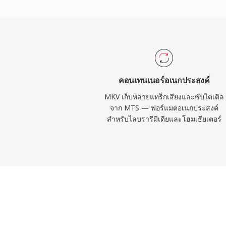
บรรยายแบบมีสไตล์) และเมตาดาต้าแท็ก ทำให้
ฟีเจอร์มากที่สุดแห่งหนึ่ง ข้อกำหนดแบบเปิดท
สามารถใช้งานการอ่านและเขียน MKV ได้โดย
อนุญาต ซึ่งผลักดันให้มีการนำไปใช้อย่างกว้าง
เครื่องมือสตรีมมิง และซอฟต์แวร์เข้ารหัส
แปลงสัญญาณผสมใดก็ได้ในไฟล์เดียวที่จัดระเ
คอนเทนเนอร์อเนกประสงค์
คอนเทนเนอร์ที่ได้รับความนิยมสูงสุดสำหรับ
MKV เก็บหลายแทร็กเสียงและซับไตเติล
การเก็บถาวร และคลังสื่อส่วนตัว
จาก MTS — ฟอร์แมตอเนกประสงค์
สำหรับไลบรารีมีเดียและโฮมเธียเตอร์