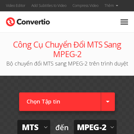
Video Editor
Add Subtitles to Video
Compress Video
Thêm
Công Cụ Chuyển Đổi MTS Sang
MPEG-2
Bộ chuyển đổi MTS sang MPEG-2 trên trình duyệt
Chọn Tập tin
MTS
MPEG-2
đến