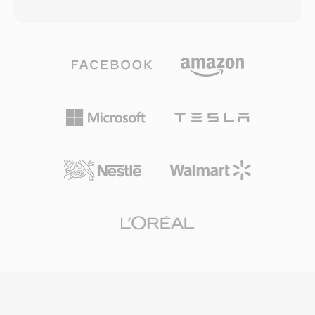
phù hợp cho các ứng dụng từ truyền hình độ
cho tìm kiếm hiệu quả. Bản ghi MTS bảo tồn
nét tiêu chuẩn đến nội dung độ nét cao. Tiêu
đầy đủ chất lượng được thu bởi cảm biến
chuẩn giới thiệu khái niệm profile và level, cho
camera, phù hợp làm tài liệu nguồn cho quy
phép các triển khai nhắm đến các tầng khả
trình dựng phim. Việc sử dụng nén H.264 mang
năng cụ thể — từ Simple Profile cho ứng dụng
lại sự cân bằng hiệu quả giữa chất lượng video
cơ bản đến High Profile hỗ trợ chroma 4:2:2
và kích thước tệp, cho phép thời gian ghi kéo
cho phát sóng chuyên nghiệp. MPEG-2 trở
dài trên các thẻ nhớ SD và SDHC phổ biến. Tệp
thành xương sống nén của truyền hình kỹ thuật
MTS được nhận dạng bởi tất cả ứng dụng
số trên toàn thế giới, được áp dụng bởi các tiêu
chỉnh sửa video lớn và có thể nhập trực tiếp
chuẩn DVB, ATSC và ISDB, đồng thời phục vụ
vào dòng thời gian chỉnh sửa, mặc dù một số
là codec video cho DVD-Video, đưa video chất
quy trình được hưởng lợi từ việc chuyển mã
lượng điện ảnh đến thị trường tiêu dùng. Lớp
sang định dạng tối ưu cho dựng phim để có
transport stream cung cấp ghép kênh mạnh
hiệu suất thời gian thực mượt mà hơn.
mẽ với tính năng chống lỗi thiết yếu cho truyền
tải phát sóng qua các kênh nhiễu, trong khi
biến thể program stream phục vụ các ứng