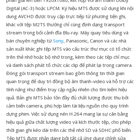
phân giải lên đến 1920x1080, kết hợp với âm thanh Dolby
Digital (AC-3) hoặc LPCM. Ký hiệu MTS được sử dụng khi nội
dung AVCHD được truy cập trực tiếp từ phương tiện ghi,
khác với tệp M2TS thường chỉ cùng định dạng transport
stream trong bối cảnh đĩa Blu-ray. Máy quay tiêu dùng và
bán chuyên nghiệp từ
Sony
, Panasonic, Canon và các nhà
sản xuất khác ghi tệp MTS vào cấu trúc thư mục có tổ chức
trên thẻ nhớ hoặc bộ nhớ trong, kèm theo các tệp chỉ mục
và danh sách phát tổ chức các clip để phát lại trong camera.
Đóng gói transport stream bao gồm thông tin thời gian
quan trọng để duy trì đồng bộ âm thanh-video và hỗ trợ các
tính năng như điểm truy cập ngẫu nhiên cho tìm kiếm hiệu
quả. Bản ghi MTS bảo tồn đầy đủ chất lượng được thu bởi
cảm biến camera, phù hợp làm tài liệu nguồn cho quy trình
dựng phim. Việc sử dụng nén H.264 mang lại sự cân bằng
hiệu quả giữa chất lượng video và kích thước tệp, cho phép
thời gian ghi kéo dài trên các thẻ nhớ SD và SDHC phổ biến.
Tệp MTS được nhận dạng bởi tất cả ứng dụng chỉnh sửa