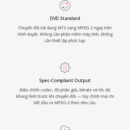
dụng hướng lưu trữ như DVD. MPEG-2 hỗ trợ
độ phân giải lên đến 1920x1152 ở Main Profile
DVD Standard
at High Level, với tốc độ bit đạt 80 Mbps trong
Chuyển đổi nội dung MTS sang MPEG-2 ngay trên
cấu hình chuyên nghiệp. Mặc dù các codec mới
trình duyệt. Không cần phần mềm máy tính, không
hơn như H.264 và HEVC mang lại hiệu suất nén
cần thiết lập phức tạp.
vượt trội đáng kể, MPEG-2 vẫn bám rễ trong hạ
tầng phát sóng, hệ thống cáp và vệ tinh, và
hàng tỷ đĩa DVD đang lưu hành trên toàn thế
giới.
Spec-Compliant Output
Điều chỉnh codec, độ phân giải, bitrate và tốc độ
khung hình trước khi chuyển đổi — tùy chỉnh mọi chi
tiết đầu ra MPEG-2 theo nhu cầu.