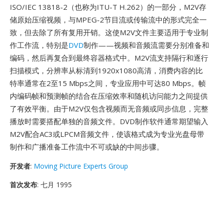
ISO/IEC 13818-2（也称为ITU-T H.262）的一部分，M2V存
储原始压缩视频，与MPEG-2节目流或传输流中的形式完全一
致，但去除了所有复用开销。这使M2V文件主要适用于专业制
作工作流，特别是
DVD
制作——视频和音频流需要分别准备和
编码，然后再复合到最终容器格式中。M2V流支持隔行和逐行
扫描模式，分辨率从标清到1920x1080高清，消费内容的比
特率通常在2至15 Mbps之间，专业应用中可达80 Mbps。帧
内编码帧和预测帧的结合在压缩效率和随机访问能力之间提供
了有效平衡。由于M2V仅包含视频而无音频或同步信息，完整
播放时需要搭配单独的音频文件。DVD制作软件通常期望输入
M2V配合AC3或LPCM音频文件，使该格式成为专业光盘母带
制作和广播准备工作流中不可或缺的中间步骤。
开发者
:
Moving Picture Experts Group
首次发布
: 七月 1995