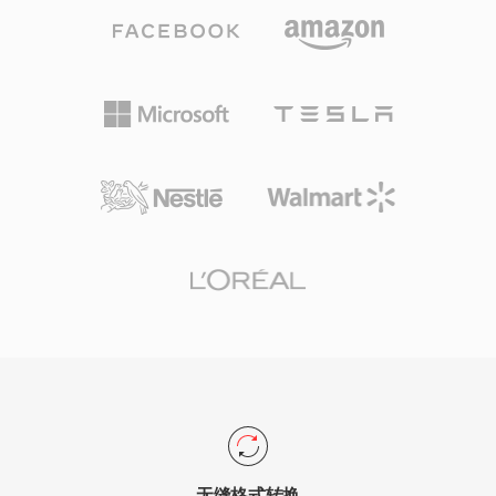
字电视的压缩骨干，被DVB、ATSC和ISDB标准采
用，并作为DVD-Video的视频编解码器，将电影
级画质带入消费市场。传输流层提供具有错误恢复
特性的稳健复用，对于在噪声信道上的广播传输至
关重要，而节目流变体则用于DVD等存储导向的
应用。MPEG-2在Main Profile at High Level下支
持最高1920x1152的分辨率，专业配置下比特率
可达80 Mbps。尽管H.264和HEVC等更新编解码
器提供了显著更优的压缩效率，MPEG-2仍然根植
于广播基础设施、有线和卫星系统，以及全球流通
的数十亿张DVD光盘中。
无缝格式转换