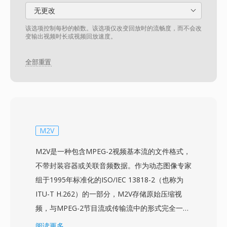
无更改
该选项控制每秒的帧数。该选项仅改变回放时的流畅度，而不会改
变输出视频时长或视频回放速度。
全部重置
M2V
M2V是一种包含MPEG-2视频基本流的文件格式，
不带封装容器或关联音频数据。作为动态图像专家
组于1995年标准化的ISO/IEC 13818-2（也称为
ITU-T H.262）的一部分，M2V存储原始压缩视
频，与MPEG-2节目流或传输流中的形式完全一
致，但去除了所有复用开销。这使M2V文件主要
阅读更多