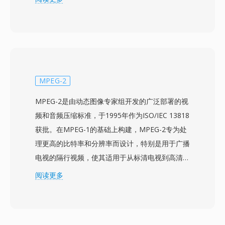
适用于专业制作工作流，特别是DVD制作——视
频和音频流需要分别准备和编码，然后再复合到最
终容器格式中。M2V流支持隔行和逐行扫描模
式，分辨率从标清到1920x1080高清，消费内容
的比特率通常在2至15 Mbps之间，专业应用中可
达80 Mbps。帧内编码帧和预测帧的结合在压缩效
MPEG-2
率和随机访问能力之间提供了有效平衡。由于
MPEG-2是由动态图像专家组开发的广泛部署的视
M2V仅包含视频而无音频或同步信息，完整播放
频和音频压缩标准，于1995年作为ISO/IEC 13818
时需要搭配单独的音频文件。DVD制作软件通常
获批。在MPEG-1的基础上构建，MPEG-2专为处
期望输入M2V配合AC3或LPCM音频文件，使该格
理更高的比特率和分辨率而设计，特别是用于广播
式成为专业光盘母带制作和广播准备工作流中不可
电视的隔行视频，使其适用于从标清电视到高清内
或缺的中间步骤。
容的各种应用。该标准引入了配置文件和级别的概
阅读更多
念，允许实现针对特定功能层级——从用于基本
应用的Simple Profile到支持4:2:2色度的High
Profile以满足专业广播需求。MPEG-2成为全球数