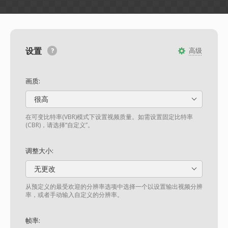
设置
高级
画质:
很高
在可变比特率(VBR)模式下设置视频质量。如需设置固定比特率
(CBR)，请选择“自定义”。
调整大小:
无更改
从预定义的最受欢迎的分辨率选项中选择一个以设置输出视频分辨
率，或者手动输入自定义的分辨率。
帧率: