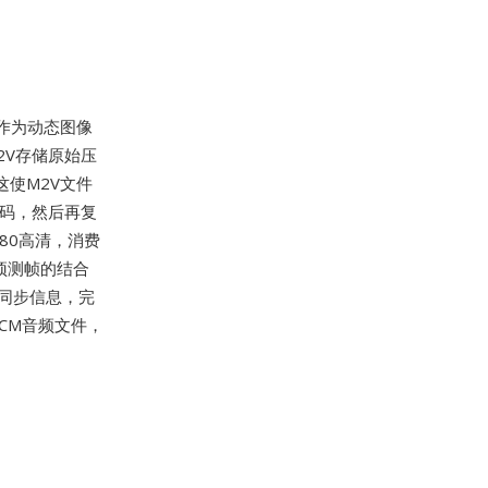
作为动态图像
，M2V存储原始压
这使M2V文件
码，然后再复
80高清，消费
和预测帧的结合
同步信息，完
CM音频文件，