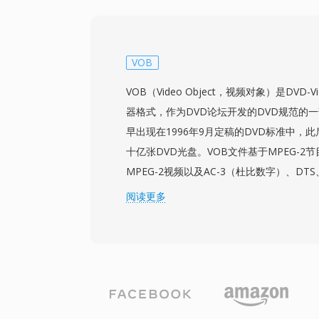
Mbps。帧内编码帧和预测帧的结合在压缩
供了有效平衡。由于M2V仅包含视频而无
时需要搭配单独的音频文件。DVD制作软件
AC3或LPCM音频文件，使该格式成为专
VOB
作流中不可或缺的中间步骤。
VOB（Video Object，视频对象）是DVD
器格式，作为DVD论坛开发的DVD规范的
早出现在1996年9月定稿的DVD标准中，
十亿张DVD光盘。VOB文件基于MPEG-2
MPEG-2视频以及AC-3（杜比数字）、DTS、MP
LPCM格式的音频。除音视频外，VOB文
阅读更多
DVD字幕流、用于菜单交互的导航数据和
DVD光盘的VIDEO_TS目录中，命名规则（VT
内容的标题和部分结构。为满足UDF文件系
制在约1 GB，较长的内容跨越多个文件无
NTSC（720x480）和PAL（720x57
率最高9.8 Mbps。将视频、多音轨、字