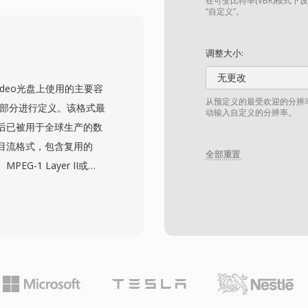
效率和随机访问能力之间提
在可变比特率(VBR)模式下
“自定义”。
音频或同步信息，完整播放
通常期望输入M2V配合
调整大小:
业光盘母带制作和广播准备工
无更改
-Video光盘上使用的主要容
从预定义的最受欢迎的分辨
一部分进行定义。该格式最
动输入自定义的分辨率。
此后已被用于全球生产的数
节目流格式，包含复用的
全部重置
EG-1 Layer II或
件还承载作为位图叠加层的
章节点信息。这些文件位于
S_01_1.VOB等）反映了
统要求，单个VOB文件限
缝衔接。该格式支持
6）视频分辨率，音视频合计比特
幕和导航集成到单个节目流