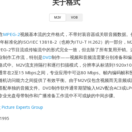
关于格式
M2V
VOB
含
MPEG-2
视频基本流的文件格式，不带封装容器或关联音频数据。
年标准化的ISO/IEC 13818-2（也称为ITU-T H.262）的一部分
PEG-2节目流或传输流中的形式完全一致，但去除了所有复用开销。
业制作工作流，特别是
DVD
制作——视频和音频流需要分别准备和编
式中。M2V流支持隔行和逐行扫描模式，分辨率从标清到1920x10
常在2至15 Mbps之间，专业应用中可达80 Mbps。帧内编码帧
随机访问能力之间提供了有效平衡。由于M2V仅包含视频而无音频或
配单独的音频文件。DVD制作软件通常期望输入M2V配合AC3或LP
专业光盘母带制作和广播准备工作流中不可或缺的中间步骤。
 Picture Experts Group
1995