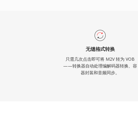
中，使VOB成为消费级电影发行的完整解
的光盘格式已在新内容方面取代了DVD，但
DVD内容库仍然极为重要。
无缝格式转换
只需几次点击即可将 M2V 转为 VOB
——转换器自动处理编解码器转换、容
器封装和音频同步。