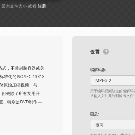
GB 最大文件大小 或者
注册
设置
件格式，不带封装容器或关
编解码器:
的ISO/IEC 13818-
MPEG-2
V存储原始压缩视频，与
用于编码视频轨道的编解码器
致，但去除了所有复用开
从输入文件复制到输出文件
流，特别是DVD制作——
复合到最终容器格式中。
画质:
到1920x1080高清，
很高
，专业应用中可达80