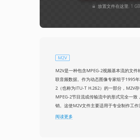
放置文件在这里. 1 
M2V
M2V是一种包含MPEG-2视频基本流的文
联音频数据。作为动态图像专家组于1995年标准化
2（也称为ITU-T H.262）的一部分，M2
MPEG-2节目流或传输流中的形式完全一
销。这使M2V文件主要适用于专业制作工作
视频和音频流需要分别准备和编码，然后再
阅读更多
M2V流支持隔行和逐行扫描模式，分辨率从标清
消费内容的比特率通常在2至15 Mbps之间