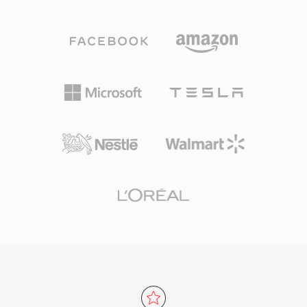
术。AAC是Apple生态系统（iTunes、iPhone、
iPad）、YouTube及众多流媒体服务的默认音频
格式。其第一个优势是卓越的压缩效率——以显
著更少的存储空间和带宽实现高保真音频。其次，
该格式支持8 kHz至96 kHz的采样率和最多48个声
道，从语音通话到环绕声均可胜任。第三，Apple
等行业巨头的广泛采用确保了几乎所有现代设备、
浏览器和媒体播放器都能原生处理AAC内容，无需
额外插件。