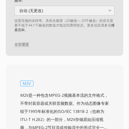
频率:
自动 (无更改)
设置音频的采样率。具有全频谱（20赫兹— 20千赫兹）的音乐需
要不低于44.1千赫兹的数值才能达到透明状态。更多信息请参见
维
基百科
。
全部重置
M2V
M2V是一种包含MPEG-2视频基本流的文件格式，
不带封装容器或关联音频数据。作为动态图像专家
组于1995年标准化的ISO/IEC 13818-2（也称为
ITU-T H.262）的一部分，M2V存储原始压缩视
频，与MPEG-2节目流或传输流中的形式完全一