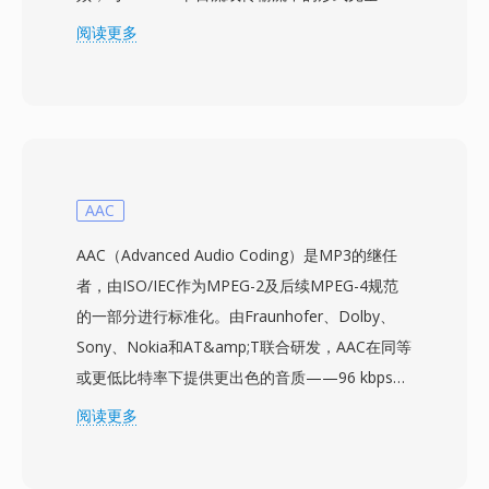
致，但去除了所有复用开销。这使M2V文件主要
阅读更多
适用于专业制作工作流，特别是DVD制作——视
频和音频流需要分别准备和编码，然后再复合到最
终容器格式中。M2V流支持隔行和逐行扫描模
式，分辨率从标清到1920x1080高清，消费内容
的比特率通常在2至15 Mbps之间，专业应用中可
达80 Mbps。帧内编码帧和预测帧的结合在压缩效
AAC
率和随机访问能力之间提供了有效平衡。由于
AAC（Advanced Audio Coding）是MP3的继任
M2V仅包含视频而无音频或同步信息，完整播放
者，由ISO/IEC作为MPEG-2及后续MPEG-4规范
时需要搭配单独的音频文件。DVD制作软件通常
的一部分进行标准化。由Fraunhofer、Dolby、
期望输入M2V配合AC3或LPCM音频文件，使该格
Sony、Nokia和AT&amp;T联合研发，AAC在同等
式成为专业光盘母带制作和广播准备工作流中不可
或更低比特率下提供更出色的音质——96 kbps的
或缺的中间步骤。
AAC音频流在感知质量上通常可媲美128 kbps的
阅读更多
MP3文件。该编解码器采用改进的离散余弦变
换，结合先进的心理声学模型和时域噪声整形技