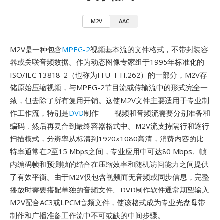
M2V
AAC
M2V是一种包含
MPEG-2
视频基本流的文件格式，不带封装容
器或关联音频数据。作为动态图像专家组于1995年标准化的
ISO/IEC 13818-2（也称为ITU-T H.262）的一部分，M2V存
储原始压缩视频，与MPEG-2节目流或传输流中的形式完全一
致，但去除了所有复用开销。这使M2V文件主要适用于专业制
作工作流，特别是
DVD
制作——视频和音频流需要分别准备和
编码，然后再复合到最终容器格式中。M2V流支持隔行和逐行
扫描模式，分辨率从标清到1920x1080高清，消费内容的比
特率通常在2至15 Mbps之间，专业应用中可达80 Mbps。帧
内编码帧和预测帧的结合在压缩效率和随机访问能力之间提供
了有效平衡。由于M2V仅包含视频而无音频或同步信息，完整
播放时需要搭配单独的音频文件。DVD制作软件通常期望输入
M2V配合AC3或LPCM音频文件，使该格式成为专业光盘母带
制作和广播准备工作流中不可或缺的中间步骤。