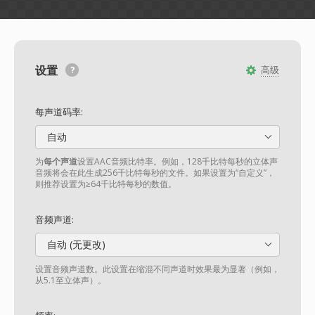
设置
高级
每声道码率:
自动
为
每个声道
设置AAC音频比特率。例如，128千比特每秒的立体声
音频将会在此生成256千比特每秒的文件。如果设置为“自定义”，
则推荐设置为≥64千比特每秒的数值。
音频声道:
自动 (无更改)
设置音频声道数。此设置在缩混不同声道时效果最为显著（例如，
从5.1至立体声）。