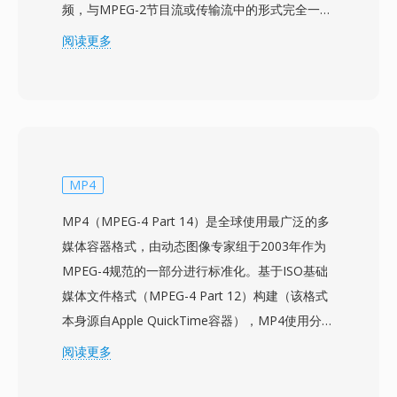
频，与MPEG-2节目流或传输流中的形式完全一
致，但去除了所有复用开销。这使M2V文件主要
阅读更多
适用于专业制作工作流，特别是DVD制作——视
频和音频流需要分别准备和编码，然后再复合到最
终容器格式中。M2V流支持隔行和逐行扫描模
式，分辨率从标清到1920x1080高清，消费内容
的比特率通常在2至15 Mbps之间，专业应用中可
达80 Mbps。帧内编码帧和预测帧的结合在压缩效
MP4
率和随机访问能力之间提供了有效平衡。由于
MP4（MPEG-4 Part 14）是全球使用最广泛的多
M2V仅包含视频而无音频或同步信息，完整播放
媒体容器格式，由动态图像专家组于2003年作为
时需要搭配单独的音频文件。DVD制作软件通常
MPEG-4规范的一部分进行标准化。基于ISO基础
期望输入M2V配合AC3或LPCM音频文件，使该格
媒体文件格式（MPEG-4 Part 12）构建（该格式
式成为专业光盘母带制作和广播准备工作流中不可
本身源自Apple QuickTime容器），MP4使用分层
或缺的中间步骤。
的atom/box结构，可以封装几乎所有类型的媒体
阅读更多
数据。该容器最常用于打包H.264或H.265视频搭
配AAC音频，同时也支持AV1、VP9、MPEG-4