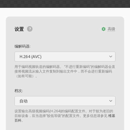
设置
高级
编解码器:
H.264 (AVC)
用于编码视频轨道的编解码器。 “不进行重新编码”的编解码器会直
接将视频流从输入文件复制到输出文件中，而不会进行重新编码
（如有可能）。
档次:
自动
设置输出高级视频编码(H.264)的编码配置文件。对于较为老旧的
目标设备，应当选择“较低等级”的配置文件。更多信息请参见
维基
百科
。