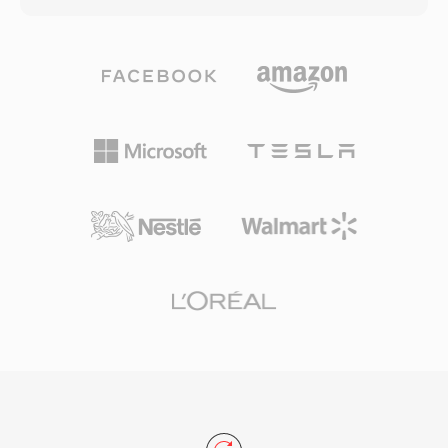
Visual、AC-3和ALAC等多种编解码器。其设计支
持渐进式下载和自适应流媒体的流提示、章节标
记、多音频和字幕轨道、元数据标签以及嵌入式缩
略图等高级功能。标准化的结构和广泛的编解码器
支持使MP4成为在线视频平台、移动设备、数码
相机和操作系统媒体库的默认选择。在MP4中使
用H.264的HTML5视频得到所有主流网页浏览器
的支持，确立了其作为网络视频传输通用基准的地
位。高效的封装开销结合其所承载的现代编解码器
的压缩能力，使高质量视频能够以实用的文件大小
在带宽受限的网络和存储有限的设备上进行分发。