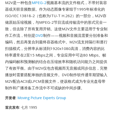
M2V是一种包含
MPEG-2
视频基本流的文件格式，不带封装容
器或关联音频数据。作为动态图像专家组于1995年标准化的
ISO/IEC 13818-2（也称为ITU-T H.262）的一部分，M2V存
储原始压缩视频，与MPEG-2节目流或传输流中的形式完全一
致，但去除了所有复用开销。这使M2V文件主要适用于专业制
作工作流，特别是
DVD
制作——视频和音频流需要分别准备和
编码，然后再复合到最终容器格式中。M2V流支持隔行和逐行
扫描模式，分辨率从标清到1920x1080高清，消费内容的比
特率通常在2至15 Mbps之间，专业应用中可达80 Mbps。帧
内编码帧和预测帧的结合在压缩效率和随机访问能力之间提供
了有效平衡。由于M2V仅包含视频而无音频或同步信息，完整
播放时需要搭配单独的音频文件。DVD制作软件通常期望输入
M2V配合AC3或LPCM音频文件，使该格式成为专业光盘母带
制作和广播准备工作流中不可或缺的中间步骤。
开发者
:
Moving Picture Experts Group
首次发布
: 七月 1995