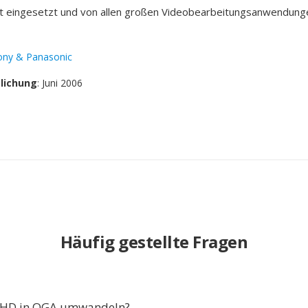
it eingesetzt und von allen großen Videobearbeitungsanwendung
ony & Panasonic
tlichung
: Juni 2006
Häufig gestellte Fragen
HD in OGA umwandeln?