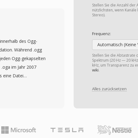
erkarten, was
Stellen Sie die Anzahl der 
dwaregestaltung gibt. Die
nützlichsten, wenn Kanäle 
Stereo).
rt überlegene
rgleich zu älteren
Frequenz:
re Aufnahmezeiten bei
 innerhalb des Ogg-
CHD unterstützt
Automatisch (Keine 
dation. Während .ogg
 sowohl filmische als
Stellen Sie die Abtastrate
ür jeden Ogg-gekapselten
Spektrum (20 Hz — 20 kHz)
Verzeichnisstruktur
kHz, um Transparenz zu er
 .oga im Jahr 2007
ist-Dateien zur
wiki
.
ss eine Datei
 bei Aufnahme auf
r der Haube können OGA-
ern kompatibel macht.
Alles zurücksetzen
AC, Speex oder Opus
 Unterstützung für
stisch und dient als
tereovideo hinzu. Das
verkettete logische
 breit eingesetzt und
 Ein Vorteil von OGA ist
dungen unterstützt.
ie .oga-Erweiterung
abe optimieren, ohne