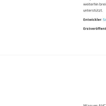
weiterhin bre
unterstützt.
Entwickler
:
S
Erstveröffen
Warum AVC