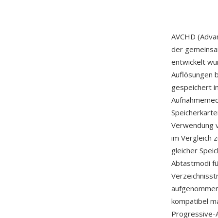
AVCHD (Advanc
der gemeins
entwickelt w
Auflösungen b
gespeichert 
Aufnahmemedie
Speicherkarte
Verwendung vo
im Vergleich 
gleicher Spei
Abtastmodi fü
Verzeichnisstr
aufgenommener
kompatibel ma
Progressive-