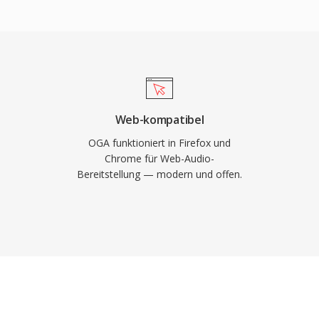
 zu schnelleren
auch führt. Da der Ogg-
ollständig quelloffen
A die patentrechtlichen
 Format unterstützt
disiertes Tagging von
Web-kompatibel
 OGA wird nativ in
OGA funktioniert in Firefox und
VLC und den meisten
Chrome für Web-Audio-
Bereitstellung — modern und offen.
 und ist damit eine
und Archivierungs-