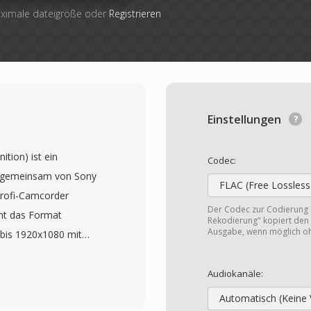
aximale dateigröße oder
Registrieren
Einstellungen
tion) ist ein
Codec:
 gemeinsam von Sony
FLAC (Free Lossless
rofi-Camcorder
Der Codec zur Codierung
mt das Format
Rekodierung" kopiert den 
Ausgabe, wenn möglich o
bis 1920x1080 mit
-Audio auf, gespeichert
ainer. AVCHD wurde für
Audiokanäle:
 darunter optische
Automatisch (Keine 