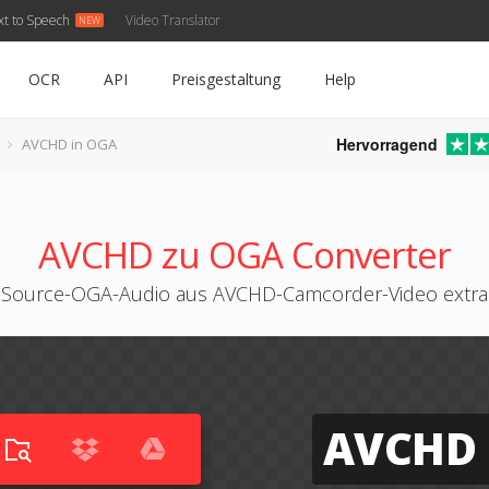
xt to Speech
Video Translator
OCR
API
Preisgestaltung
Help
Hervorragend
AVCHD in OGA
AVCHD zu OGA Converter
Source-OGA-Audio aus AVCHD-Camcorder-Video extra
AVCHD