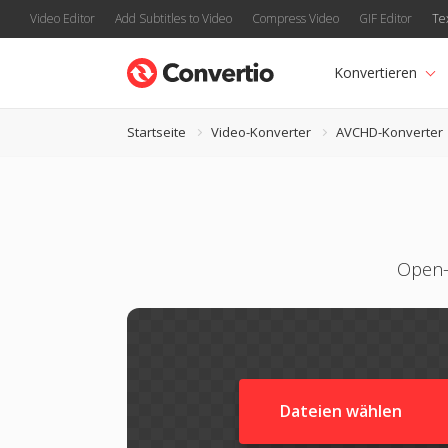
Video Editor
Add Subtitles to Video
Compress Video
GIF Editor
Te
Konvertieren
Startseite
Video-Konverter
AVCHD-Konverter
Open-
Dateien wählen