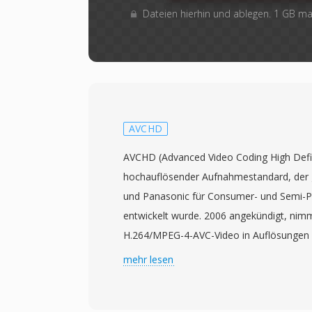
Dateien hierhin und ablegen. 1 GB m
AVCHD
AVCHD (Advanced Video Coding High Defini
hochauflösender Aufnahmestandard, der
und Panasonic für Consumer- und Semi-P
entwickelt wurde. 2006 angekündigt, nim
H.264/MPEG-4-AVC-Video in Auflösungen 
Dolby Digital oder unkomprimiertem LPCM
mehr lesen
in einem MPEG-2-Transport-Stream-Cont
verschiedene Aufnahmemedien konzipiert,