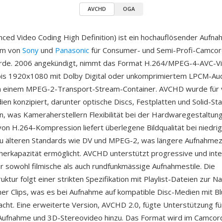
AVCHD
OGA
ed Video Coding High Definition) ist ein hochauflösender Aufn
am von
Sony
und
Panasonic
für Consumer- und Semi-Profi-Camco
urde. 2006 angekündigt, nimmt das Format H.264/MPEG-4-AVC-Vi
is 1920x1080 mit Dolby Digital oder unkomprimiertem LPCM-Aud
in einem MPEG-2-Transport-Stream-Container. AVCHD wurde für
n konzipiert, darunter optische Discs, Festplatten und Solid-Sta
n, was Kameraherstellern Flexibilität bei der Hardwaregestaltung
n H.264-Kompression liefert überlegene Bildqualität bei niedrig
zu älteren Standards wie DV und MPEG-2, was längere Aufnahmez
cherkapazität ermöglicht. AVCHD unterstützt progressive und inte
r sowohl filmische als auch rundfunkmässige Aufnahmestile. Die
uktur folgt einer strikten Spezifikation mit Playlist-Dateien zur N
 Clips, was es bei Aufnahme auf kompatible Disc-Medien mit Bl
cht. Eine erweiterte Version, AVCHD 2.0, fügte Unterstützung f
Aufnahme und 3D-Stereovideo hinzu. Das Format wird im Camcor