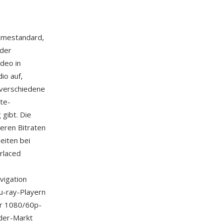
ahmestandard,
rder
deo in
io auf,
 verschiedene
te-
 gibt. Die
eren Bitraten
eiten bei
rlaced
avigation
u-ray-Playern
ür 1080/60p-
der-Markt