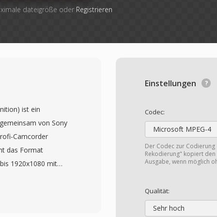
aximale dateigröße oder
Registrieren
Einstellungen
tion) ist ein
Codec:
 gemeinsam von Sony
Microsoft MPEG-4
rofi-Camcorder
Der Codec zur Codierung
mt das Format
Rekodierung" kopiert den 
Ausgabe, wenn möglich o
bis 1920x1080 mit
-Audio auf, gespeichert
ainer. AVCHD wurde für
Qualität:
 darunter optische
Sehr hoch