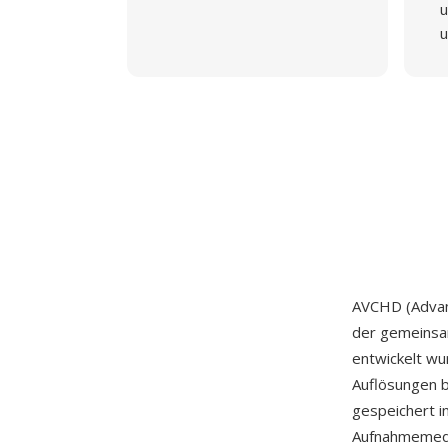
u
u
AVCHD (Advanc
der gemeins
entwickelt w
Auflösungen b
gespeichert 
Aufnahmemedie