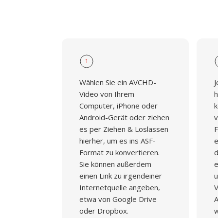
1
Wählen Sie ein AVCHD-
J
Video von Ihrem
h
Computer, iPhone oder
k
Android-Gerät oder ziehen
v
es per Ziehen & Loslassen
F
hierher, um es ins ASF-
e
Format zu konvertieren.
d
Sie können außerdem
e
einen Link zu irgendeiner
u
Internetquelle angeben,
V
etwa von Google Drive
A
oder Dropbox.
w