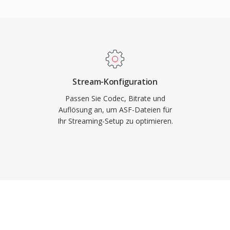
 mit Metadaten, ein
nhalten und optionale
riff. Ein wesentlicher
ng (Digital Rights
en der Online-Medien zu
Inhaltsverteilung
Stream-Konfiguration
e synchronisierte
Passen Sie Codec, Bitrate und
ptbefehle und
Auflösung an, um ASF-Dateien für
Ihr Streaming-Setup zu optimieren.
n Anwendungsbereichen
gelöst wurde, bleibt es
ystemen und
indows-Media-Services-