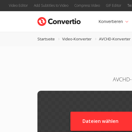
Video Editor
Add Subtitles to Video
Compress Video
GIF Editor
Te
Konvertieren
Startseite
Video-Konverter
AVCHD-Konverter
AVCHD-C
Dateien wählen