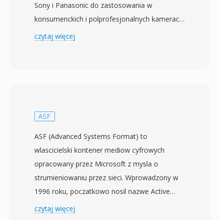
Sony i Panasonic do zastosowania w
konsumenckich i polprofesjonalnych kamerach
cyfrowych. Ogłoszony w 2006 roku, format
czytaj więcej
nagrywa wideo H.264/MPEG-4 AVC w
rozdzielczosci do 1920x1080 z audio Dolby
Digital lub nieskompresowanym LPCM,
przechowywanym wewnatrz kontenera
strumienia transportowego MPEG-2. AVCHD
zostal zaprojektowany do pracy z roznymi
ASF
nosnikami zapisu, w tym dyskami optycznymi,
ASF (Advanced Systems Format) to
dyskami twardymi i kartami pamieci typu solid-
wlascicielski kontener mediow cyfrowych
state, dajac producentom kamer elastycznosc
opracowany przez Microsoft z mysla o
w projektowaniu sprzetu. Uzycie kompresji
strumieniowaniu przez sieci. Wprowadzony w
H.264 zapewnia wyzsza jakosc obrazu przy
1996 roku, poczatkowo nosil nazwe Active
nizszych szybkosciach transmisji w porownaniu
Streaming Format, a nastepnie Advanced
czytaj więcej
z wczesniejssymi standardami nagrywania,
Streaming Format, zanim otrzymal obecna