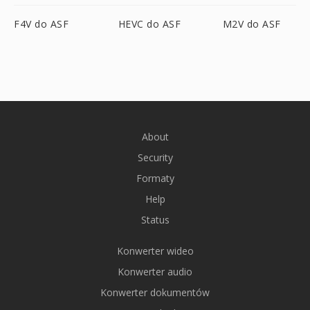
F4V do ASF
HEVC do ASF
M2V do ASF
About
Security
Formaty
Help
Status
Konwerter wideo
Konwerter audio
Konwerter dokumentów