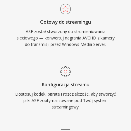
do montazu wideo.
komercyjnej dystrybucji tresci we wczesnych
dniach mediow online. Kontener obsluguje
Gotowy do streamingu
wiele zsynchronizowanych strumieni, w tym
ASF został stworzony do strumieniowania
wideo, audio, polecenia skryptowe i znaczniki
sieciowego — konwertuj nagrania AVCHD z kamery
metadanych. Choc ASF zostal w duzej mierze
do transmisji przez Windows Media Server.
zastapiony przez nowocesniejsze kontenery w
wielu zastosowaniach, pozostaje istotny w
starszych ekosystemach mediow Windows i
srodowiskach korporacyjnych polegajacych na
infrastrukturze Windows Media Services.
Konfiguracja streamu
Dostosuj kodek, bitrate i rozdzielczość, aby stworzyć
pliki ASF zoptymalizowane pod Twój system
streamingowy.