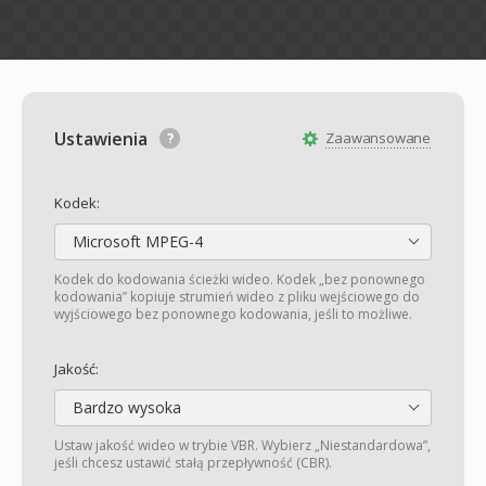
Ustawienia
Zaawansowane
Kodek:
Microsoft MPEG-4
Kodek do kodowania ścieżki wideo. Kodek „bez ponownego
kodowania” kopiuje strumień wideo z pliku wejściowego do
wyjściowego bez ponownego kodowania, jeśli to możliwe.
Jakość:
Bardzo wysoka
Ustaw jakość wideo w trybie VBR. Wybierz „Niestandardowa”,
jeśli chcesz ustawić stałą przepływność (CBR).