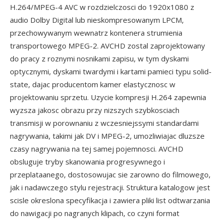
H.264/MPEG-4 AVC w rozdzielczosci do 1920x1080 z
audio Dolby Digital lub nieskompresowanym LPCM,
przechowywanym wewnatrz kontenera strumienia
transportowego MPEG-2. AVCHD zostal zaprojektowany
do pracy z roznymi nosnikami zapisu, w tym dyskami
optycznymi, dyskami twardymi i kartami pamieci typu solid-
state, dajac producentom kamer elastycznosc w
projektowaniu sprzetu. Uzycie kompresji H.264 zapewnia
wyzsza jakosc obrazu przy nizszych szybkosciach
transmisji w porownaniu z wczesniejssymi standardami
nagrywania, takimi jak DV i MPEG-2, umozliwiajac dluzsze
czasy nagrywania na tej samej pojemnosci. AVCHD
obsluguje tryby skanowania progresywnego i
przeplataanego, dostosowujac sie zarowno do filmowego,
jak i nadawczego stylu rejestracji. Struktura katalogow jest
scisle okreslona specyfikacja i zawiera pliki list odtwarzania
do nawigacji po nagranych klipach, co czyni format