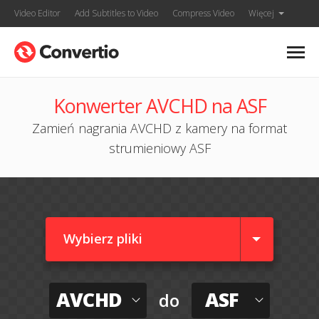
Video Editor
Add Subtitles to Video
Compress Video
Więcej
Konwerter AVCHD na ASF
Zamień nagrania AVCHD z kamery na format
strumieniowy ASF
Wybierz pliki
AVCHD
ASF
do