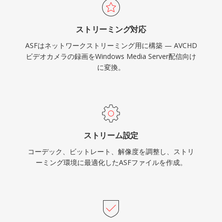
カーを含む複数の同期ストリームを処理します。
多くの用途でより新しいコンテナに取って代わら
ストリーミング対応
れましたが、ASFはレガシーのWindowsメディア
ASFはネットワークストリーミング用に構築 — AVCHD
エコシステムやWindows Media Servicesインフ
ビデオカメラの録画をWindows Media Server配信向け
ラストラクチャに依存する企業環境では依然とし
に変換。
て重要です。
ストリーム設定
コーデック、ビットレート、解像度を調整し、ストリ
ーミング環境に最適化したASFファイルを作成。