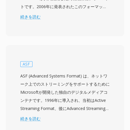
トです。2006年に発表されたこのフォーマット
は、H.264/MPEG-4 AVC映像を最大1920x1080の
続きを読む
解像度で、Dolby Digitalまたは非圧縮LPCMオー
ディオとともにMPEG-2トランスポートストリー
ムコンテナに格納して記録します。AVCHDは光
ディスク、ハードディスクドライブ、ソリッドス
テートメモリカードなど、さまざまな記録メディ
アに対応するよう設計されており、カメラメーカ
ASF
ーにハードウェア設計の柔軟性を与えています。
ASF (Advanced Systems Format) は、ネットワ
H.264圧縮の使用により、DVやMPEG-2などの従
ーク上でのストリーミングをサポートするために
来の録画規格と比較して低ビットレートでも優れ
Microsoftが開発した独自のデジタルメディアコ
た画質を実現し、同じストレージ容量でより長時
ンテナです。1996年に導入され、当初はActive
間の録画が可能です。AVCHDはプログレッシブ
Streaming Format、後にAdvanced Streaming
およびインターレーススキャンモードをサポート
Formatと呼ばれた後、現在の名称になりまし
続きを読む
し、シネマティックとブロードキャストスタイル
た。ASFはWindows Media Audio (WMA) および
の両方の撮影に対応しています。ディレクトリ構