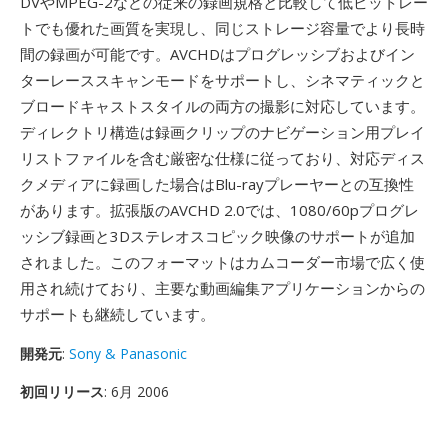
DVやMPEG-2などの従来の録画規格と比較して低ビットレー
トでも優れた画質を実現し、同じストレージ容量でより長時
間の録画が可能です。AVCHDはプログレッシブおよびイン
ターレーススキャンモードをサポートし、シネマティックと
ブロードキャストスタイルの両方の撮影に対応しています。
ディレクトリ構造は録画クリップのナビゲーション用プレイ
リストファイルを含む厳密な仕様に従っており、対応ディス
クメディアに録画した場合はBlu-rayプレーヤーとの互換性
があります。拡張版のAVCHD 2.0では、1080/60pプログレ
ッシブ録画と3Dステレオスコピック映像のサポートが追加
されました。このフォーマットはカムコーダー市場で広く使
用され続けており、主要な動画編集アプリケーションからの
サポートも継続しています。
開発元
:
Sony & Panasonic
初回リリース
: 6月 2006