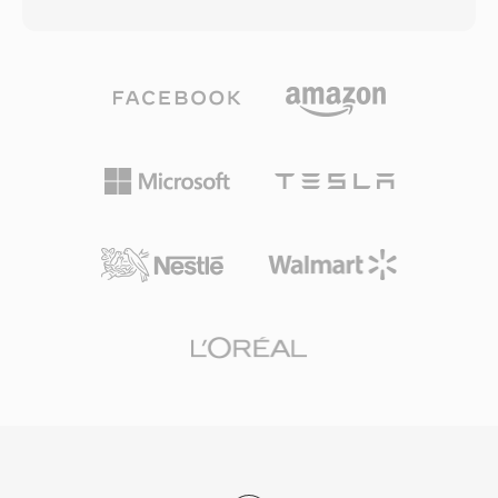
Windows Media Video (WMV) コンテンツの基盤
造は録画クリップのナビゲーション用プレイリス
コンテナとして機能しますが、あらゆるコーデッ
トファイルを含む厳密な仕様に従っており、対応
クのデータを格納できます。このフォーマットは
ディスクメディアに録画した場合はBlu-rayプレ
ネットワーク配信を念頭に設計されており、前方
ーヤーとの互換性があります。拡張版のAVCHD
誤り訂正、スケーラブルなビットレートサポー
2.0では、1080/60pプログレッシブ録画と3Dス
ト、ファイル全体をダウンロードせずにストリー
テレオスコピック映像のサポートが追加されまし
ム内でシークする機能などを組み込んでいます。
た。このフォーマットはカムコーダー市場で広く
ASFファイルには、メタデータを含むヘッダーオ
使用され続けており、主要な動画編集アプリケー
ブジェクト、実際のメディアコンテンツを保持す
ションからのサポートも継続しています。
るデータオブジェクト、効率的なランダムアクセ
スを可能にするオプションのインデックスオブジ
ェクトが含まれます。重要な利点の一つはデジタ
ル著作権管理の組み込みサポートであり、オンラ
インメディアの黎明期にASFは商用コンテンツ配
信で人気の選択肢となりました。コンテナは映
像、音声、スクリプトコマンド、メタデータマー