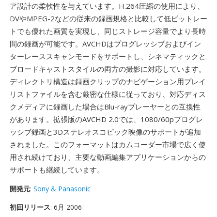
ア設計の柔軟性を与えています。H.264圧縮の使用により、
DVやMPEG-2などの従来の録画規格と比較して低ビットレー
トでも優れた画質を実現し、同じストレージ容量でより長時
間の録画が可能です。AVCHDはプログレッシブおよびイン
ターレーススキャンモードをサポートし、シネマティックと
ブロードキャストスタイルの両方の撮影に対応しています。
ディレクトリ構造は録画クリップのナビゲーション用プレイ
リストファイルを含む厳密な仕様に従っており、対応ディス
クメディアに録画した場合はBlu-rayプレーヤーとの互換性
があります。拡張版のAVCHD 2.0では、1080/60pプログレ
ッシブ録画と3Dステレオスコピック映像のサポートが追加
されました。このフォーマットはカムコーダー市場で広く使
用され続けており、主要な動画編集アプリケーションからの
サポートも継続しています。
開発元
:
Sony & Panasonic
初回リリース
: 6月 2006