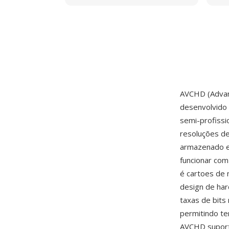
AVCHD (Advanc
desenvolvido
semi-profiss
resoluções d
armazenado e
funcionar com
é cartoes de 
design de ha
taxas de bit
permitindo t
AVCHD suport