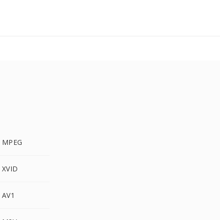
a MPEG
 XVID
 AV1