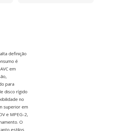
lta definição
onsumo é
4 AVC em
são,
do para
e disco rígido
ibilidade no
m superior em
 DV e MPEG-2,
enamento. O
anto estilos