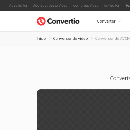
Video Editor
Add Subtitles to Video
Compress Video
GIF Editor
Te
Converter
Início
Conversor de vídeo
Conversor de AVC
Convert