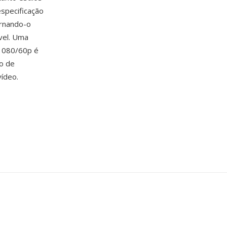
especificação
ornando-o
vel. Uma
 1080/60p é
o de
vídeo.