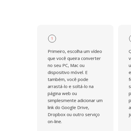
1
Primeiro, escolha um vídeo
Q
que você queira converter
v
no seu PC, Mac ou
u
dispositivo móvel. E
e
também, você pode
f
arrastá-lo e soltá-lo na
s
página web ou
p
simplesmente adicionar um
p
link do Google Drive,
a
Dropbox ou outro serviço
j
on-line.