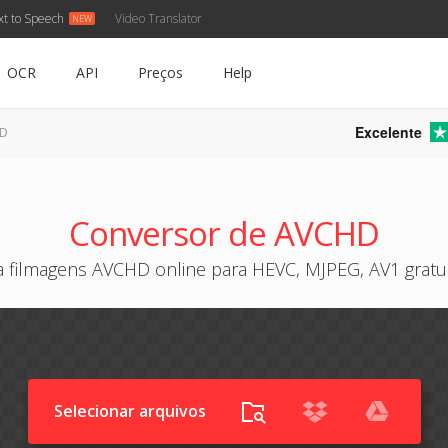
xt to Speech
Video Translator
OCR
API
Preços
Help
Excelente
HD
Conversor de AVCHD
a filmagens AVCHD online para HEVC, MJPEG, AV1 gratu
Selecionar arquivos