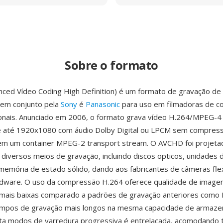
Sobre o formato
ed Vídeo Coding High Definition) é um formato de gravação de a
 em conjunto pela
Sony
é
Panasonic
para uso em filmadoras de c
ionais. Anunciado em 2006, o formato grava vídeo H.264/MPEG-
e até 1920x1080 com áudio Dolby Digital ou LPCM sem compres
m um container MPEG-2 transport stream. O AVCHD foi projeta
 diversos meios de gravação, incluindo discos opticos, unidades d
memória de estado sólido, dando aos fabricantes de câmeras flex
rdware. O uso da compressão H.264 oferece qualidade de image
s mais baixas comparado a padrões de gravação anteriores como
empos de gravação mais longos na mesma capacidade de armaz
a modos de varredura progressiva é entrelacada, acomodando t