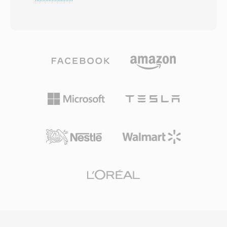
indem sie explizit signalisiert, dass eine Datei
Music, iPhone, iPad und macOS verarbeiten
ausschließlich Audiodaten enthält. Unter der
M4A nativ — während Drittanbieter-
Haube können OGA-Dateien Audio tragen, das
Unterstützung VLC, foobar2000, Android und
mit Vorbis, FLAC, Speex oder Opus kodiert ist
die meisten Auto-Infotainmentsysteme
— der Container ist Codec-agnostisch und
umfasst. Drei greifbare Vorteile zeichnen das
dient als Transport-Wrapper mit Unterstützung
Format aus: überlegene Kodierungseffizienz
für verkettete logische Bitstreams und Granule-
gegenüber älteren verlustbehafteten Codecs,
basiertes Seeking. Ein Vorteil von OGA ist die
umfangreiche Metadaten dank der MP4-Atom-
Interoperabilität: Anwendungen, die die .oga-
Struktur (Artwork, Kapitel, Songtexte) und Dual-
Erweiterung erkennen, können für reine
Mode-Flexibilität für sowohl verlustbehaftete
Audiowiedergabe optimieren, ohne nach
als auch verlustfreie Workflows.
Videospuren suchen zu müssen, was zu
schnelleren Ladezeiten und geringerem
Speicherverbrauch führt. Da der Ogg-Container
und seine zugehörigen Codecs vollständig
quelloffen und lizenzgebührenfrei sind,