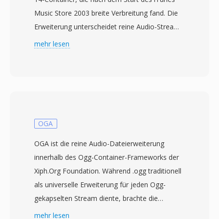
Music Store 2003 breite Verbreitung fand. Die
Erweiterung unterscheidet reine Audio-Streams
von videofähigen MP4-Dateien und signalisiert
mehr lesen
Playern, dass keine Videospur vorhanden ist.
Unter der Haube enthält eine M4A-Datei am
häufigsten einen AAC-LC-Bitstrom (Advanced
Audio Coding, Low Complexity), obwohl auch
Apple Lossless (ALAC) dieselbe Erweiterung
nutzt. AAC-kodierte M4A-Dateien liefern bei
OGA
gleichen Bitraten bessere Klangqualität als MP3
OGA ist die reine Audio-Dateierweiterung
dank verbesserter Spectral Band Replication,
innerhalb des Ogg-Container-Frameworks der
temporärer Rauschformung und eines
Xiph.Org Foundation. Während .ogg traditionell
verfeinerten psychoakustischen Modells.
als universelle Erweiterung für jeden Ogg-
Abtastraten bis 96 kHz und Bittiefen bis 24 Bit
gekapselten Stream diente, brachte die
werden unterstützt. Die Integration in das
Einführung von .oga im Jahr 2007 Klarheit,
mehr lesen
Apple-Ökosystem ist nahtlos — iTunes, Apple