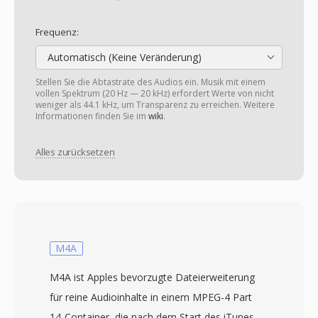
Frequenz:
Automatisch (Keine Veränderung)
Stellen Sie die Abtastrate des Audios ein. Musik mit einem
vollen Spektrum (20 Hz — 20 kHz) erfordert Werte von nicht
weniger als 44.1 kHz, um Transparenz zu erreichen. Weitere
Informationen finden Sie im
wiki
.
Alles zurücksetzen
M4A
M4A ist Apples bevorzugte Dateierweiterung
für reine Audioinhalte in einem MPEG-4 Part
14-Container, die nach dem Start des iTunes