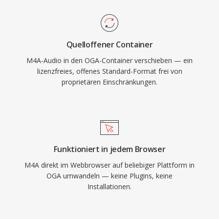
vermeidet OGA die patentrechtlichen
Komplexitäten proprietärer Formate. Das
Format unterstützt Vorbis-Kommentar-
Quelloffener Container
Metadaten für standardisiertes Tagging von
M4A-Audio in den OGA-Container verschieben — ein
Künstler-, Album- und Titelinformationen. OGA
lizenzfreies, offenes Standard-Format frei von
wird nativ in Firefox, Chromium-basierten
proprietären Einschränkungen.
Browsern, VLC und den meisten Linux-
Desktopumgebungen wiedergegeben und ist
damit eine praktische Wahl für Web-
Audioverteilung und Archivierungs-Workflows.
Funktioniert in jedem Browser
M4A direkt im Webbrowser auf beliebiger Plattform in
OGA umwandeln — keine Plugins, keine
Installationen.