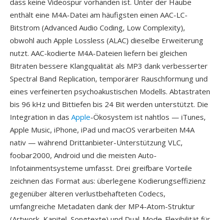
dass keine Videospur vorhanden ist. Unter der Haube
enthält eine M4A-Datei am häufigsten einen AAC-LC-
Bitstrom (Advanced Audio Coding, Low Complexity),
obwohl auch Apple Lossless (ALAC) dieselbe Erweiterung
nutzt. AAC-kodierte M4A-Dateien liefern bei gleichen
Bitraten bessere Klangqualität als MP3 dank verbesserter
Spectral Band Replication, temporärer Rauschformung und
eines verfeinerten psychoakustischen Modells. Abtastraten
bis 96 kHz und Bittiefen bis 24 Bit werden unterstützt. Die
Integration in das
Apple
-Ökosystem ist nahtlos — iTunes,
Apple Music, iPhone, iPad und macOS verarbeiten M4A
nativ — während Drittanbieter-Unterstützung VLC,
foobar2000, Android und die meisten Auto-
Infotainmentsysteme umfasst. Drei greifbare Vorteile
zeichnen das Format aus: überlegene Kodierungseffizienz
gegenüber älteren verlustbehafteten Codecs,
umfangreiche Metadaten dank der MP4-Atom-Struktur
(Artwork, Kapitel, Songtexte) und Dual-Mode-Flexibilität für