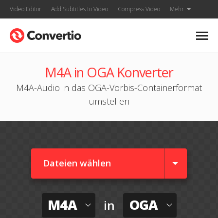
Video Editor
Add Subtitles to Video
Compress Video
Mehr
M4A in OGA Konverter
M4A-Audio in das OGA-Vorbis-Containerformat
umstellen
Dateien wählen
M4A
OGA
in