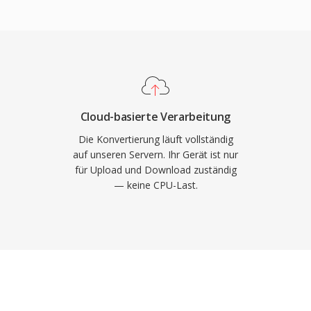
flows routinemässig 24-
bis 192 kHz einsetzen.
e Klangtreue: Da
t, sind die
Abbildung der
für Mastering und
Cloud-basierte Verarbeitung
bettete Metadaten über
Die Konvertierung läuft vollständig
und Produktionsnotizen
auf unseren Servern. Ihr Gerät ist nur
für Upload und Download zuständig
ist die Dateigröße —
— keine CPU-Last.
t etwa 10 MB — und die
, das RF64 jedoch