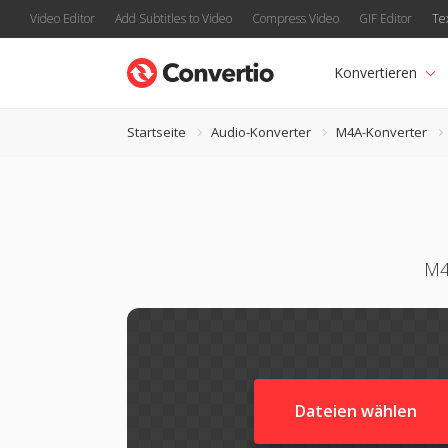
Video Editor
Add Subtitles to Video
Compress Video
GIF Editor
Te
Konvertieren
Startseite
Audio-Konverter
M4A-Konverter
M4
Dateien wählen