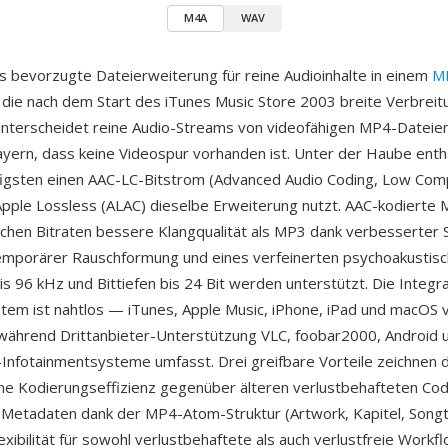
M4A
WAV
s bevorzugte Dateierweiterung für reine Audioinhalte in einem
M
 die nach dem Start des iTunes Music Store 2003 breite Verbreitu
nterscheidet reine Audio-Streams von videofähigen MP4-Dateie
Playern, dass keine Videospur vorhanden ist. Unter der Haube enth
igsten einen AAC-LC-Bitstrom (Advanced Audio Coding, Low Comp
pple Lossless (ALAC) dieselbe Erweiterung nutzt. AAC-kodierte
leichen Bitraten bessere Klangqualität als MP3 dank verbesserter 
temporärer Rauschformung und eines verfeinerten psychoakustisc
s 96 kHz und Bittiefen bis 24 Bit werden unterstützt. Die Integra
tem ist nahtlos — iTunes, Apple Music, iPhone, iPad und macOS 
ährend Drittanbieter-Unterstützung VLC, foobar2000, Android u
Infotainmentsysteme umfasst. Drei greifbare Vorteile zeichnen 
ne Kodierungseffizienz gegenüber älteren verlustbehafteten Cod
Metadaten dank der MP4-Atom-Struktur (Artwork, Kapitel, Song
xibilität für sowohl verlustbehaftete als auch verlustfreie Workfl