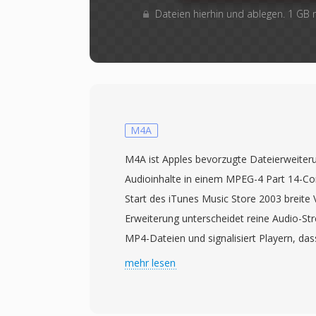
Dateien hierhin und ablegen. 1 GB
M4A
M4A ist Apples bevorzugte Dateierweiteru
Audioinhalte in einem MPEG-4 Part 14-Co
Start des iTunes Music Store 2003 breite 
Erweiterung unterscheidet reine Audio-St
MP4-Dateien und signalisiert Playern, das
vorhanden ist. Unter der Haube enthält 
mehr lesen
häufigsten einen AAC-LC-Bitstrom (Adva
Complexity), obwohl auch Apple Lossless