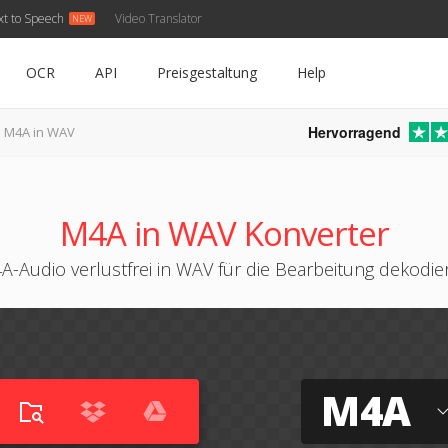
xt to Speech
Video Translator
OCR
API
Preisgestaltung
Help
Hervorragend
M4A in WAV
M4A in WAV Konverter
A-Audio verlustfrei in WAV für die Bearbeitung dekodie
M4A