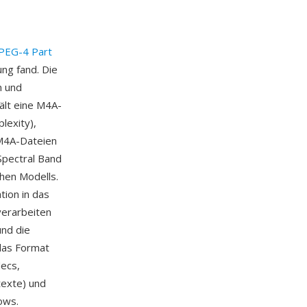
PEG-4 Part
ng fand. Die
n und
ält eine M4A-
lexity),
 M4A-Dateien
Spectral Band
hen Modells.
tion in das
verarbeiten
nd die
das Format
ecs,
texte) und
ows.