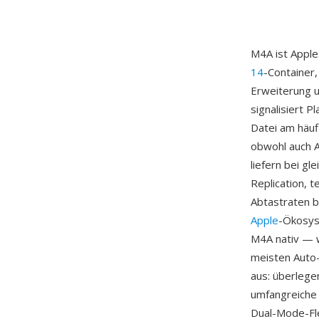
M4A ist Apple
14
-Container,
Erweiterung u
signalisiert 
Datei am häuf
obwohl auch A
liefern bei g
Replication, 
Abtastraten bi
Apple
-Ökosys
M4A nativ — w
meisten Auto-
aus: überlege
umfangreiche 
Dual-Mode-Fle