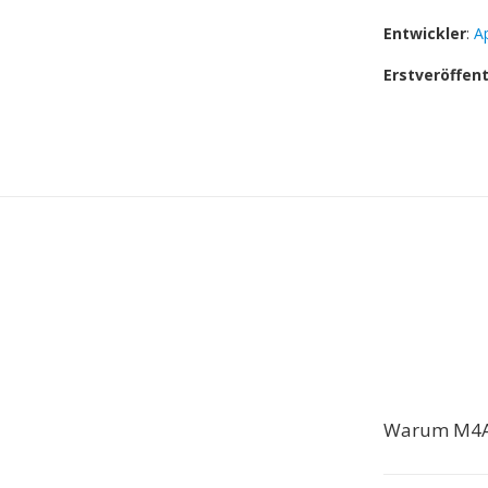
Entwickler
:
Ap
Erstveröffen
Warum M4A