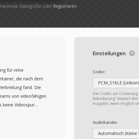
 maximale dateigröße oder
Registrieren
Einstellungen
ng für reine
Codec:
ntainer, die nach dem
PCM_S16LE (Unkomp
Verbreitung fand. Die
Der Codec zur Codierung
reams von videofähigen
Rekodierung" kopiert den 
Ausgabe, wenn möglich o
s keine Videospur
eine M4A-Datei am
nced Audio Coding, Low
Audiokanäle:
 (ALAC) dieselbe
Automatisch (Keine 