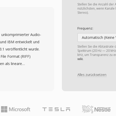
en liefern bei gleichen
Stellen Sie die Anzahl der 
nk verbesserter Spectral
nützlichsten, wenn Kanäle 
Stereo).
mung und eines
Abtastraten bis 96 kHz
Frequenz:
. Die Integration in das
n unkomprimierter Audio-
pple Music, iPhone, iPad
Automatisch (Keine 
und IBM entwickelt und
end Drittanbieter-
Stellen Sie die Abtastrate
1 veröffentlicht wurde.
Spektrum (20 Hz — 20 kHz)
und die meisten Auto-
kHz, um Transparenz zu er
File Format (RIFF)
are Vorteile zeichnen
wiki
.
n als lineare
fizienz gegenüber
 mit Metadaten, die
greiche Metadaten dank
Alles zurücksetzen
hreiben. Diese
 Songtexte) und Dual-
facto-Standard für
ete als auch verlustfreie
 zu einem universell
as von praktisch jedem
yer unterstützt wird.
-Bit-Samples bei 44,1