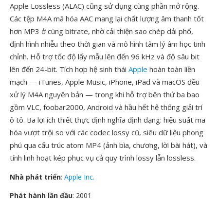
Apple Lossless (ALAC) cũng sử dụng cùng phần mở rộng.
Các tệp M4A mã hóa AAC mang lại chất lượng âm thanh tốt
hơn MP3 ở cùng bitrate, nhờ cải thiện sao chép dải phổ,
định hình nhiễu theo thời gian và mô hình tâm lý âm học tinh
chỉnh. Hỗ trợ tốc độ lấy mẫu lên đến 96 kHz và độ sâu bit
lên đến 24-bit. Tích hợp hệ sinh thái
Apple
hoàn toàn liền
mạch — iTunes, Apple Music, iPhone, iPad và macOS đều
xử lý M4A nguyên bản — trong khi hỗ trợ bên thứ ba bao
gồm VLC, foobar2000, Android và hầu hết hệ thống giải trí
ô tô. Ba lợi ích thiết thực định nghĩa định dạng: hiệu suất mã
hóa vượt trội so với các codec lossy cũ, siêu dữ liệu phong
phú qua cấu trúc atom MP4 (ảnh bìa, chương, lời bài hát), và
tính linh hoạt kép phục vụ cả quy trình lossy lẫn lossless.
Nhà phát triển
:
Apple Inc.
Phát hành lần đầu
: 2001