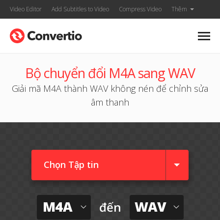
Video Editor
Add Subtitles to Video
Compress Video
Thêm
Bộ chuyển đổi M4A sang WAV
Giải mã M4A thành WAV không nén để chỉnh sửa
âm thanh
Chọn Tập tin
M4A
WAV
đến