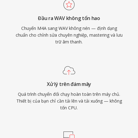
thời gian và ghi chú sản xuất. Đánh đổi chính là
kích thước tệp — một phút stereo chất lượng
Đầu ra WAV không tổn hao
CD chiếm khoảng 10 MB — và cấu trúc RIFF
Chuyển M4A sang WAV không nén — định dạng
32-bit áp đặt giới hạn 4 GB, dù RF64 đã loại bỏ
chuẩn cho chỉnh sửa chuyên nghiệp, mastering và lưu
giới hạn đó.
trữ âm thanh.
Xử lý trên đám mây
Quá trình chuyển đổi chạy hoàn toàn trên máy chủ.
Thiết bị của bạn chỉ cần tải lên và tải xuống — không
tốn CPU.