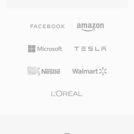
siêu dữ liệu mô tả tần số lấy mẫu, độ sâu bit và
thống giải trí ô tô. Ba lợi ích thiết thực định
số kênh. Cấu trúc đơn giản này đã biến WAV
nghĩa định dạng: hiệu suất mã hóa vượt trội so
thành tiêu chuẩn thực tế cho âm thanh không
với các codec lossy cũ, siêu dữ liệu phong phú
nén trên Windows và định dạng trao đổi được
qua cấu trúc atom MP4 (ảnh bìa, chương, lời
chấp nhận phổ quát trên hầu như mọi hệ điều
bài hát), và tính linh hoạt kép phục vụ cả quy
hành, trình chỉnh sửa âm thanh và trình phát
trình lossy lẫn lossless.
media hiện có. Tệp WAV chất lượng CD sử
dụng mẫu 16-bit ở 44,1 kHz stereo, trong khi
quy trình chuyên nghiệp thường dùng mẫu 24-
bit hoặc 32-bit float ở tần số lên đến 192 kHz.
Ưu điểm lớn là chất lượng không tổn hao: vì
WAV tiêu chuẩn không áp dụng nén, dữ liệu lưu
trữ là bản sao kỹ thuật số chính xác của bản ghi
gốc, khiến nó là lựa chọn ưu tiên cho mastering
và lưu trữ. WAV cũng hỗ trợ siêu dữ liệu nhúng
qua chunk INFO và BWF, cho phép đánh dấu