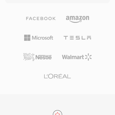
thống giải trí ô tô. Ba lợi ích thiết thực định
đến mẫu 32-bit integer, phù hợp cho cả nghe
nghĩa định dạng: hiệu suất mã hóa vượt trội so
hàng ngày và lưu trữ chuyên nghiệp. Tốc độ xử
với các codec lossy cũ, siêu dữ liệu phong phú
lý là một trong những thế mạnh nổi bật của
qua cấu trúc atom MP4 (ảnh bìa, chương, lời
TTA — codec đạt mã hóa và giải mã nhanh mà
bài hát), và tính linh hoạt kép phục vụ cả quy
không đòi hỏi CPU cao, giữ nhẹ nhàng ngay cả
trình lossy lẫn lossless.
trên phần cứng cũ. Cấu trúc tệp hỗ trợ thẻ siêu
dữ liệu ID3v1, ID3v2 và APEv2, để thông tin bài
hát và ảnh bìa album đi kèm âm thanh. Một số
máy nghe nhạc di động đã hỗ trợ phần cứng,
mang lại cho TTA lợi thế thực tế so với một số
định dạng không tổn hao cạnh tranh. Phiên bản
tham chiếu mã nguồn mở được phân phối theo
giấy phép GNU GPL, khuyến khích cộng đồng
áp dụng và tích hợp bên thứ ba. Dù các codec
mới hơn như FLAC đã chiếm thị phần lớn hơn
trong bối cảnh âm thanh không tổn hao, TTA