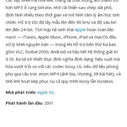
Các tệp M4A mã hóa AAC mang lại chất lượng âm thanh tốt
hơn MP3 ở cùng bitrate, nhờ cải thiện sao chép dải phổ,
định hình nhiễu theo thời gian và mô hình tâm lý âm học tinh
chỉnh. Hỗ trợ tốc độ lấy mẫu lên đến 96 kHz và độ sâu bit
lên đến 24-bit. Tích hợp hệ sinh thái
Apple
hoàn toàn liền
mạch — iTunes, Apple Music, iPhone, iPad và macOS đều
xử lý M4A nguyên bản — trong khi hỗ trợ bên thứ ba bao
gồm VLC, foobar2000, Android và hầu hết hệ thống giải trí
ô tô. Ba lợi ích thiết thực định nghĩa định dạng: hiệu suất mã
hóa vượt trội so với các codec lossy cũ, siêu dữ liệu phong
phú qua cấu trúc atom MP4 (ảnh bìa, chương, lời bài hát), và
tính linh hoạt kép phục vụ cả quy trình lossy lẫn lossless.
Nhà phát triển
:
Apple Inc.
Phát hành lần đầu
: 2001