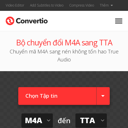
Video Editor
Add Subtitles to Video
Compress Video
Thêm
Bộ chuyển đổi M4A sang TTA
Chuyển mã M4A sang nén không tổn hao True
Audio
Chọn Tập tin
M4A
TTA
đến