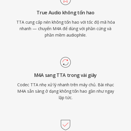
tiếp tục phục vụ người dùng coi trọng sự đơn
True Audio không tổn hao
giản và nén trong suốt.
TTA cung cấp nén không tổn hao với tốc độ mã hóa
nhanh — chuyển M4A để dùng với phần cứng và
phần mềm audiophile.
M4A sang TTA trong vài giây
Codec TTA nhẹ xử lý nhanh trên máy chủ. Bài nhạc
M4A sẵn sàng ở dạng không tổn hao gần như ngay
lập tức.