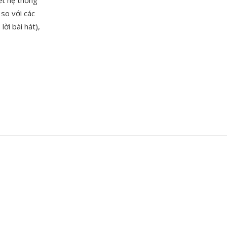
ết hệ thống
 so với các
ời bài hát),