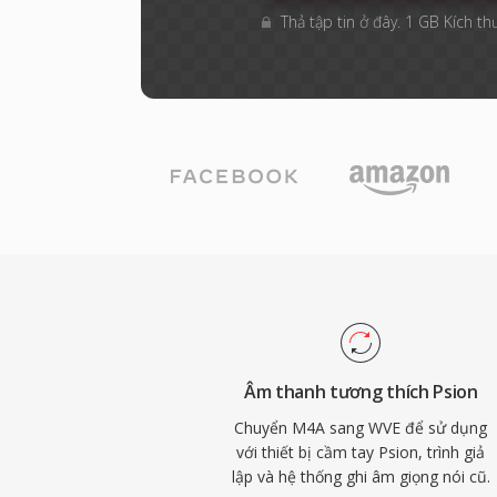
Thả tập tin ở đây. 1 GB Kích th
Âm thanh tương thích Psion
Chuyển M4A sang WVE để sử dụng
với thiết bị cầm tay Psion, trình giả
lập và hệ thống ghi âm giọng nói cũ.