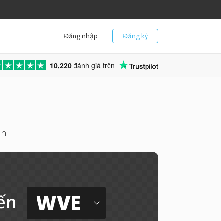
Đăng nhập
Đăng ký
10,220
đánh giá trên
on
WVE
ến