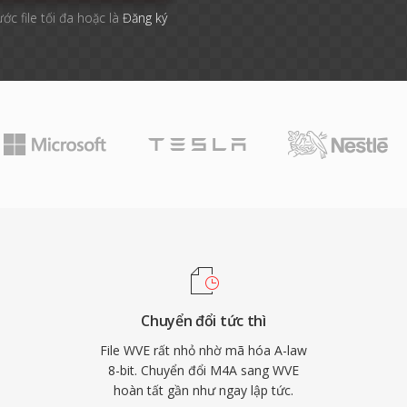
ước file tối đa hoặc là
Đăng ký
Chuyển đổi tức thì
File WVE rất nhỏ nhờ mã hóa A-law
8-bit. Chuyển đổi M4A sang WVE
hoàn tất gần như ngay lập tức.