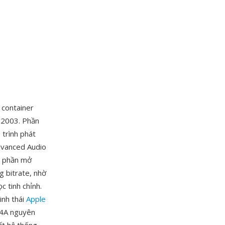
 container
m 2003. Phần
 trình phát
dvanced Audio
g phần mở
 bitrate, nhờ
c tinh chỉnh.
inh thái
Apple
M4A nguyên