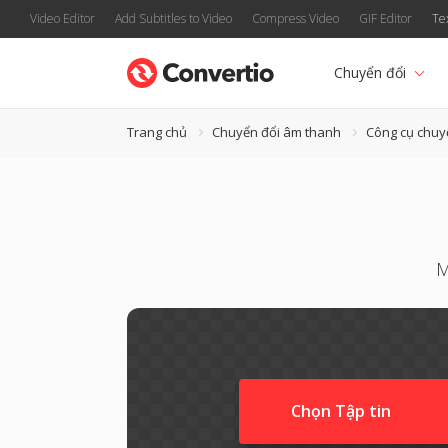
Video Editor
Add Subtitles to Video
Compress Video
GIF Editor
Te
Chuyển đổi
Trang chủ
Chuyển đổi âm thanh
Công cụ chuy
M
Chọn Tập tin