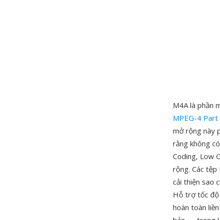
M4A là phần m
MPEG-4 Part
mở rộng này p
rằng không có
Coding, Low C
rộng. Các tệp
cải thiện sao 
Hỗ trợ tốc độ 
hoàn toàn liề