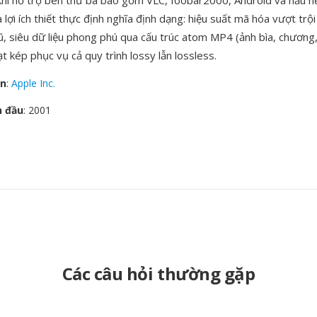
hi hỗ trợ bên thứ ba bao gồm VLC, foobar2000, Android và hầu h
Ba lợi ích thiết thực định nghĩa định dạng: hiệu suất mã hóa vượt trội
, siêu dữ liệu phong phú qua cấu trúc atom MP4 (ảnh bìa, chương, l
oạt kép phục vụ cả quy trình lossy lẫn lossless.
ển
:
Apple Inc.
n đầu
: 2001
Các câu hỏi thường gặp