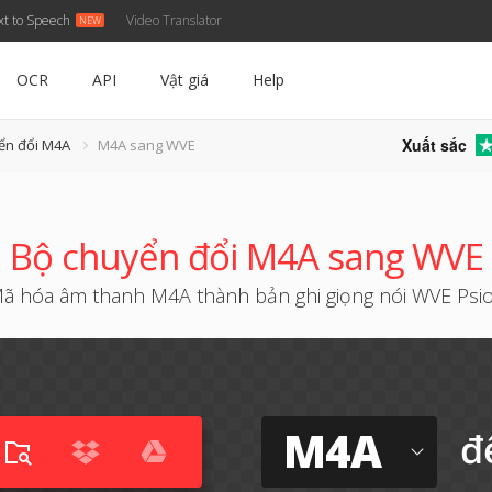
xt to Speech
Video Translator
OCR
API
Vật giá
Help
Xuất sắc
ển đổi M4A
M4A sang WVE
Bộ chuyển đổi M4A sang WVE
ã hóa âm thanh M4A thành bản ghi giọng nói WVE Psi
M4A
đ