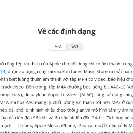
Về các định dạng
M4A
WVE
ở rộng tệp ưa thích của Apple cho nội dung chỉ có âm thanh trong
 14
, được áp dụng rộng rãi sau khi iTunes Music Store ra mắt nă
hân biệt luồng thuần âm thanh với tệp MP4 có video, báo hiệu cho
 track video. Bên trong, tệp M4A thường bọc luồng bit AAC-LC (A
omplexity), dù payload Apple Lossless (ALAC) cũng sử dụng cùn
 M4A mã hóa AAC mang lại chất lượng âm thanh tốt hơn MP3 ở cùng
chép dải phổ, định hình nhiễu theo thời gian và mô hình tâm lý âm họ
lấy mẫu lên đến 96 kHz và độ sâu bit lên đến 24-bit. Tích hợp hệ s
n mạch — iTunes, Apple Music, iPhone, iPad và macOS đều xử lý 