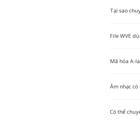
Tại sao ch
File WVE dù
Mã hóa A-la
Âm nhạc có 
Có thể chuyể