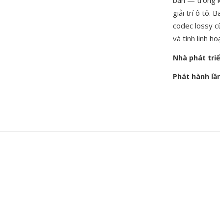
bản — trong k
giải trí ô tô. 
codec lossy cũ
và tính linh h
Nhà phát tri
Phát hành lầ