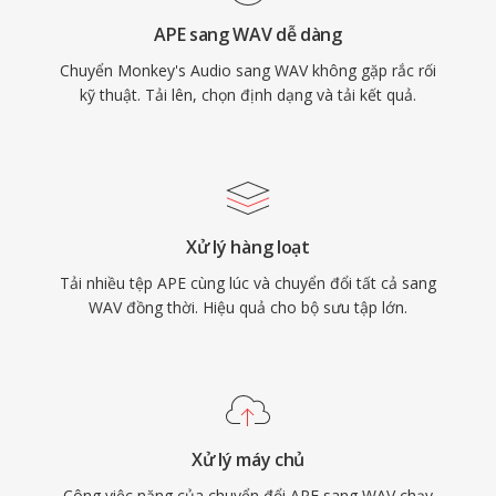
kích thước tệp — một phút stereo chất lượng
APE sang WAV dễ dàng
CD chiếm khoảng 10 MB — và cấu trúc RIFF
Chuyển Monkey's Audio sang WAV không gặp rắc rối
32-bit áp đặt giới hạn 4 GB, dù RF64 đã loại bỏ
kỹ thuật. Tải lên, chọn định dạng và tải kết quả.
giới hạn đó.
Xử lý hàng loạt
Tải nhiều tệp APE cùng lúc và chuyển đổi tất cả sang
WAV đồng thời. Hiệu quả cho bộ sưu tập lớn.
Xử lý máy chủ
Công việc nặng của chuyển đổi APE sang WAV chạy