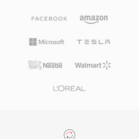
số kênh. Cấu trúc đơn giản này đã biến WAV
cần phần mềm như foobar2000 hoặc VLC để
thành tiêu chuẩn thực tế cho âm thanh không
phát — những người yêu âm thanh ưu tiên hiệu
nén trên Windows và định dạng trao đổi được
quả lưu trữ mà không thỏa hiệp chất lượng vẫn
chấp nhận phổ quát trên hầu như mọi hệ điều
ưa chuộng APE làm định dạng lưu trữ chính.
hành, trình chỉnh sửa âm thanh và trình phát
media hiện có. Tệp WAV chất lượng CD sử
dụng mẫu 16-bit ở 44,1 kHz stereo, trong khi
quy trình chuyên nghiệp thường dùng mẫu 24-
bit hoặc 32-bit float ở tần số lên đến 192 kHz.
Ưu điểm lớn là chất lượng không tổn hao: vì
WAV tiêu chuẩn không áp dụng nén, dữ liệu lưu
trữ là bản sao kỹ thuật số chính xác của bản ghi
gốc, khiến nó là lựa chọn ưu tiên cho mastering
và lưu trữ. WAV cũng hỗ trợ siêu dữ liệu nhúng
qua chunk INFO và BWF, cho phép đánh dấu
thời gian và ghi chú sản xuất. Đánh đổi chính là