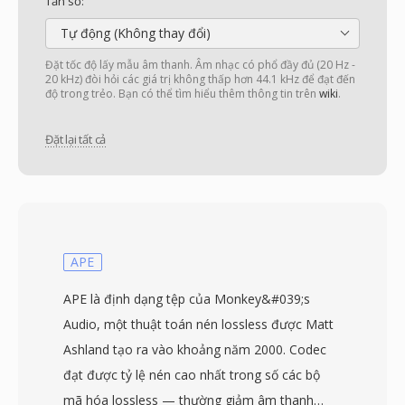
Tần số:
Tự động (Không thay đổi)
Đặt tốc độ lấy mẫu âm thanh. Âm nhạc có phổ đầy đủ (20 Hz -
20 kHz) đòi hỏi các giá trị không thấp hơn 44.1 kHz để đạt đến
độ trong trẻo. Bạn có thể tìm hiểu thêm thông tin trên
wiki
.
Đặt lại tất cả
APE
APE là định dạng tệp của Monkey&#039;s
Audio, một thuật toán nén lossless được Matt
Ashland tạo ra vào khoảng năm 2000. Codec
đạt được tỷ lệ nén cao nhất trong số các bộ
mã hóa lossless — thường giảm âm thanh