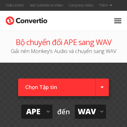
Video Editor
Add Subtitles to Video
Compress Video
Thêm
Bộ chuyển đổi APE sang WAV
Giải nén Monkey's Audio và chuyển sang WAV
Chọn Tập tin
APE
WAV
đến