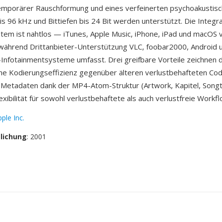
temporärer Rauschformung und eines verfeinerten psychoakustisc
s 96 kHz und Bittiefen bis 24 Bit werden unterstützt. Die Integra
tem ist nahtlos — iTunes, Apple Music, iPhone, iPad und macOS 
ährend Drittanbieter-Unterstützung VLC, foobar2000, Android u
Infotainmentsysteme umfasst. Drei greifbare Vorteile zeichnen 
ne Kodierungseffizienz gegenüber älteren verlustbehafteten Cod
Metadaten dank der MP4-Atom-Struktur (Artwork, Kapitel, Song
xibilität für sowohl verlustbehaftete als auch verlustfreie Workfl
ple Inc.
tlichung
: 2001