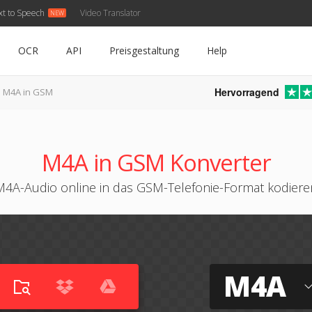
xt to Speech
Video Translator
OCR
API
Preisgestaltung
Help
Hervorragend
M4A in GSM
M4A in GSM Konverter
M4A-Audio online in das GSM-Telefonie-Format kodiere
M4A