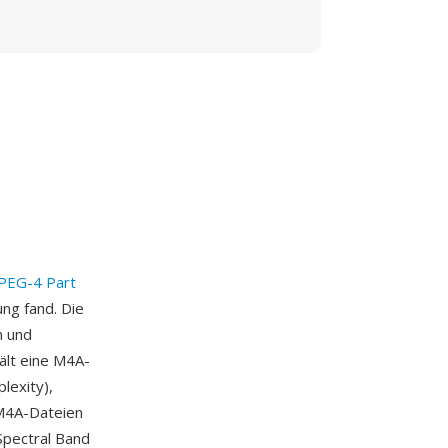
PEG-4 Part
ng fand. Die
n und
ält eine M4A-
lexity),
 M4A-Dateien
Spectral Band