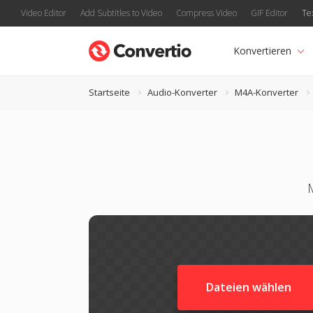
Video Editor
Add Subtitles to Video
Compress Video
GIF Editor
Te
Konvertieren
Startseite
Audio-Konverter
M4A-Konverter
Dateien wählen