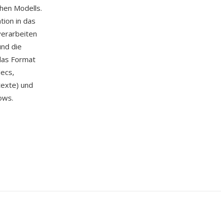
hen Modells.
tion in das
verarbeiten
nd die
das Format
ecs,
texte) und
ows.