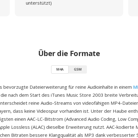
unterstützt)
Über die Formate
M4A
GSM
s bevorzugte Dateierweiterung für reine Audioinhalte in einem
M
 die nach dem Start des iTunes Music Store 2003 breite Verbreitu
nterscheidet reine Audio-Streams von videofähigen MP4-Dateie
Playern, dass keine Videospur vorhanden ist. Unter der Haube enth
igsten einen AAC-LC-Bitstrom (Advanced Audio Coding, Low Comp
pple Lossless (ALAC) dieselbe Erweiterung nutzt. AAC-kodierte
leichen Bitraten bessere Klangqualität als MP3 dank verbesserter 