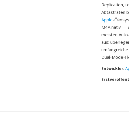
Replication, 
Abtastraten bi
Apple
-Ökosys
M4A nativ — w
meisten Auto-
aus: überlege
umfangreiche 
Dual-Mode-Fle
Entwickler
:
Ap
Erstveröffen