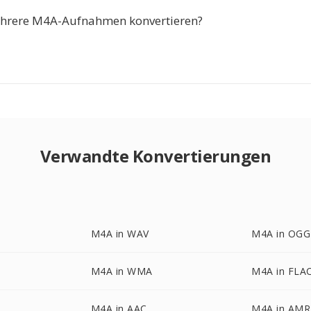
ehrere M4A-Aufnahmen konvertieren?
Verwandte Konvertierungen
M4A in WAV
M4A in OGG
M4A in WMA
M4A in FLA
M4A in AAC
M4A in AMR