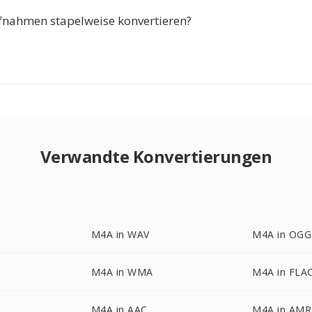
fnahmen stapelweise konvertieren?
Verwandte Konvertierungen
M4A in WAV
M4A in OGG
M4A in WMA
M4A in FLA
M4A in AAC
M4A in AMR