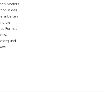
hen Modells.
tion in das
verarbeiten
nd die
das Format
ecs,
texte) und
ows.