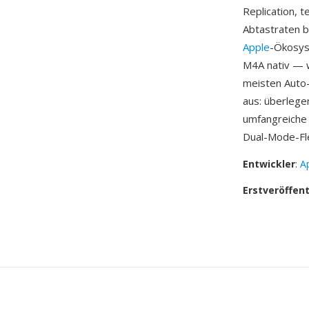
Replication, 
Abtastraten bi
Apple
-Ökosys
M4A nativ — w
meisten Auto-
aus: überlege
umfangreiche 
Dual-Mode-Fle
Entwickler
:
Ap
Erstveröffen