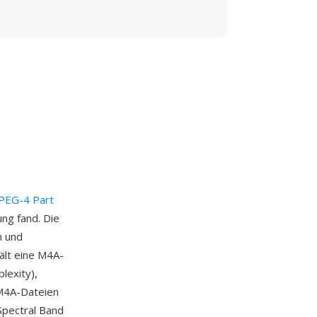
PEG-4 Part
ng fand. Die
n und
ält eine M4A-
lexity),
 M4A-Dateien
Spectral Band