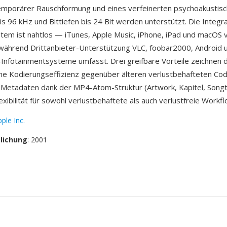
temporärer Rauschformung und eines verfeinerten psychoakustisc
s 96 kHz und Bittiefen bis 24 Bit werden unterstützt. Die Integra
tem ist nahtlos — iTunes, Apple Music, iPhone, iPad und macOS 
ährend Drittanbieter-Unterstützung VLC, foobar2000, Android u
Infotainmentsysteme umfasst. Drei greifbare Vorteile zeichnen 
ne Kodierungseffizienz gegenüber älteren verlustbehafteten Cod
Metadaten dank der MP4-Atom-Struktur (Artwork, Kapitel, Song
xibilität für sowohl verlustbehaftete als auch verlustfreie Workfl
ple Inc.
tlichung
: 2001