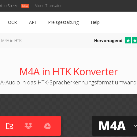
xt to Speech
Video Translator
OCR
API
Preisgestaltung
Help
Hervorragend
M4A in HTK
M4A in HTK Konverter
A-Audio in das HTK-Spracherkennungsformat umwand
M4A