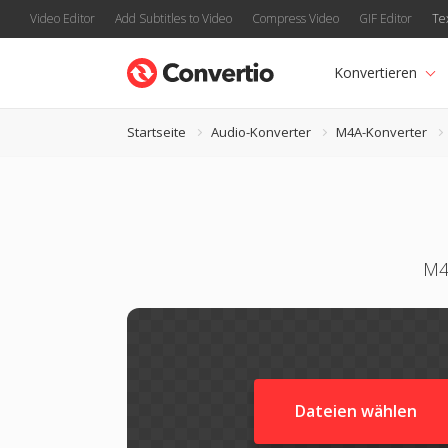
Video Editor
Add Subtitles to Video
Compress Video
GIF Editor
Te
Konvertieren
Startseite
Audio-Konverter
M4A-Konverter
M4
Dateien wählen