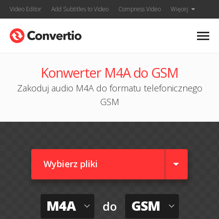
Video Editor
Add Subtitles to Video
Compress Video
Więcej
Konwerter M4A do GSM
Zakoduj audio M4A do formatu telefonicznego
GSM
Wybierz pliki
M4A
GSM
do