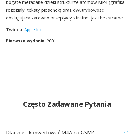
bogate metadane dzieki strukturze atomow MP4 (grafika,
rozdzialy, teksty piosenek) oraz dwutrybowosc
obslugujaca zarowno przeplywy stratne, jak i bezstratne.
Twórca
:
Apple Inc.
Pierwsze wydanie
: 2001
Często Zadawane Pytania
Dlaczego konwertować M4A na GSM?