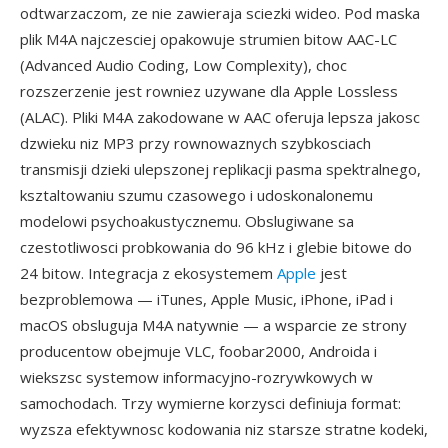
odtwarzaczom, ze nie zawieraja sciezki wideo. Pod maska
plik M4A najczesciej opakowuje strumien bitow AAC-LC
(Advanced Audio Coding, Low Complexity), choc
rozszerzenie jest rowniez uzywane dla Apple Lossless
(ALAC). Pliki M4A zakodowane w AAC oferuja lepsza jakosc
dzwieku niz MP3 przy rownowaznych szybkosciach
transmisji dzieki ulepszonej replikacji pasma spektralnego,
ksztaltowaniu szumu czasowego i udoskonalonemu
modelowi psychoakustycznemu. Obslugiwane sa
czestotliwosci probkowania do 96 kHz i glebie bitowe do
24 bitow. Integracja z ekosystemem
Apple
jest
bezproblemowa — iTunes, Apple Music, iPhone, iPad i
macOS obsluguja M4A natywnie — a wsparcie ze strony
producentow obejmuje VLC, foobar2000, Androida i
wiekszsc systemow informacyjno-rozrywkowych w
samochodach. Trzy wymierne korzysci definiuja format:
wyzsza efektywnosc kodowania niz starsze stratne kodeki,