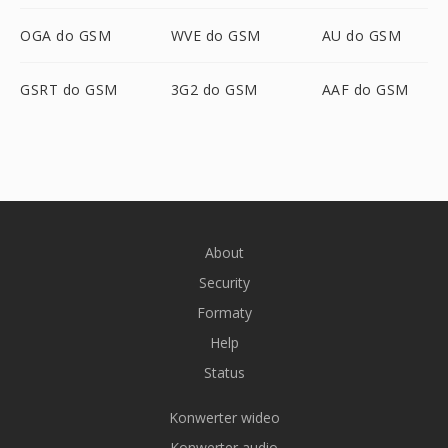
OGA do GSM
WVE do GSM
AU do GSM
GSRT do GSM
3G2 do GSM
AAF do GSM
About
Security
Formaty
Help
Status
Konwerter wideo
Konwerter audio