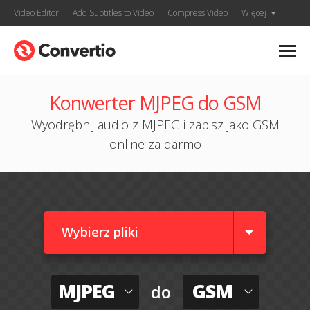
Video Editor
Add Subtitles to Video
Compress Video
Więcej
Konwerter MJPEG do GSM
Wyodrębnij audio z MJPEG i zapisz jako GSM
online za darmo
Wybierz pliki
MJPEG
GSM
do