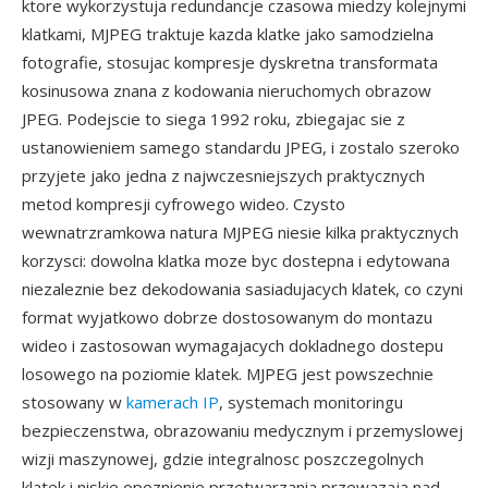
ktore wykorzystuja redundancje czasowa miedzy kolejnymi
klatkami, MJPEG traktuje kazda klatke jako samodzielna
fotografie, stosujac kompresje dyskretna transformata
kosinusowa znana z kodowania nieruchomych obrazow
JPEG. Podejscie to siega 1992 roku, zbiegajac sie z
ustanowieniem samego standardu JPEG, i zostalo szeroko
przyjete jako jedna z najwczesniejszych praktycznych
metod kompresji cyfrowego wideo. Czysto
wewnatrzramkowa natura MJPEG niesie kilka praktycznych
korzysci: dowolna klatka moze byc dostepna i edytowana
niezaleznie bez dekodowania sasiadujacych klatek, co czyni
format wyjatkowo dobrze dostosowanym do montazu
wideo i zastosowan wymagajacych dokladnego dostepu
losowego na poziomie klatek. MJPEG jest powszechnie
stosowany w
kamerach IP
, systemach monitoringu
bezpieczenstwa, obrazowaniu medycznym i przemyslowej
wizji maszynowej, gdzie integralnosc poszczegolnych
klatek i niskie opoznienie przetwarzania przewazaja nad