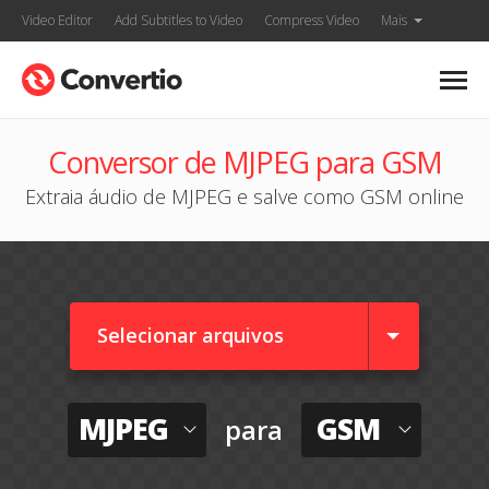
Video Editor
Add Subtitles to Video
Compress Video
Mais
Conversor de MJPEG para GSM
Extraia áudio de MJPEG e salve como GSM online
Selecionar arquivos
MJPEG
GSM
para