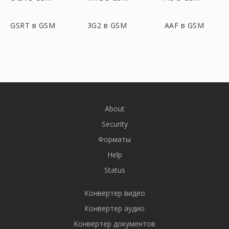
GSRT в GSM
3G2 в GSM
AAF в GSM
About
Security
Форматы
Help
Status
Конвертер видео
Конвертер аудио
Конвертер документов