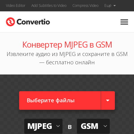
Video Editor
Add Subtitles to Video
Compress Video
Ещё
Конвертер MJPEG в GSM
Извлеките аудио из MJPEG и сохраните в GSM
— бесплатно онлайн
Выберите файлы
MJPEG
GSM
в