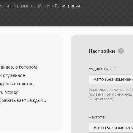
мальный размер файла или
Регистрация
Настройки
 видео, в котором
Аудиоканалы:
к отдельное
Авто (Без изменен
адровых кодеков,
Установите количество 
ть между
полезна при понижающе
5.1 до стерео).
обрабатывает каждый
ю, применяя сжатие на
бразования, знакомое
Частота:
бражений. Этот
Авто (Без изменен