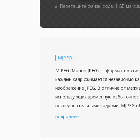
Перетащите файлы сюда. 1 GB макси
MJPEG
MJPEG (Motion JPEG) — формат сжатия
каждый кадр сжимается независимо ка
изображение JPEG. В отличие от межк
использующих временную избыточнос
последовательными кадрами, MJPEG 
кадр как самостоятельную фотографи
подробнее
основе дискретного косинусного прео
по формату JPEG для неподвижных изо