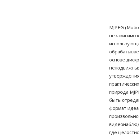
MJPEG (Motio
независимо 
использующи
обрабатывае
основе дискр
неподвижных
утверждения
практически
природа MJP
быть отреда
формат идеа
произвольно
видеонаблюд
где целостн