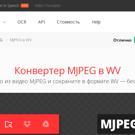
xt to Speech
Video Translator
ь
OCR
API
Стоимость
Help
Отлично
EG
MJPEG в WV
Конвертер MJPEG в WV
ио из видео MJPEG и сохраните в формате WV — бе
MJPE