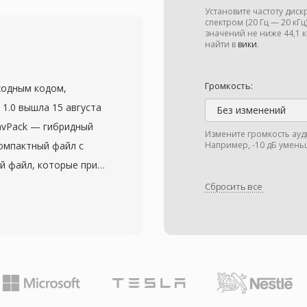
ни утверждения
Установите частоту дис
 как один из первых
спектром (20 Гц — 20 кГ
значений не ниже 44,1
го видео.
найти в
вики
.
да MJPEG несёт ряд
р доступен и может
Громкость:
ходным кодом,
 декодирования
1.0 вышла 15 августа
Без изменений
идеальным для
avPack — гибридный
Измените громкость ауд
их покадрового
омпактный файл с
Например, -10 дБ умень
естно используется в
й файл, которые при
я, медицинской
ают исходный PCM-
Сбросить все
ом зрении, где
мобильность, берут
ая задержка обработки
но архивное качество,
осе пропускания по
CM-аудио от 8-
ыми кодеками. Формат
 и 32-битного с
 от 10:1 до 20:1 при
етизации до 768 кГц
ри значительно более
 для DSD-контента,