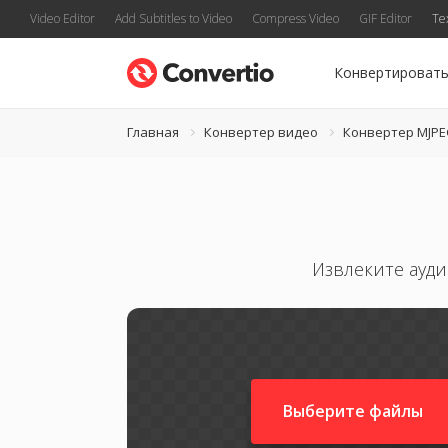
Video Editor
Add Subtitles to Video
Compress Video
GIF Editor
Te
Конвертироват
Главная
Конвертер видео
Конвертер MJP
Извлеките ауд
Выберите файлы