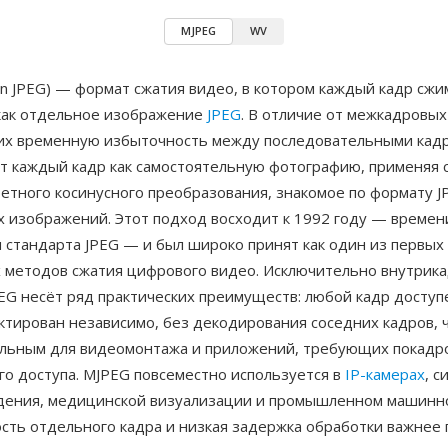
MJPEG
WV
n JPEG) — формат сжатия видео, в котором каждый кадр сжи
как отдельное изображение
JPEG
. В отличие от межкадровых
х временную избыточность между последовательными кадр
т каждый кадр как самостоятельную фотографию, применяя 
етного косинусного преобразования, знакомое по формату J
 изображений. Этот подход восходит к 1992 году — времен
 стандарта JPEG — и был широко принят как один из первых
х методов сжатия цифрового видео. Исключительно внутрик
EG несёт ряд практических преимуществ: любой кадр доступ
ктирован независимо, без декодирования соседних кадров, 
льным для видеомонтажа и приложений, требующих покадр
го доступа. MJPEG повсеместно используется в
IP-камерах
, с
ения, медицинской визуализации и промышленном машинн
ость отдельного кадра и низкая задержка обработки важне