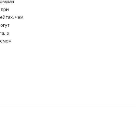
ровыми
 при
ейтах, чем
огут
а, а
аемом