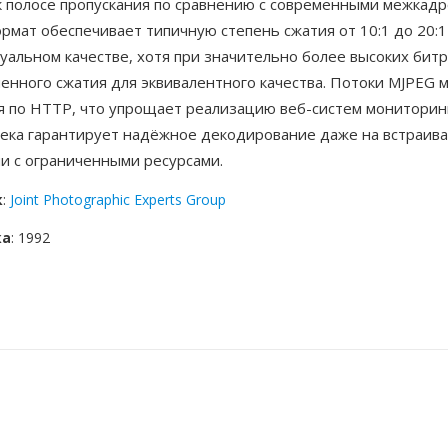
к полосе пропускания по сравнению с современными межкад
рмат обеспечивает типичную степень сжатия от 10:1 до 20:1
альном качестве, хотя при значительно более высоких битр
нного сжатия для эквивалентного качества. Потоки MJPEG м
я по HTTP, что упрощает реализацию веб-систем мониторинг
дека гарантирует надёжное декодирование даже на встраив
и с ограниченными ресурсами.
к
:
Joint Photographic Experts Group
ка
: 1992