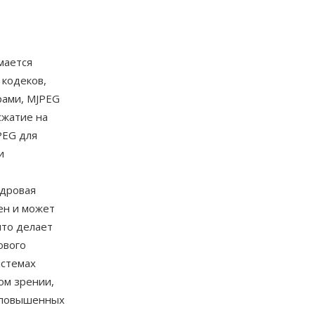
мается
 кодеков,
ами, MJPEG
сжатие на
PEG для
и
адровая
ен и может
что делает
ового
истемах
ом зрении,
е повышенных