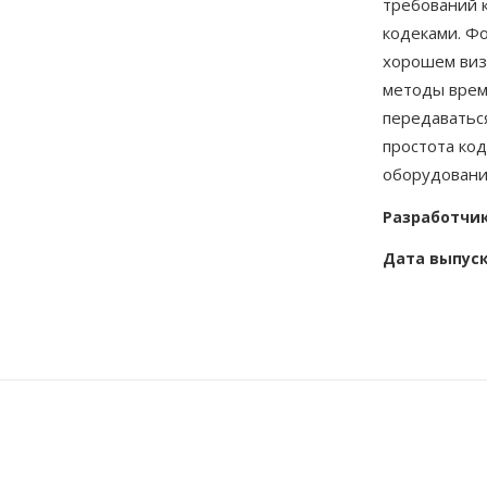
требований 
кодеками. Фо
хорошем визу
методы време
передаватьс
простота ко
оборудовани
Разработчи
Дата выпус