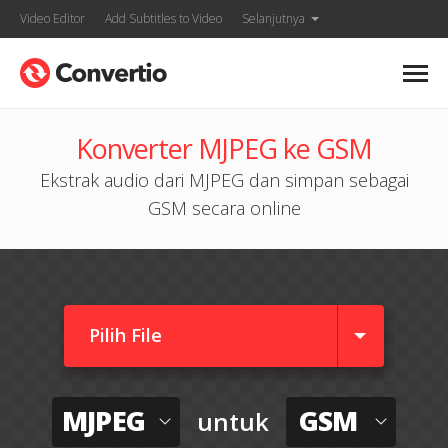
Video Editor
Add Subtitles to Video
Selanjutnya
Konverter MJPEG ke GSM
Ekstrak audio dari MJPEG dan simpan sebagai
GSM secara online
Pilih File
MJPEG
GSM
untuk