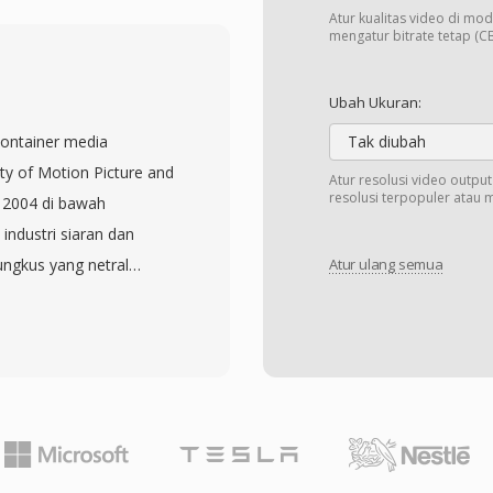
etode praktis paling
Atur kualitas video di mod
at intraframe-only dari
mengatur bitrate tetap (CB
s: setiap frame dapat
anpa mendekode frame
Ubah Ukuran:
ntuk pengeditan video
kontainer media
Tak diubah
 dengan akurasi frame.
ety of Motion Picture and
Atur resolusi video outpu
 IP, sistem
resolusi terpopuler atau 
 2004 di bawah
dan visi mesin industri,
industri siaran dan
latensi pemrosesan rendah
ngkus yang netral
Atur ulang semua
h yang lebih tinggi
audio, dan metadata
ormat ini mencapai
em dan platform
sambil mempertahankan
 codec profesional
it rate yang jauh lebih
xHR, ProRes, dan JPEG
 untuk kualitas setara.
ntuk berbagai tingkatan
HTTP, menjadikannya
p berkualitas master.
 pemantauan berbasis
 satu karakteristik yang