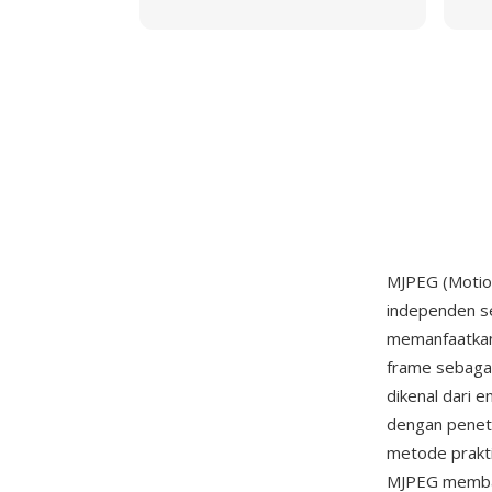
MJPEG (Motion
independen s
memanfaatkan
frame sebagai
dikenal dari 
dengan peneta
metode prakti
MJPEG membaw