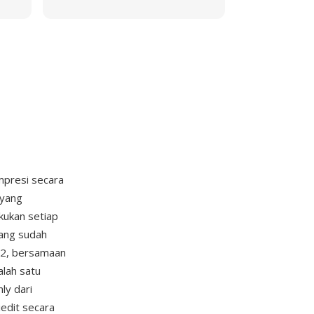
mpresi secara
 yang
ukan setiap
yang sudah
992, bersamaan
alah satu
ly dari
edit secara