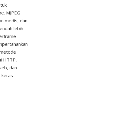
tuk
ame. MJPEG
an medis, dan
rendah lebih
terframe
empertahankan
a metode
ui HTTP,
web, dan
 keras