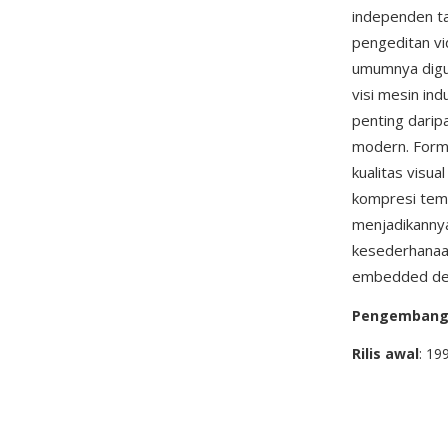
independen t
pengeditan vi
umumnya dig
visi mesin ind
penting darip
modern. Forma
kualitas visua
kompresi temp
menjadikanny
kesederhanaa
embedded den
Pengemban
Rilis awal
: 19