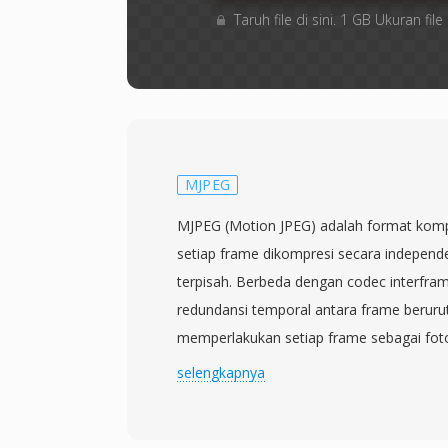
Taruh file di sini. 1 GB Ukuran f
MJPEG
MJPEG (Motion JPEG) adalah format komp
setiap frame dikompresi secara indepen
terpisah. Berbeda dengan codec interfr
redundansi temporal antara frame berur
memperlakukan setiap frame sebagai fot
kompresi discrete cosine transform yang 
selengkapnya
encoding gambar diam JPEG. Pendekatan i
1992, bersamaan dengan penetapan standa