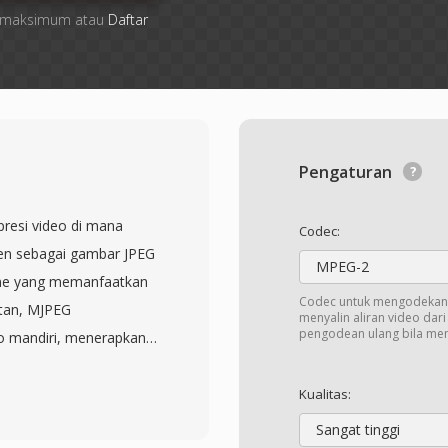
ile maksimum atau
Daftar
Pengaturan
resi video di mana
Codec:
den sebagai gambar JPEG
MPEG-2
ame yang memanfaatkan
Codec untuk mengodekan 
utan, MJPEG
menyalin aliran video dar
pengodean ulang bila me
o mandiri, menerapkan
sudah dikenal dari
ni berawal dari tahun
Kualitas:
r JPEG itu sendiri, dan
Sangat tinggi