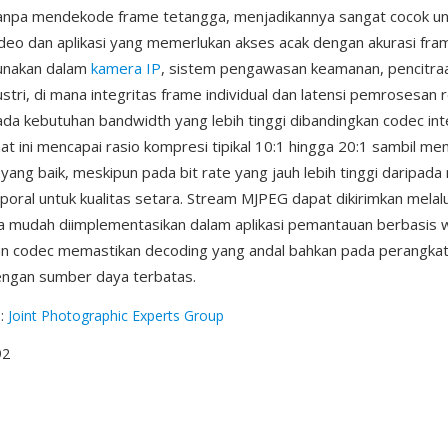
anpa mendekode frame tetangga, menjadikannya sangat cocok un
deo dan aplikasi yang memerlukan akses acak dengan akurasi fr
unakan dalam
kamera IP
, sistem pengawasan keamanan, pencitra
ustri, di mana integritas frame individual dan latensi pemrosesan 
ada kebutuhan bandwidth yang lebih tinggi dibandingkan codec in
t ini mencapai rasio kompresi tipikal 10:1 hingga 20:1 sambil m
l yang baik, meskipun pada bit rate yang jauh lebih tinggi daripad
oral untuk kualitas setara. Stream MJPEG dapat dikirimkan melal
a mudah diimplementasikan dalam aplikasi pemantauan berbasis 
n codec memastikan decoding yang andal bahkan pada perangkat
gan sumber daya terbatas.
g
:
Joint Photographic Experts Group
92