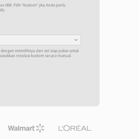
us VBR. Pilih "Kustom" jika Anda perlu
R).
t dengan memilihnya dari set siap pakai untuk
masukkan resolusi kustom secara manual.