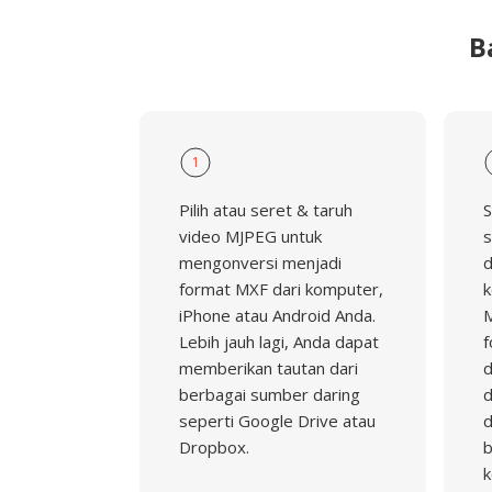
B
1
Pilih atau seret & taruh
S
video MJPEG untuk
s
mengonversi menjadi
d
format MXF dari komputer,
k
iPhone atau Android Anda.
M
Lebih jauh lagi, Anda dapat
f
memberikan tautan dari
d
berbagai sumber daring
d
seperti Google Drive atau
d
Dropbox.
b
k