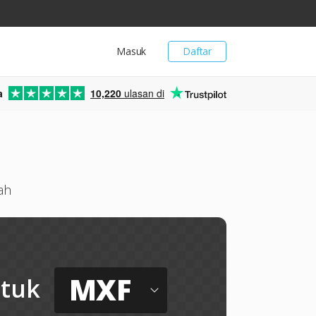
Masuk
Daftar
a
10,220
ulasan di
ah
MXF
tuk