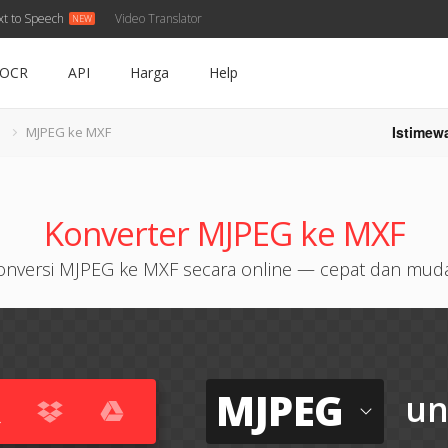
xt to Speech
Video Translator
OCR
API
Harga
Help
Istimew
G
MJPEG ke MXF
Konverter MJPEG ke MXF
onversi MJPEG ke MXF secara online — cepat dan mud
MJPEG
un