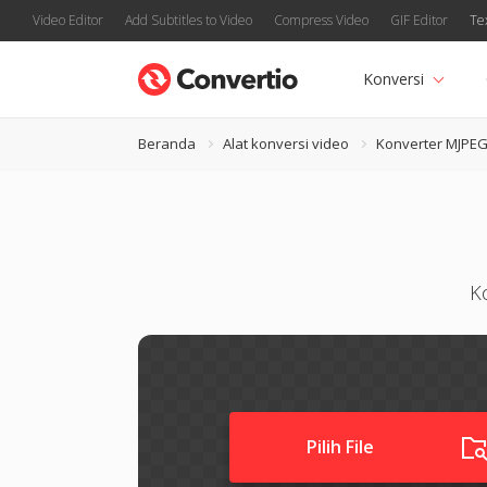
Video Editor
Add Subtitles to Video
Compress Video
GIF Editor
Te
Konversi
Beranda
Alat konversi video
Konverter MJPE
K
Pilih File