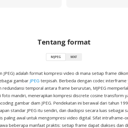
Tentang format
MJPEG
MXF
 JPEG) adalah format kompresi video di mana setiap frame diko
ebagai gambar
JPEG
terpisah. Berbeda dengan codec interframe
 redundansi temporal antara frame berurutan, MJPEG memperlak
 foto mandiri, menerapkan kompresi discrete cosine transform 
encoding gambar diam JPEG. Pendekatan ini berawal dari tahun 1
pan standar JPEG itu sendiri, dan diadopsi secara luas sebagai s
s paling awal untuk mengompresi video digital. Sifat intraframe-on
a beberapa manfaat praktis: setiap frame dapat diakses dan di