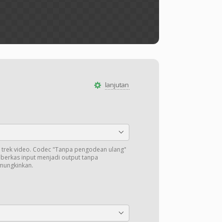
lanjutan
trek video. Codec "Tanpa pengodean ulang"
i berkas input menjadi output tanpa
mungkinkan.