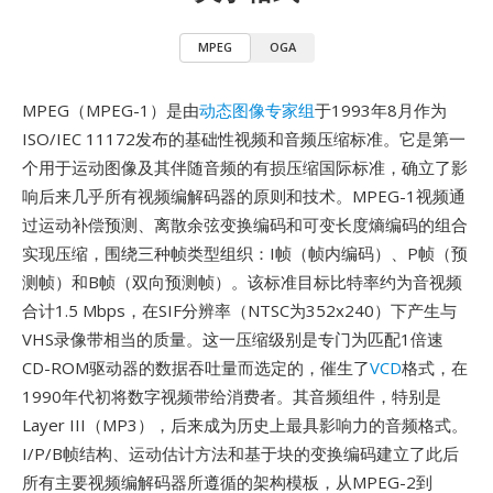
MPEG
OGA
MPEG（MPEG-1）是由
动态图像专家组
于1993年8月作为
ISO/IEC 11172发布的基础性视频和音频压缩标准。它是第一
个用于运动图像及其伴随音频的有损压缩国际标准，确立了影
响后来几乎所有视频编解码器的原则和技术。MPEG-1视频通
过运动补偿预测、离散余弦变换编码和可变长度熵编码的组合
实现压缩，围绕三种帧类型组织：I帧（帧内编码）、P帧（预
测帧）和B帧（双向预测帧）。该标准目标比特率约为音视频
合计1.5 Mbps，在SIF分辨率（NTSC为352x240）下产生与
VHS录像带相当的质量。这一压缩级别是专门为匹配1倍速
CD-ROM驱动器的数据吞吐量而选定的，催生了
VCD
格式，在
1990年代初将数字视频带给消费者。其音频组件，特别是
Layer III（MP3），后来成为历史上最具影响力的音频格式。
I/P/B帧结构、运动估计方法和基于块的变换编码建立了此后
所有主要视频编解码器所遵循的架构模板，从MPEG-2到