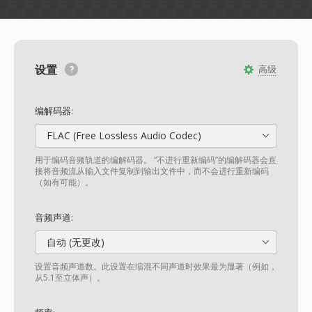
设置
高级
编解码器:
FLAC (Free Lossless Audio Codec)
用于编码音频轨道的编解码器。 “不进行重新编码”的编解码器会直
接将音频流从输入文件复制到输出文件中，而不会进行重新编码
（如有可能）。
音频声道:
自动 (无更改)
设置音频声道数。此设置在缩混不同声道时效果最为显著（例如，
从5.1至立体声）。