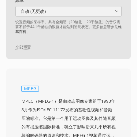
频率:
自动 (无更改)
设置音频的采样率。具有全频谱（20赫兹— 20千赫兹）的音乐需
要不低于44.1千赫兹的数值才能达到透明状态。更多信息请参见
维
基百科
。
全部重置
MPEG
MPEG（MPEG-1）是由动态图像专家组于1993年
8月作为ISO/IEC 11172发布的基础性视频和音频
压缩标准。它是第一个用于运动图像及其伴随音频
的有损压缩国际标准，确立了影响后来几乎所有视
频编解码器的原则和技术。MPEG-1视频通过运动