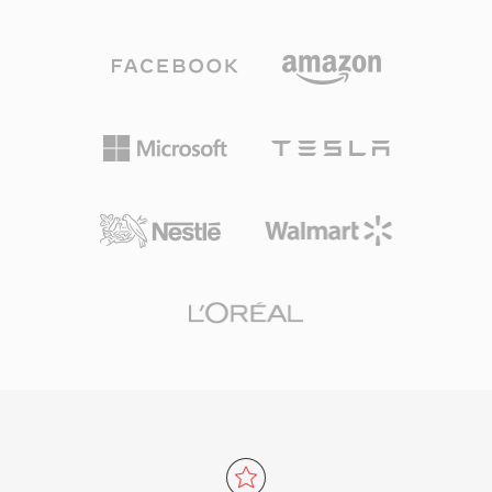
别到 .oga 扩展名后,可以针对纯音频播放进行优
化,无需探测视频轨道,从而实现更快的加载速度和
更低的内存占用。由于 Ogg 容器及其关联的编解
码器完全开源且免版税,OGA 避免了影响专有格式
的专利授权问题。该格式支持 Vorbis 注释元数据,
可以标准化方式标记艺术家、专辑和曲目信息。
OGA 可在 Firefox、基于 Chromium 的浏览器、
VLC 及大多数 Linux 桌面环境中原生播放,是网络
音频分发和归档工作流的实用选择。