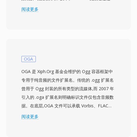
补偿预测、离散余弦变换编码和可变长度熵编码的
阅读更多
组合实现压缩，围绕三种帧类型组织：I帧（帧内
编码）、P帧（预测帧）和B帧（双向预测帧）。
该标准目标比特率约为音视频合计1.5 Mbps，在
SIF分辨率（NTSC为352x240）下产生与VHS录像
带相当的质量。这一压缩级别是专门为匹配1倍速
CD-ROM驱动器的数据吞吐量而选定的，催生了
OGA
VCD格式，在1990年代初将数字视频带给消费
OGA 是 Xiph.Org 基金会维护的 Ogg 容器框架中
者。其音频组件，特别是Layer III（MP3），后来
专用于纯音频的文件扩展名。传统的 .ogg 扩展名
成为历史上最具影响力的音频格式。I/P/B帧结
曾用于 Ogg 封装的所有类型的流媒体,而 2007 年
构、运动估计方法和基于块的变换编码建立了此后
引入的 .oga 扩展名则明确标识文件仅包含音频数
所有主要视频编解码器所遵循的架构模板，从
据。在底层,OGA 文件可以承载 Vorbis、FLAC、
MPEG-2到H.264及更远。尽管在压缩效率上早已
Speex 或 Opus 编码的音频 — 容器本身与编解码
阅读更多
被超越，MPEG-1仍然得到几乎所有媒体软件的支
器无关,提供链式逻辑比特流和基于粒度的定位功
持。
能。OGA 的一个优势在于互操作性:应用程序在识