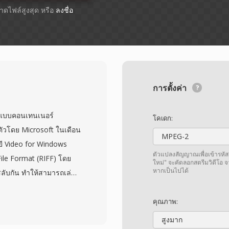
ขนาดไฟล์สูงสุด หรือ
ลงชื่อ
การตั้งค่า
ูปแบบคอนเทนเนอร์
โคเดก:
เปิดตัวโดย Microsoft ในเดือน
MPEG-2
ี Video for Windows
ตัวแปลงสัญญาณเพื่อเข้ารหัส
ile Format (RIFF) โดย
ใหม่" จะคัดลอกสตรีมวิดีโอ 
หากเป็นไปได้
นสลับกัน ทำให้สามารถเล่น
มที่ซับซ้อน รูปแบบนี้ไม่
บวิดีโอที่บีบอัดด้วยตัว
คุณภาพ:
deo ในยุคแรกจนถึง DivX,
สูงมาก