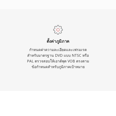
อย่างไร้รอยต่อ รูปแบบ
20x576) ที่บิตเรตสูงสุด
วมวิดีโอ เสียงหลายแทร็ก
ียวทำให้ VOB เป็น
ห้ผู้บริโภค แม้ว่าการส
่ DVD สำหรับเนื้อหาใหม่
ตั้งค่าภูมิภาค
รเข้าถึงคลังเนื้อหา DVD
กำหนดค่าความละเอียดและเฟรมเรต
สำหรับมาตรฐาน DVD แบบ NTSC หรือ
PAL ตรวจสอบให้เอาต์พุต VOB ตรงตาม
ข้อกำหนดสำหรับภูมิภาคเป้าหมาย