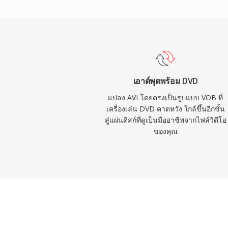
โดยเนื้อหาที่ยาวกว่าจะกระจายข้ามหลายไฟล์
รองรับวิดีโอทั้ง NTSC (720x480) และ PAL (7
9.8 Mbps สำหรับเสียงและวิดีโอรวมกัน การร
คำบรรยาย และการนำทางในโปรแกรมสตรีมเด
โซลูชันที่ครบถ้วนสำหรับการส่งมอบภาพยนตร์ใ
ตรีมและรูปแบบแผ่นที่ใหม่กว่าจะเข้ามาแทนที
เอาต์พุตพร้อม DVD
VOB ยังคงมีความเกี่ยวข้องอย่างมากสำหรับกา
แปลง AVI โดยตรงเป็นรูปแบบ VOB ที่
ที่มีอยู่อย่างมหาศาล
เครื่องเล่น DVD คาดหวัง ใกล้ขึ้นอีกขั้น
สู่แผ่นดิสก์ที่ดูเป็นมืออาชีพจากไฟล์วิดีโอ
ของคุณ