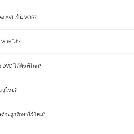
ง AVI เป็น VOB?
 VOB ได้?
ง DVD ได้ทันทีไหม?
มนูไหม?
วด์จะถูกรักษาไว้ไหม?