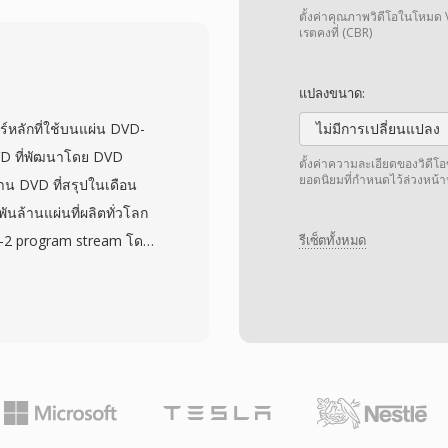
งผลให้ถูกนำมาใช้อย่างแพร่
ตั้งค่าคุณภาพวิดีโอในโหมด 
ษ 1990 และ 2000
เรตคงที่ (CBR)
ายในที่เข้าใจง่าย ทำให้
้ค่อนข้างง่ายเมื่อเทียบ
แปลงขนาด:
ังรองรับสตรีมเสียงหลาย
์หลักที่ใช้บนแผ่น DVD-
ไม่มีการเปลี่ยนแปลง
ไฟล์เดียว อย่างไรก็ตาม
VD ที่พัฒนาโดย DVD
ตั้งค่าความละเอียดของวิดี
ูงสุด 2 GB ในรุ่นเก่า และ
ยอดนิยมที่กำหนดไว้ล่วงหน
น DVD ที่สรุปในเดือน
รรยายขั้นสูง ส่วนขยาย
ล้านแผ่นที่ผลิตทั่วโลก
าดโดยอนุญาตให้ไฟล์มี
G-2 program stream โดย
รีเซ็ตทั้งหมด
รรษ AVI ยังคงเป็นหนึ่ง
แบบ AC-3 (Dolby Digital),
วางที่สุด และยังคงได้รับการ
ียงและวิดีโอแล้ว ไฟล์
บนระบบปฏิบัติการหลักทุก
 bitmap overlay ข้อมูล
บท ไฟล์อยู่ในไดเรกทอรี
ชื่อ (VTS_01_1.VOB ฯลฯ)
เนื้อหา ไฟล์ VOB แต่ละ
ข้อกำหนดของระบบไฟล์ UDF