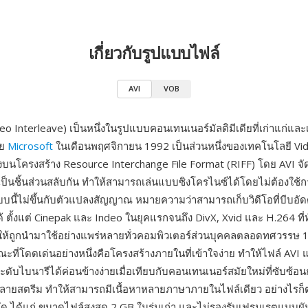
เกี่ยวกับรูปแบบไฟล์
AVI
VOB
eo Interleave) เป็นหนึ่งในรูปแบบคอนเทนเนอร์มัลติมีเดียที่เก่าแก่และเป
ดย
Microsoft
ในเดือนพฤศจิกายน 1992 เป็นส่วนหนึ่งของเทคโนโลยี Vid
บนโครงสร้าง Resource Interchange File Format (RIFF) โดย AVI จัด
อเป็นชิ้นส่วนสลับกัน ทำให้สามารถเล่นแบบซิงโครไนซ์ได้โดยไม่ต้องใช้
แบบนี้ไม่ขึ้นกับตัวแปลงสัญญาณ หมายความว่าสามารถเก็บวิดีโอที่บีบอั
 ตั้งแต่ Cinepak และ Indeo ในยุคแรกจนถึง DivX, Xvid และ H.264 ที่
งผลให้ถูกนำมาใช้อย่างแพร่หลายทั่วคอมพิวเตอร์ส่วนบุคคลตลอดทศวรรษ
ะที่โดดเด่นอย่างหนึ่งคือโครงสร้างภายในที่เข้าใจง่าย ทำให้ไฟล์ AVI
บไบนารีได้ค่อนข้างง่ายเมื่อเทียบกับคอนเทนเนอร์สมัยใหม่ที่ซับซ้อนก
หลายสตรีม ทำให้สามารถมีเนื้อหาหลายภาษาภายในไฟล์เดียว อย่างไรก
ำกัด ได้แก่ ขนาดไฟล์สูงสุด 2 GB ในรุ่นเก่า และไม่รองรับเฟรมเรตแบบผ