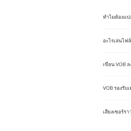
ทำไมต้องแปล
อะไรเล่นไฟล์
เขียน VOB ล
VOB รองรับเ
เสียงเซอร์รา