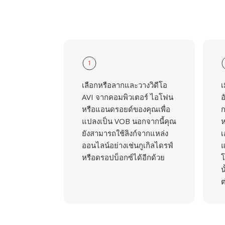
1
เลือกหรือลากและวางวิดีโอ
เ
AVI จากคอมพิวเตอร์ ไอโฟน
อ
หรือแอนดรอยด์ของคุณเพื่อ
ก
แปลงเป็น VOB นอกจากนี้คุณ
ห
ยังสามารถใช้ลิงก์จากแหล่ง
เ
ออนไลน์อย่างเช่นกูเกิลไดรฟ์
แ
หรือดรอปบ็อกซ์ได้อีกด้วย
โ
น
ต