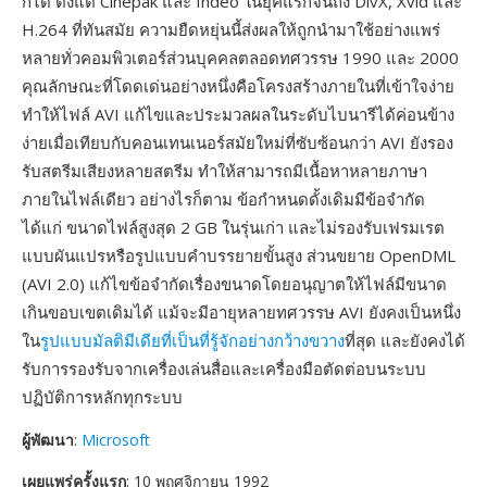
ก็ได้ ตั้งแต่ Cinepak และ Indeo ในยุคแรกจนถึง DivX, Xvid และ
H.264 ที่ทันสมัย ความยืดหยุ่นนี้ส่งผลให้ถูกนำมาใช้อย่างแพร่
หลายทั่วคอมพิวเตอร์ส่วนบุคคลตลอดทศวรรษ 1990 และ 2000
คุณลักษณะที่โดดเด่นอย่างหนึ่งคือโครงสร้างภายในที่เข้าใจง่าย
ทำให้ไฟล์ AVI แก้ไขและประมวลผลในระดับไบนารีได้ค่อนข้าง
ง่ายเมื่อเทียบกับคอนเทนเนอร์สมัยใหม่ที่ซับซ้อนกว่า AVI ยังรอง
รับสตรีมเสียงหลายสตรีม ทำให้สามารถมีเนื้อหาหลายภาษา
ภายในไฟล์เดียว อย่างไรก็ตาม ข้อกำหนดดั้งเดิมมีข้อจำกัด
ได้แก่ ขนาดไฟล์สูงสุด 2 GB ในรุ่นเก่า และไม่รองรับเฟรมเรต
แบบผันแปรหรือรูปแบบคำบรรยายขั้นสูง ส่วนขยาย OpenDML
(AVI 2.0) แก้ไขข้อจำกัดเรื่องขนาดโดยอนุญาตให้ไฟล์มีขนาด
เกินขอบเขตเดิมได้ แม้จะมีอายุหลายทศวรรษ AVI ยังคงเป็นหนึ่ง
ใน
รูปแบบมัลติมีเดียที่เป็นที่รู้จักอย่างกว้างขวาง
ที่สุด และยังคงได้
รับการรองรับจากเครื่องเล่นสื่อและเครื่องมือตัดต่อบนระบบ
ปฏิบัติการหลักทุกระบบ
ผู้พัฒนา
:
Microsoft
เผยแพร่ครั้งแรก
: 10 พฤศจิกายน 1992