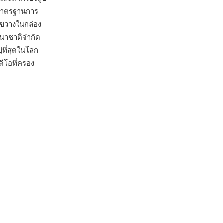
นมาตรฐานการ
งขวางในกล่อง
านาชาติจำกัด
่ที่สุดในโลก
ดีโอที่ครอง